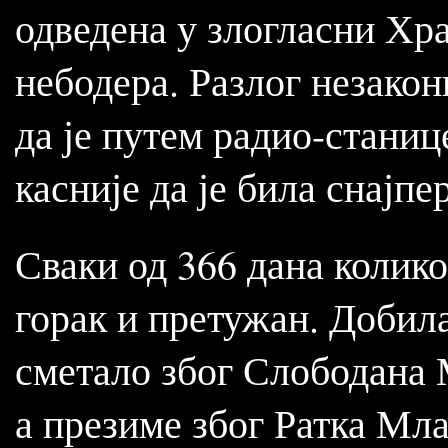
одведена у злогласни Хр
небодера. Разлог незакони
да је путем радио-станиц
касније да је била снајпе
Сваки од 366 дана колико
горак и претужан. Добила 
сметало због Слободана 
а презиме због Ратка Мл