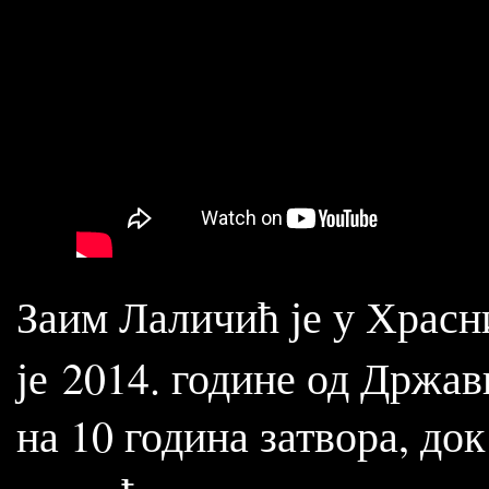
Заим Лаличић је у Храсн
је 2014. године од Држав
на 10 година затвора, док