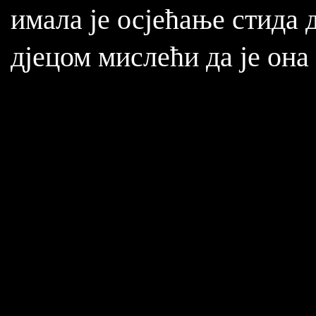
имала је осјећање стида 
дјецом мислећи да је она