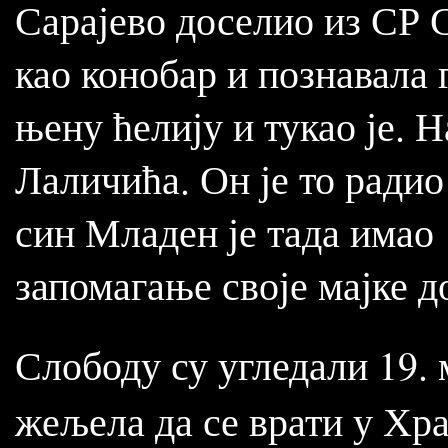
Сарајево доселио из СР С
као конобар и познавала г
њену ћелију и тукао је. Н
Лаличића. Он је то радио
син Младен је тада имао 
запомагање своје мајке д
Слободу су угледали 19. 
жељела да се врати у Храс