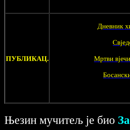
Дневник х
Свјед
ПУБЛИКАЦ.
Мртви вјеч
Босанск
З
Њезин мучитељ је био