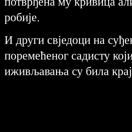
потврђена му кривица али
робије.
И други свједоци на суђ
поремећеног садисту који
иживљавања су била крај