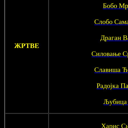
Бобо Мр
Слобо Сам
Драган В
ЖРТВЕ
Силовање С
Славиша Ћ
Радојка П
Љубица
Харис С