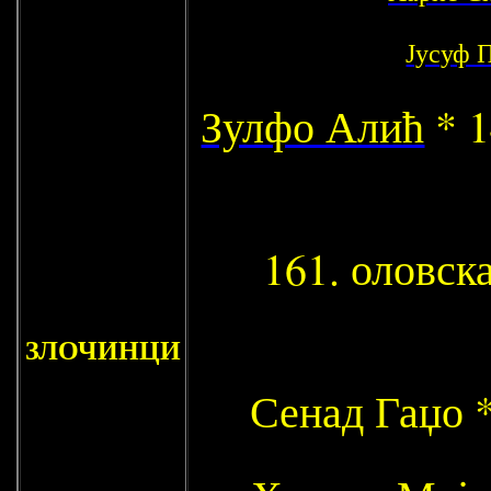
Јусуф 
Зулфо Алић
* 1
161. оловска
ЗЛОЧИНЦИ
Сенад Гаџо 