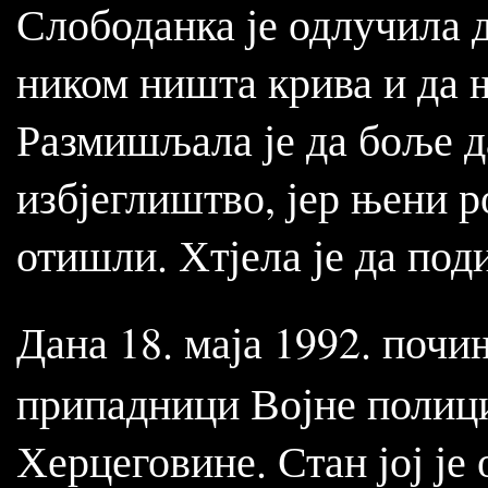
Слободанка је одлучила д
ником ништа крива и да 
Размишљала је да боље да
избјеглиштво, јер њени 
отишли. Хтјела је да поди
Дана 18. маја 1992. поч
припадници Војне полици
Херцеговине. Стан јој је