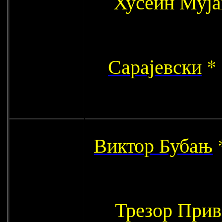
Хусеин Муј
Сарајевски
* 
Виктор Бубањ
Трезор Прив