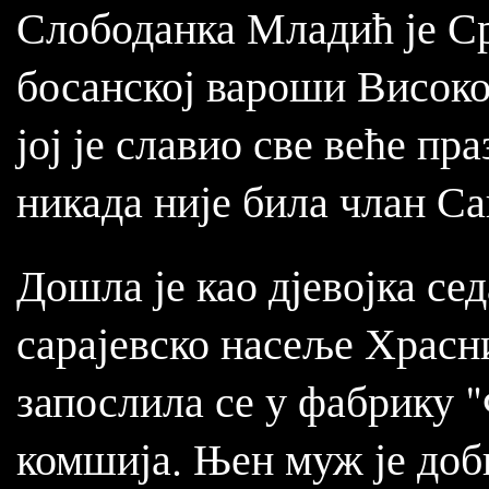
Слободанка Младић је Ср
босанској вароши Високо
јој је славио све веће пр
никада није била члан С
Дошла је као дјевојка се
сарајевско насеље Храсни
запослила се у фабрику
комшија. Њен муж је доби