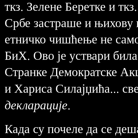
ткз. Зелене Беретке и тк
Србе застраше и њихову 
етничко чишћење не само
БиХ. Ово је уствари бил
Странке Демократске Акц
и Хариса Силајџића... с
декларације
.
Када су почеле да се деш