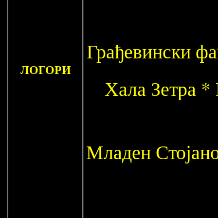
Грађевински фа
ЛОГОРИ
Хала Зетра *
Младен Стојано