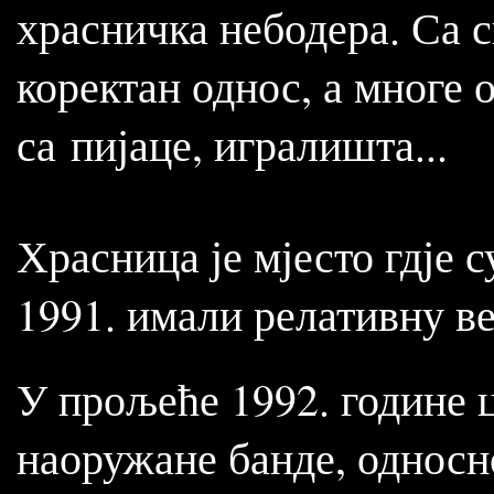
храсничка небодера. Са 
коректан однос, а многе 
са пијаце, игралишта...
Храсница је мјесто гдје
1991. имали релативну в
У прољеће 1992. године 
наоружане банде, односн