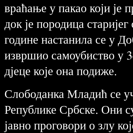
враћање у пакао који је 
док је породица старијег 
године настанила се у До
извршио самоубиство у 34
дјеце које она подиже.
Слободанка Младић се у
Републике Србске. Они су
јавно проговори о злу кој