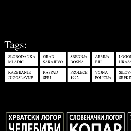
Tags:
SLOBODANKA
GRAD
SREDNJA
ARMIJA
LOGO
MLADIC
SARAJEVO
BOSNA
BIH
HRAS
RAZBIJANJE
RASPAD
PROLECE
VOJNA
SILOV
JUGOSLAVIJE
SFRJ
1992
POLICIJA
SRPKI