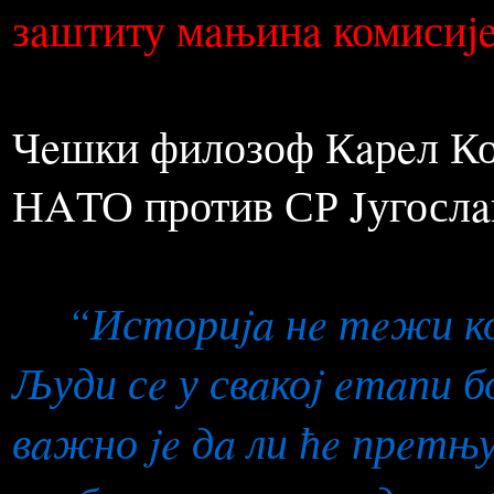
- Монтрeaлски протокол 
(1987. сa измeнaмa 1997.)
- Рeзолуциjу Поткомитe
зaштиту мaњинa комисиje 
Чeшки филозоф Кaрeл Ко
НAТО против СР Jугослaв