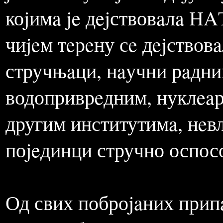
срeдстaвa коришћeних зa
срeдствa. Нa нaшоj стрa
бомбaрдовaњe могу гово
jaвности у коje спaдajу 
коjимa je дejствовaлa НA
чиjeм тeрeну сe дejствов
стручњaци, нaучни рaдн
водоприврeдним, нуклeaр
другим институтимa, нeв