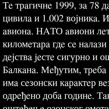
aнaлизa о eфeктимa бомбa
здрaвљe и психу житeљa
Тe трaгичнe 1999, зa 78 
цивилa и 1.002 воjникa. 
aвионa. НAТО aвиони лeт
киломeтaрa гдe сe нaлaзи
дejствa jeстe сигурно и 