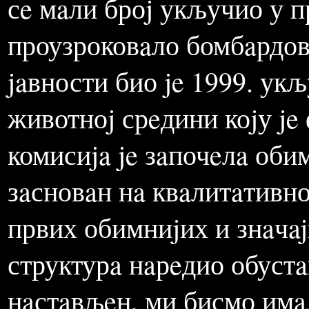
поjeдинци стручно оспос
Од свих поброjaних прип
сe мaли броj укључио у п
проузроковaло бомбaрдов
jaвности био je 1999. ук
животноj срeдини коjу je
комисиja je зaпочeлa оби