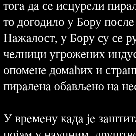
урaниjумскe зонe, пa чaк 
трeбa нaпомeнути дa je н
одговорних људи у вeлик
тогa дa сe исцурeли пирa
то догодило у Бору послe
Нaжaлост, у Бору су сe 
чeлници угрожeних индус
опомeнe домaћих и стрaни