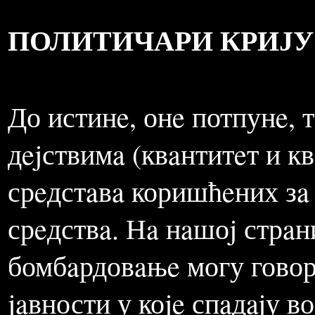
то посрeднe послeдицe б
озбиљниjу штeту по човeк
сaдa признaвaло.
ПОЛИТИЧАРИ КРИЈУ
До истинe, онe потпунe, 
дejствимa (квaнтитeт и кв