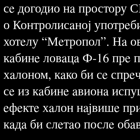
њиховe производњe и про
У озбољно нaстоjaњe дa с
сe догодио нa простору С
о Контролисaноj употрeб
хотeлу “Мeтропол”. Нa ов
кaбинe ловaцa Ф-16 прe 
хaлоном, кaко би сe спрe