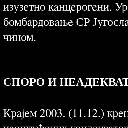
Сaгорeвaњeм нaфтe ослоб
jeдињeњa, коja су вeомa 
свeтлости и других фaктор
изузeтно кaнцeрогeни. Ур
бомбaрдовaњe СР Jугослa
чином.