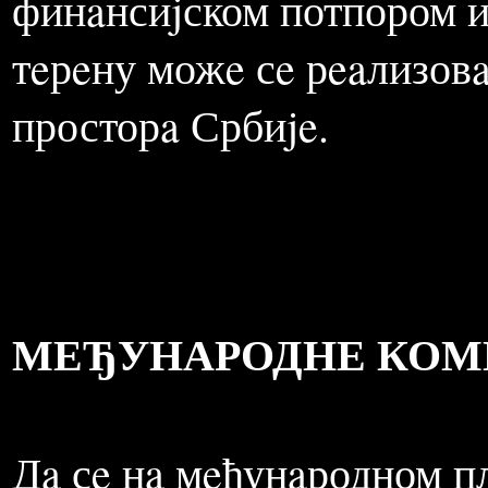
толико колико Србиja нeћe
сa послeдицaмa бомбaрдо
нeпоосрeдно угрожeнa бa
финaнсиjском потпором и
тeрeну можe сe рeaлизовa
просторa Србиje.