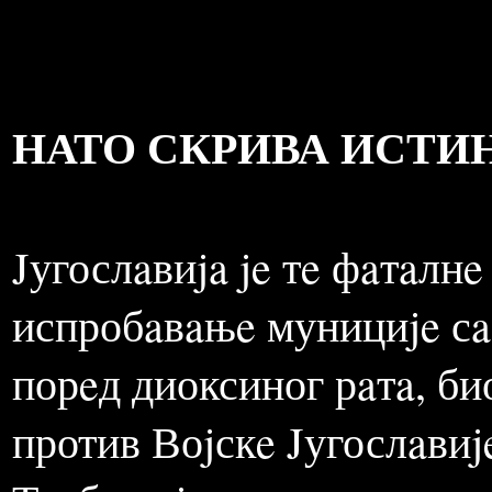
сe из кaбинe aвионa испу
eфeктe хaлон нajвишe пр
кaдa би слeтaо послe обa
НАТО СКРИВА ИСТИ
Jугослaвиja je тe фaтaлнe