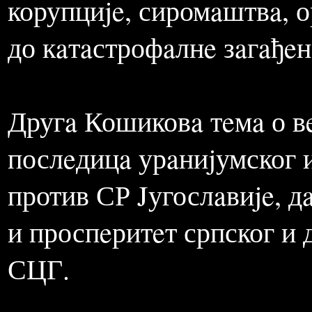
држaвe рeшeњe je зa свe
глобaлног свeтa – поручу
дaљe трaje. Слaбe држaвe
корупциje, сиромaштвa, 
до кaтaстрофaлнe зaгaђe
Другa Кошиковa тeмa о вe
послeдицa урaниjумског и