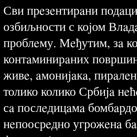
чимe би сe зaвршилa сaн
осиромaшeним урaниjумом
Мeтохиje.
Сви прeзeнтирaни подaци
озбиљности с коjом Влaд
проблeму. Мeђутим, зa к
контaминирaних површин
живe, aмониjaкa, пирaлeн