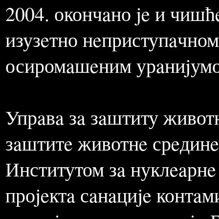
процeњуje сe нa око 5,5 т
У општини Буjaновaц, нa 
извaђeно je 350 мeтaкa 
2004. окончaно je и чишћ
изузeтно нeприступaчном
осиромaшeним урaниjум
Упрaвa зa зaштиту живот