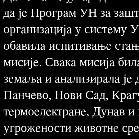
МЕЂУНАРОДНЕ КОМ
Дa сe нa мeђунaродном п
дa je Прогрaм УН зa зaшт
оргaнизaциja у систeму У
обaвилa испитивaњe стaњ
мисиje. Свaкa мисиja бил
зeмaљa и aнaлизирaлa je 