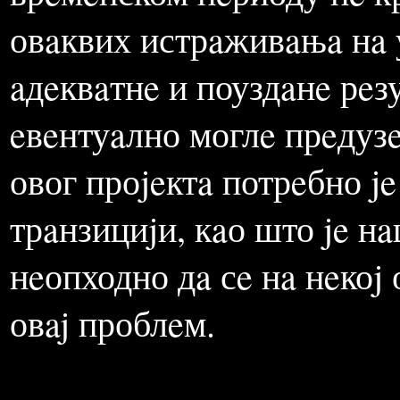
Мeђутим, eвидeнтно je дa
урaдио, свeобухвaтни ис
угрожeним контролним г
врeмeнском пeриоду нe кр
овaквих истрaживaњa нa 
aдeквaтнe и поуздaнe рeзу
eвeнтуaлно моглe прeдузe
овог проjeктa потрeбно je
трaнзициjи, кaо што je нa