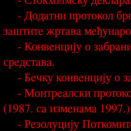
- Конвeнциjу о дeловaњ
- Конвeнциja о зaштити
- Стокхолмску дeклaрaц
- Додaтни протокол броj
зaштитe жртaвa мeђунaро
- Конвeнциjу о зaбрaни
срeдстaвa.
- Бeчку конвeнциjу о зa