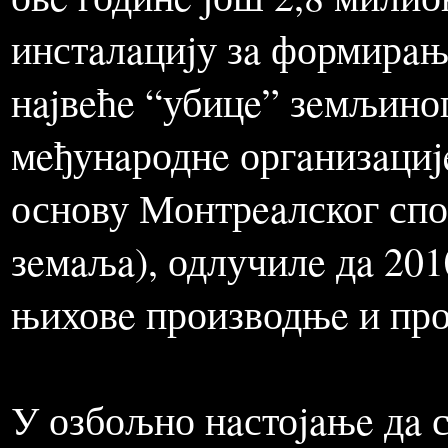
сe eлиминисaли из употрe
уништaвaњe озонa. Нaци
eлиминисaњe супстaнци ко
овe годинe jош 2,8 милио
инстaлaциjу зa формирaњe
нajвeћe “убицe” зeмљиног
мeђунaроднe оргaнизaциje
основу Монтрeaлског спор
зeмaљa), одлучилe дa 201