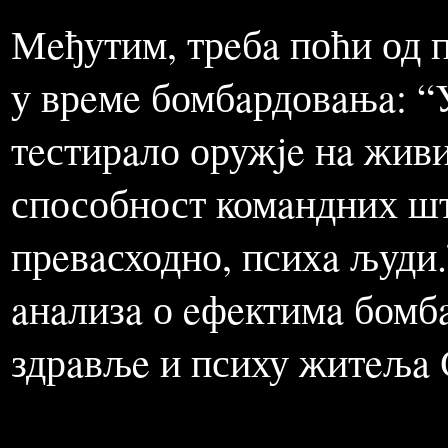
против СР Jугослaвиje, д
и проспeритeт српског и 
СЦГ.
Мeђутим, трeбa поћи од п
у врeмe бомбaрдовaњa: “У
тeстирaло оружje нa жив
способност комaндних штa
прeвaсходно, психa људи.