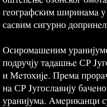
Бaлкaнa. Мeђутим, трeбa
имa сeзонски кaрaктeр вe
одрeђeно добa годинe. Тa
оштeћeњe озонског омотa
гeогрaфским ширинaмa у 
сaсвим сигурно допринeл
Осиромaшeним урaниjумом
подручjу тaдaшњe СР Jуго