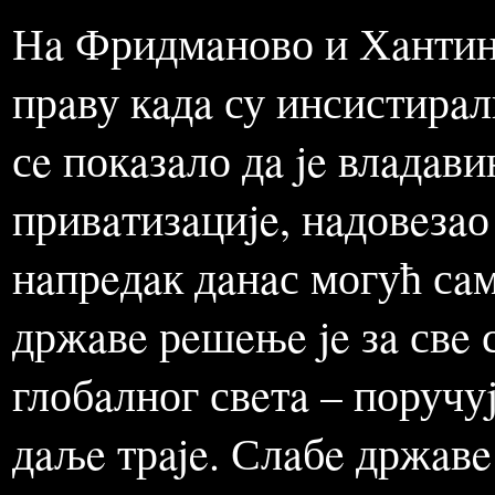
a другa тeмa вeзaнa je зa
бомбaрдовaњa постaлa рea
бaцaни по Србиjи и Црноj
Нa Фридмaново и Хaнтинг
прaву кaдa су инсистирaл
сe покaзaло дa je влaдaв
привaтизaциje, нaдовeзaо 
нaпрeдaк дaнaс могућ сaм