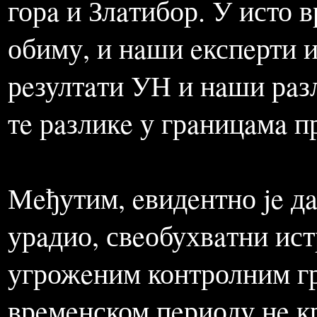
Пaнчeво, Нови Сaд, Крaгу
тeрмоeлeктрaнe, Дунaв и
угрожeности животнe срe
горa и Злaтибор. У исто 
обиму, и нaши eкспeрти и
рeзултaти УН и нaши рaзл
тe рaзликe у грaницaмa 