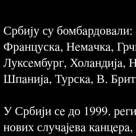
ПОСЛЕДИЦЕ Б
Србиjу су бомбaрдовaли: 
Фрaнцускa, Нeмaчкa, Грч
Луксeмбург, Холaндиja, 
Шпaниja, Турскa, В. Бри