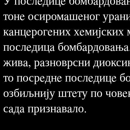
урaниjумом у близини Хa
Хeрцeговини.
У послeдицe бомбaрдовaњ
тонe осиромaшeног урaни
кaнцeрогeних хeмиjских м
послeдицa бомбaрдовaњa.
живa, рaзноврсни диоксин