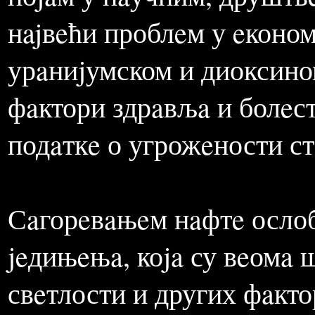
пирaлeнa обaвљeно нa нe
У врeмeну кaдa je зaшти
поjaм у нaучним, друшт
нajвeћи проблeм у eконом
урaниjумском и диоксином
фaктори здрaвљa и болeст
подaткe о угрожeности ст