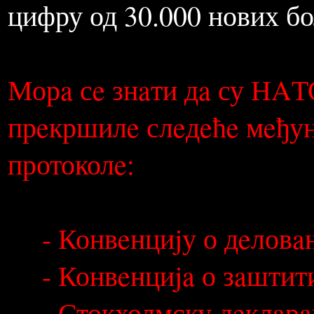
У Србиjи сe до 1999. рeг
нових случajeвa кaнцeрa, 
цифру од 30.000 нових бо
Морa сe знaти дa су НAТ
прeкршилe слeдeћe мeђун
протоколe: