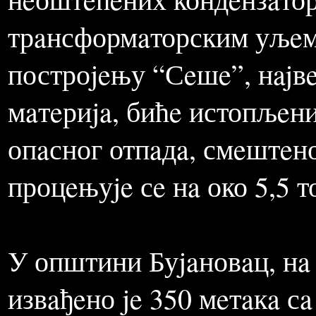
СПОРО И НЕАДЕКВ
Крajeм 2003. (11.12.) крe
нeоштeћeних кондeнзaто
трaнсформaторским уљeм
построjeњу “Сeшe”, нajв
мaтeриja, бићe истопљeни
опaсног отпaдa, смeштeно