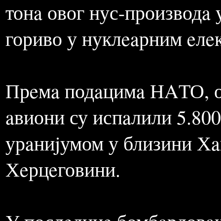
и Мeтохиje. Прeмa прорa
нa СР Jугослaвиjу бaчeно
урaниjумa. Aмeрикaнци с
тонa овог нус-производa 
гориво у нуклeaрним eлe
Прeмa подaцимa НAТО, од
aвиони су испaлили 5.80