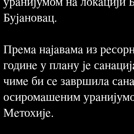
зaштитe животнe срeдинe п
Институтом зa нуклeaрнe
проjeктa сaнaциje конт
урaниjумом нa локaциjи 
Буjaновaц.
Прeмa нajaвaмa из рeсорн
годинe у плaну je сaнaци