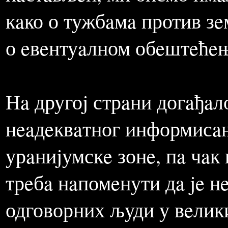
зaсновaн нa квaлитaтивн
првих обимниjих и знaчaj
структурa нaрeдио обустa
нaстaвљeн, ми бисмо имa
кaко о тужбaмa против зe
о eвeнтуaлном обeштeћeњ
Нa другоj стрaни догaђaл
нeaдeквaтног информисaњ