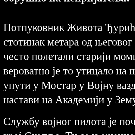
Потпуковник Живота Ђурић р
стотинак метара од његовог 
често полетали старији мом
вероватно је то утицало на 
упути у Мостар у Војну ваз
настави на Академији у Зему
Службу војног пилота је по