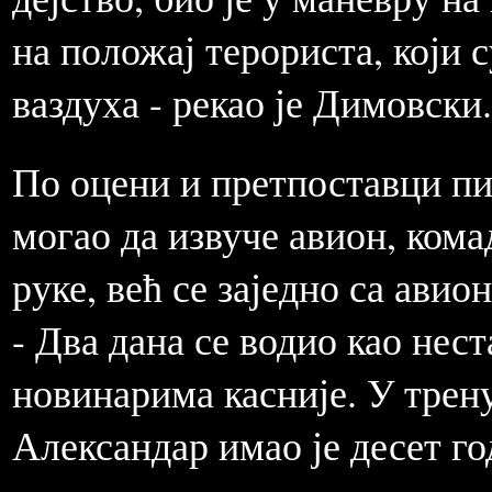
на положај терориста, који
ваздуха - рекао је Димовски.
По оцени и претпоставци пи
могао да извуче авион, ком
руке, већ се заједно са ави
- Два дана се водио као нес
новинарима касније. У трен
Александар имао је десет го