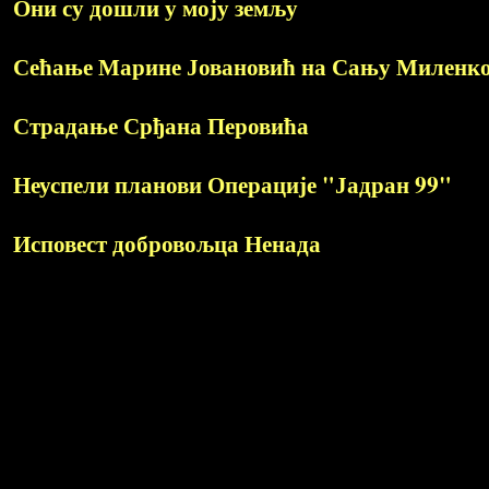
Они су дошли у моју земљу
Сећање Марине Јовановић на Сању Миленк
Страдање Срђана Перовића
Неуспели планови Операције "Јадран 99"
Исповест добровољца Ненада