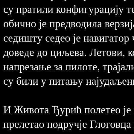
су пратили конфигурацију те
обично је предводила верзиј
седишту седео је навигатор 
доведе до циљева. Летови, 
напрезање за пилоте, трајали
су били у питању најудаље
И Живота Ђурић полетео је н
прелетао подручје Глоговца