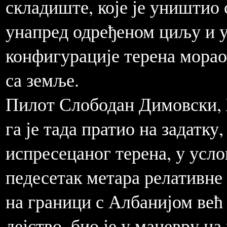
складиште, које је уништио 
унапред одређеном циљу и у 
конфигурације терена морао 
са земље.
Пилот Слободан Димовски, Ж
га је тада пратио на задатку
испресецаног терена, у усл
педесетак метара релативне 
на граници с Албанијом већ 
дејство, био је у маневру на