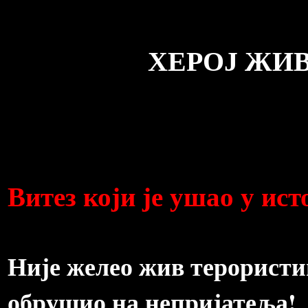
ХЕРОЈ ЖИВО
Витез који је ушао у ист
Није желео жив терористим
обрушио на непријатеља!