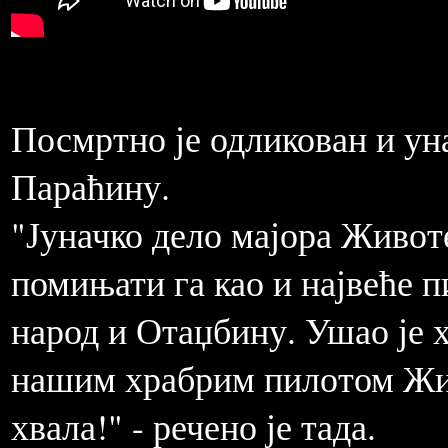
Посмртно је одликован и ун
Параћину.
"Јуначко дело мајора Животе
помињати га као и највеће п
народ и Отаџбину. Ушао је 
нашим храбрим пилотом Жив
хвала!" - речено је тада.