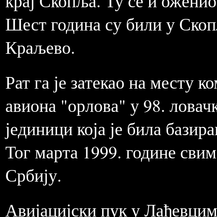
крај Скопља. Ту се и оженио
Шест година су били у Скоп
Краљево.
Рат га је затекао на месту 
авиона "орлова" у 98. ловач
јединици која је била базир
Тог марта 1999. године свим
Србију.
Авијацијски пук у Лађевцим