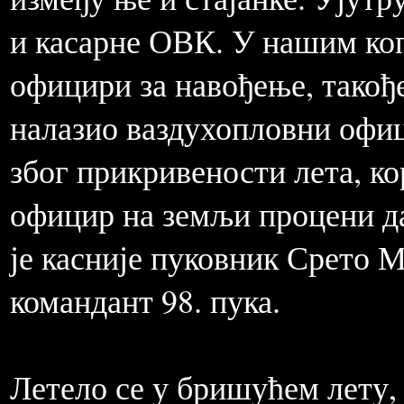
и касарне ОВК. У нашим ко
официри за навођење, такођ
налазио ваздухопловни офици
због прикривености лета, ко
официр на земљи процени да
је касније пуковник Срето М
командант 98. пука.
Летело се у бришућем лету, 