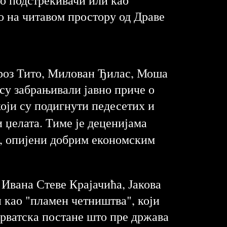
о на читавом простору од Драве
Броз Тито, Милован Ђилас, Моша
су забрањивали јавно приче о
ји су подигнути педесетих и
 џелата. Тиме је деценијама
и, опијени добрим економским
Ивана Стеве Крајачића, Јакова
 као "пламен четништва", који
 Хрватска постане што пре држава