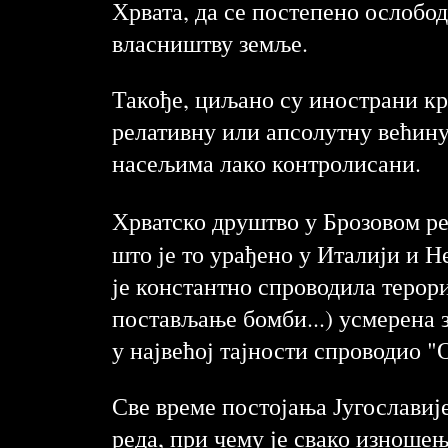
Хрвата, да се постепено ослобод
власништву земље.
Такође, циљано су инострани кр
релативну или апсолутну већину,
насељима лако контролисани.
Хрватско друштво у Брозовом 
што је то урађено у Италији и Н
је константно спроводила терори
постављање бомби...) усмерена
у највећој тајности спроводио "
Све време постојања Југославиј
реда, при чему је свако изноше