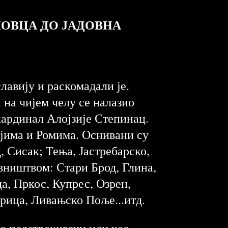
НОВЦА ДО ЈАДОВНА
лавију и раскомадали је.
 на чијем челу се налазио
кардинал Алојзије Степинац.
ејима и Ромима. Оснивани су
 Сисак; Тења, Јастребарско,
вништвом: Стари Брод, Глина,
, Пркос, Купрес, Озрен,
рица, Ливањско Поље...итд.
ао подстрекивачи или као