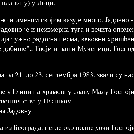
т планину) у Лици.
но и именом својим казује много. Јадовно - 
адовно је и неизмерна туга и вечита опомен
извија тужно радосна песма, вековни хришћа
 добише".. Твоји и наши Мученици, Господе
а од 21. до 23. септембра 1983. звали су на
е у Глини на храмовну славу Малу Госпој
свештенства у Плашком
на Јадовну
из Београда, негде око подне уочи Госпоји