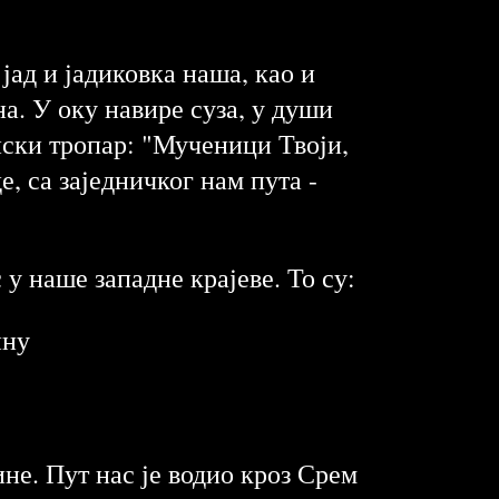
јад и јадиковка наша, као и
а. У оку навире суза, у души
нски тропар: "Мученици Твоји,
, са заједничког нам пута -
с у наше западне крајеве. То су:
ину
не. Пут нас је водио кроз Срем