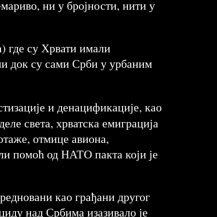
мариво, ни у бројности, нити у
) где су Хрвати имали
ели док су сами Срби у урбаним
тизације и денацификације, као
деле света, хрватска емиграција
отаже, отмице авиона,
ли помоћ од НАТО пакта који је
вредновани као грађани другог
циду над Србима изазивало је