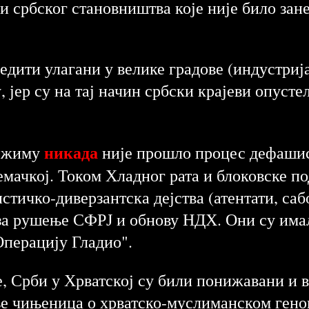
и србског становништва које није било зане
едити улагани у велике градове (индустрија
 јер су на тај начин србски крајеви опуст
никада
режиму
није прошло процес дефашис
емачкој. Током Хладног рата и блоковске по
стичко-диверзантска дејства (атентати, саб
 за рушење СФРЈ и обнову НДХ. Они су има
Операцију Гладио".
е, Срби у Хрватској су били понижавани и 
ње чињеница о хрватско-муслиманском гено