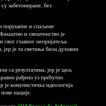
су забетониране, без
ти порушене и спаљене
Монаштво и свештенство је
и свог главног непријатеља.
 јер је та светиња била духовни
ли са резултатима, јер је циљ
аравно рађено уз прећутно
р је комунистичка идеологија
 нове нације.
"Од Косова до Јадовна"
е књиге