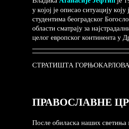
у којој је описао ситуацију коју
студентима београдског Богослов
области сматрају за најстрадалн
целог европског континента у Д
СТРАТИШТА ГОРЊОКАРЛОВАЧК
ПРАВОСЛАВНЕ Ц
После обиласка наших светиња и