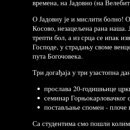
времена, на Јадовно (на Велеби
О Јадовну је и мислити болно! О
Косово, незацељена рана наша. Ј
трепти бол, а из срца се ипак 
Господе, у страдању своме венце
пута Богочовека.
Три догађаја у три узастопна дан
прослава 20-годишњице цркв
семинар Горњокарловачког 
постављање спомен - плоче 
Са студентима смо пошли колима 