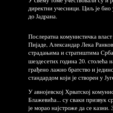
директни учесници. Циљ је био
до Јадрана.
Послератна комунистичка власт 
Пијаде, Александар Лека Ранков
страдањима и стратиштима Срба
шездесетих година 20. столећа 
грађено лажно братство и једин
стандардом који је створен у Ју
У авнојевској Хрватској комуни
Блажевића... су сваки призвук 
је морао најстроже да се казни.