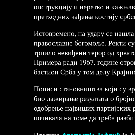
опструкцију и неретко и кажњав
претходних вађења костију србс
Истовремено, на удару се нашл
православне богомоље. Ректи су
трпило невиђени терор од хрват
Примера ради 1967. године отров
бастион Срба у том делу Крајин
Пописи становништва који су врш
био лажирање резултата о бројно
одобрење највиших партијских р
почивала на томе да треба разби
Атанасије Јефтић
Владика
је 1