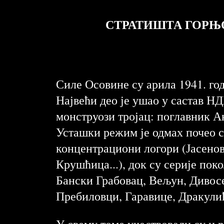
СТРАТИШТА ГОРЊО
Силе Осовине су арила 1941. го
Највећи део је ушао у састав НД
монструози тројац: поглавник 
Усташки режим је одмах почео 
концентрациони логори (Јасенов
Крушћица...), док су серије по
Бански Грабовац, Вељун, Дивосе
Пребиловци, Гаравице, Дракули
У свему томе учествовали су и 