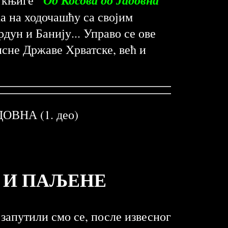
ка на ходочашћу са својим
дун и Банију... Управо се ове
исне Државе Хрватске, већ и
ВНА (1. део)
 И ПАЉЕНЕ
запутили смо се, после извесног