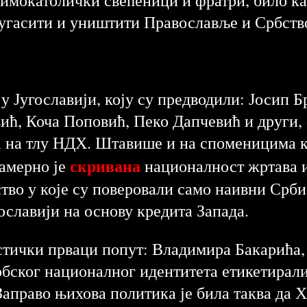
 угасити и уништити Православље и Србств
у Југославији, коју су предводили: Јосип 
ић, Коча Поповић, Пеко Дапчевић и други, 
 на тлу НДХ. Штавише и на споменицима ко
скривана
намерно је
националност жртава и
ство у које су поверовали само наивни Срб
гославији на основу кредита Запада.
стички прваци попут: Владимира Бакарића, 
србског националног идентитета етикетирали
 Заправо њихова политика је била таква да