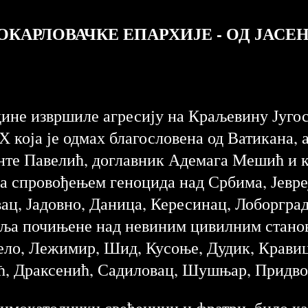
КАРЛОВАЧКЕ ЕПАРХИЈЕ - ОД ЈАСЕ
дине извршиле агресију на Краљевину Југос
Х која је одмах благословена од Ватикана, а
Анте Павелић, доглавник Адемага Мешић и 
са спровођењем геноцида над Србима, Јевр
ац, Јадовно, Даница, Кересинац, Лоборград,
коља почињене над невиним цивилним стано
ло, Лежимир, Шид, Кусоње, Дудик, Кравица
ћ, Драксенић, Садиловац, Шушњар, Придво
римокатолички свећеници и фратри, било к