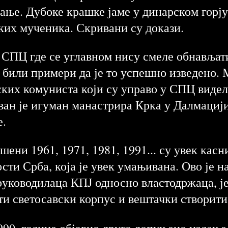
ање. Дубоке крашке јаме у динарском горју 
ких мученика. Скривани су докази.
а СПЦ где се углавном нису смеле обнавља
 били примери да је то успешно изведено. 
ских комуниста који су управо у СПЦ видел
ан је игуман манастрира Крка у Далмацији,
е.
ени 1961, 1971, 1981, 1991... су увек касни
сти Срба, која је увек умањивана. Ово је н
уководилаца КПЈ односно властодржаца, је
ти светосавски корпус и вештачки створити
990. године објавио друго допуњено издањ