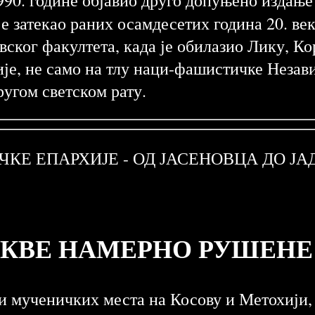
 је затекао раних осамдесетих година 20. ве
ског факултета, када је обилазио Лику, Кор
ије, не само на тлу наци-фашистичке Незав
ругом светском рату.
Е ЕПАРХИЈЕ - ОД ЈАСЕНОВЦА ДО ЈАДО
РКВЕ НАМЕРНО РУШЕНЕ
 мученичких места на Косову и Метохији, 