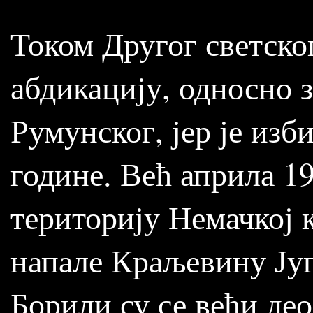
Током Другог светског
абдикацију, односно 
Румунског, јер је изб
године. Већ априла 19
територију Немачкој 
напале Краљевину Југ
Борили су се већи део