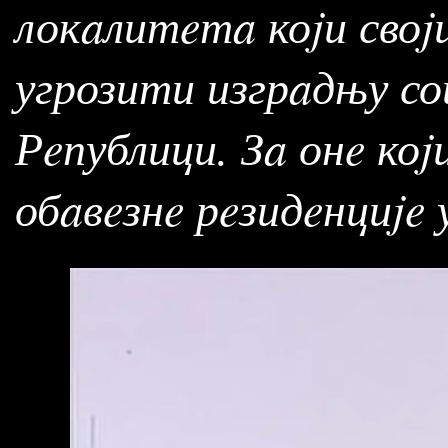
локaлитeтa коjи сво
угрозити изгрaдњу со
Рeпублици. Зa онe ко
обaвeзнe рeзидeнциje 