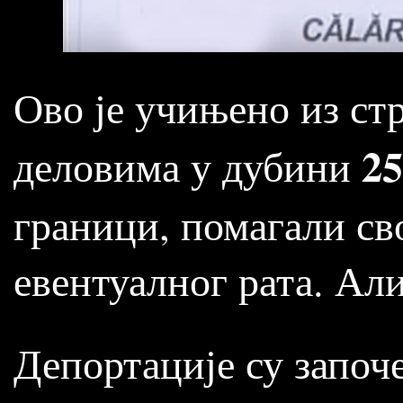
Ово је учињено из ст
2
деловима у дубини
граници, помагали св
евентуалног рата. Ал
Депортације су започе