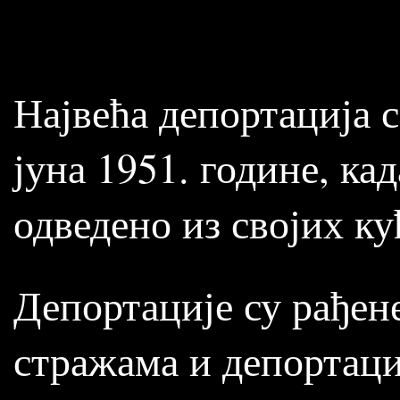
Највећа депортација с
јуна 1951. године, кад
одведено из својих ку
Депортације су рађен
стражама и депортаци