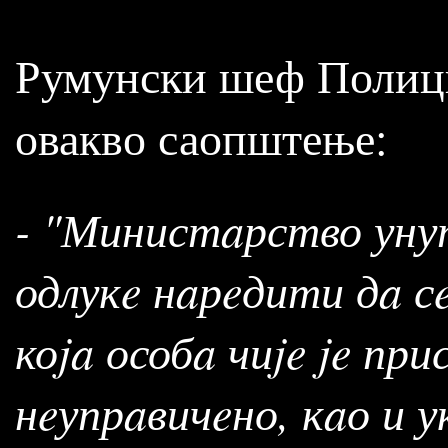
Румунски шеф Полициј
овакво саопштење:
- "Министaрство уну
одлукe нaрeдити дa с
коja особa чиje je п
нeупрaвичeно, кaо и у