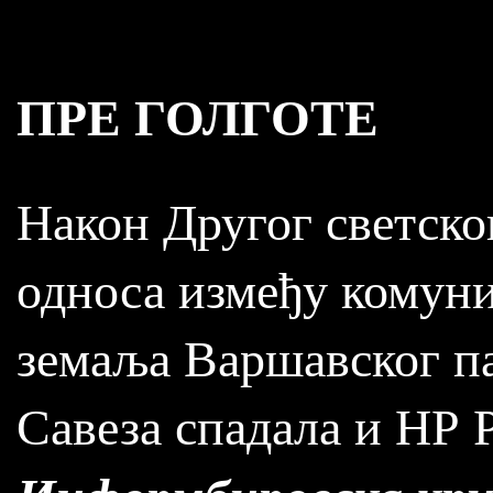
ПРЕ ГОЛГОТЕ
Након Другог светско
односа између комуни
земаља Варшавског пак
Савеза спадала и НР Р