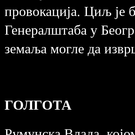
провокација. Циљ је б
Генералштаба у Београ
земаља могле да извр
ГОЛГОТА
Румунска Влада, којо