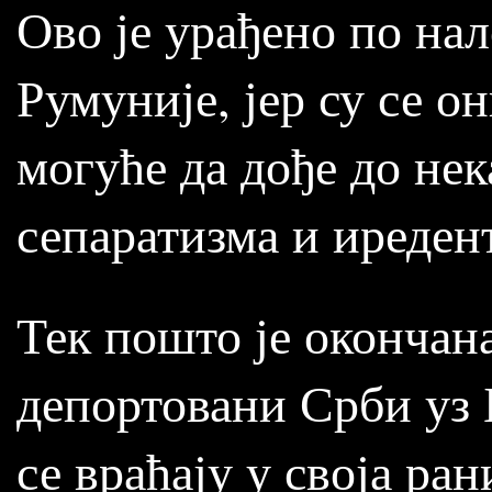
Ово је урађено по на
Румуније, јер су се он
могуће да дође до нек
сепаратизма и иреден
Тек пошто је окончан
депортовани Срби уз 
се враћају у своја ра