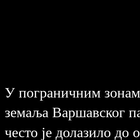
У пограничним зонам
земаља Варшавског п
често је долазило до