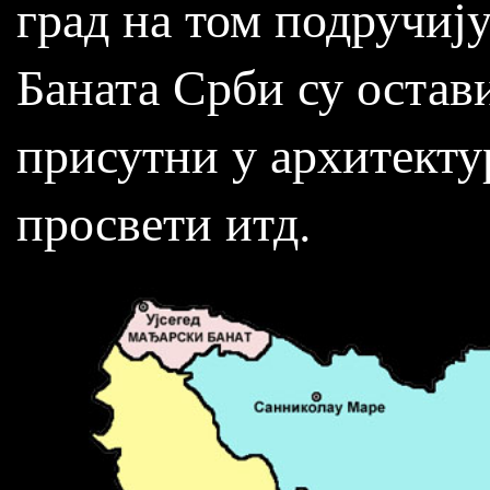
град на том подручиј
Баната Срби су остави
присутни у архитектур
просвети итд.