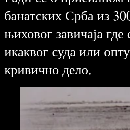
банатских Срба из 30
њиховог завичаја где 
икаквог суда или опт
кривично дело.