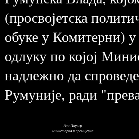
(просвојетска политич
обуке у Комитерни) у
одлуку по којој Мини
надлежно да спроведе
Румуније, ради "прев
Ана Паукер
министарка и премијерка