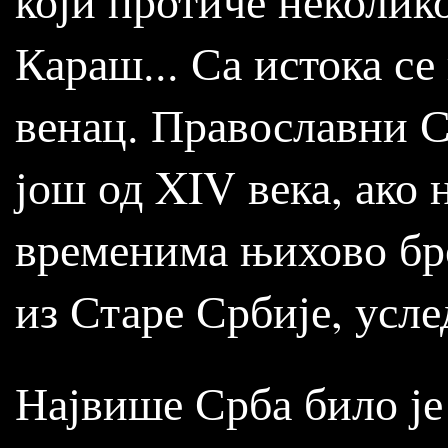
који протиче неколико
Караш... Са истока се
венац. Православни С
још од X
I
V века, ако 
временима њихово бро
из Старе Србије, усле
Највише Срба било је 