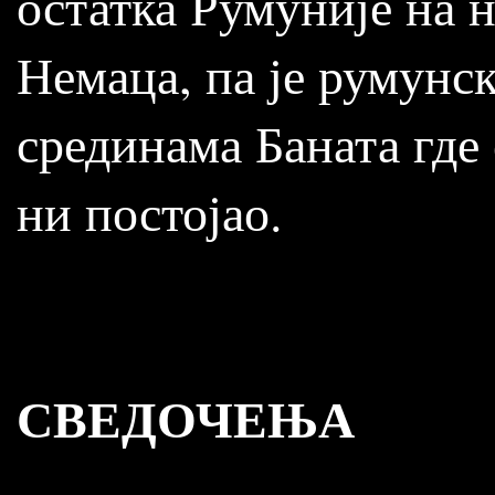
остатка Румуније на 
Немаца, па је румунск
срединама Баната где 
ни постојао.
СВЕДОЧЕЊА