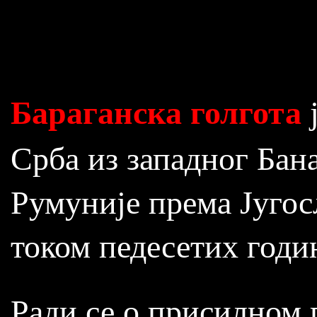
Бараганска голгота
ј
Срба из западног Бан
Румуније према Југос
током педесетих годин
Ради се о присилном 