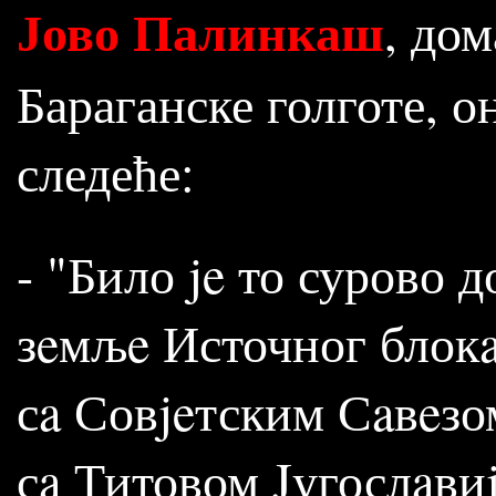
Јово Палинкаш
, дом
Бараганске голготе, о
следеће:
- "Било je то сурово 
зeмљe Источног блокa
сa Совjeтским Сaвeзо
сa Титовом Jугослaви