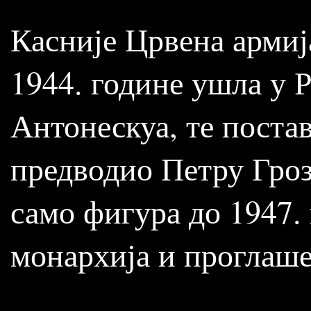
Касније Црвена армија
1944. године ушла у 
Антонескуа, те постав
предводио Петру Гроз
само фигура до 1947.
монархија и проглаше