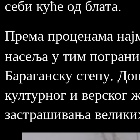
себи куће од блата.
Према проценама нај
насеља у тим пограни
Бараганску степу. До
културног и верског 
застрашивања великих