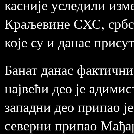
касније уследили изм
Краљевине СХС, србск
које су и данас присут
Банат данас фактични
највећи део је адими
западни део припао је
северни припао Мађар