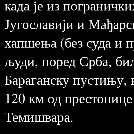
када је из погранички
Југославији и Мађарс
хапшења (без суда и 
људи, поред Срба, бил
Бараганску пустињу, 
120 км од престонице
Темишвара.