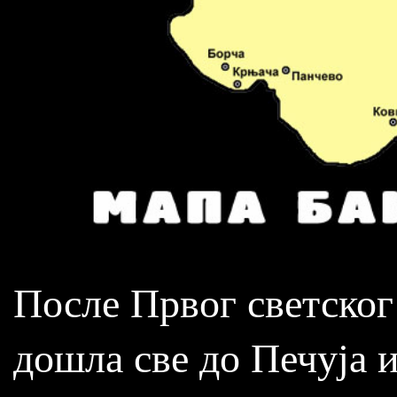
После Првог светског
дошла све до Печуја и