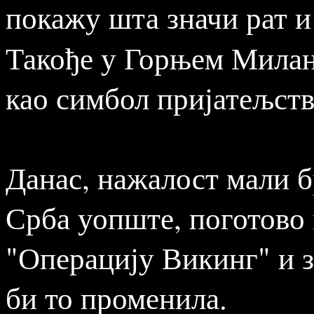
покажу шта значи рат и
Такође у Горњем Милан
као симбол пријатељств
Данас, нажалост мали б
Срба уопште, поготово 
"Операцију Викинг" и з
би то променила.