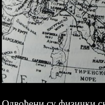
Одвођени су физички с