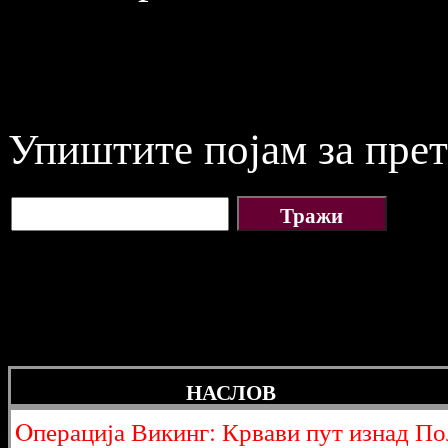
Упиштите појам за прет
НАСЛОВ
Oперација Викинг: Крвави пут изнад По