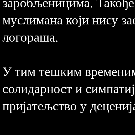
заробљеницима. Такође
муслимана који нису за
логораша.
У тим тешким временим
солидарност и симпатиј
пријатељство у децениј