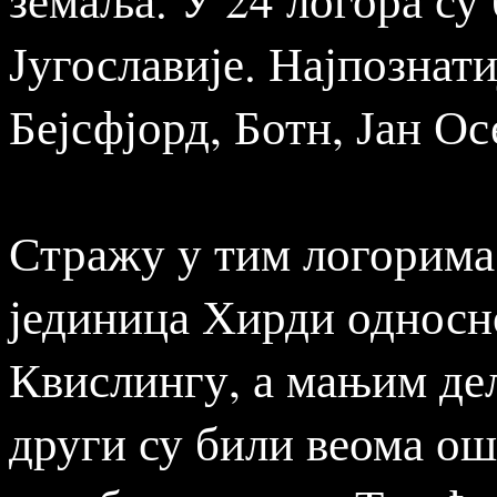
Југославије. Најпознати
Бејсфјорд, Ботн, Јан Ос
Стражу у тим логорима
јединица Хирди односн
Квислингу, а мањим дел
други су били веома о