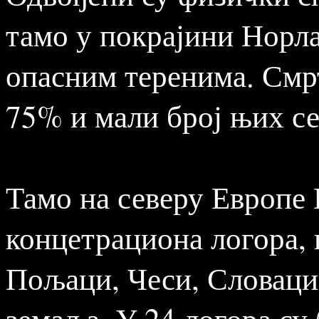
тамо у покрајини Норла
опасним теренима. Смрт
75% и мали број њих се
Тамо на северу Европе
концетрациона логора, 
Пољаци, Чеси, Словаци.
земаља. У 24 логора су