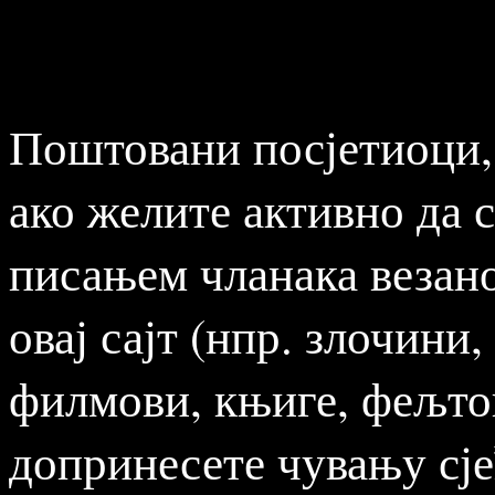
Фељтон: Крвави путеви – Нaцистички п
Фељтон: Наши интернирци у Норвешко
Поштовани посјетиоци,
ако желите активно да с
писањем чланака везано
овај сајт (нпр. злочини
филмови, књиге, фељтон
допринесете чувању сје