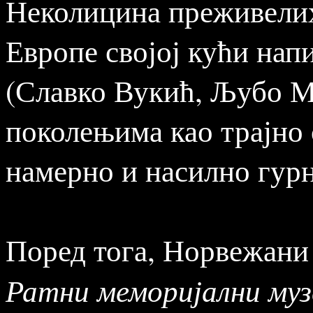
Неколицина преживелих 
Европе својој кући нап
(Славко Вукић, Љубо Мл
поколењима као трајно 
намерно и насилно гурн
Поред тога, Норвежани
Ратни меморијални муз