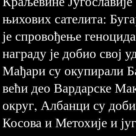
Краљевине Југославије 
њихових сателита: Буга
је спровођење геноцида
награду је добио свој у
Мађари су окупирали Б
већи део Вардарске Ма
округ, Албанци су доби
Косова и Метохије и ју