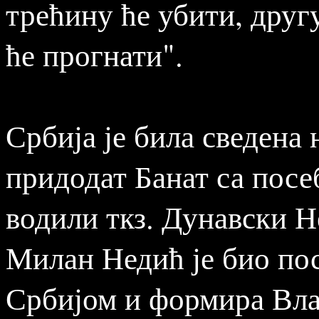
трећину ће убити, друг
ће прогнати".
Србија је била сведена н
придодат Банат са посе
водили ткз. Дунавски Н
Милан Недић је био по
Србијом и формира Вла