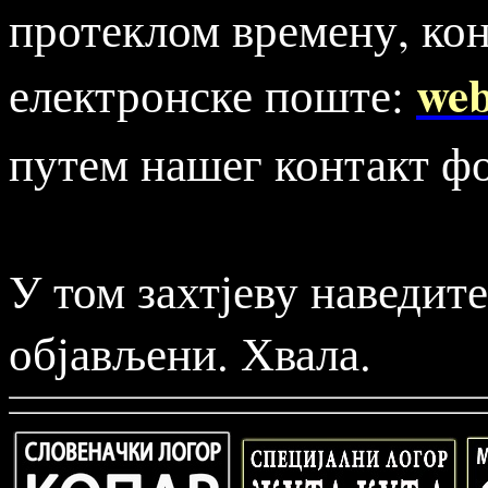
протеклом времену, ко
web
електронске поште:
путем нашег контакт ф
У том захтјеву наведите
објављени. Хвала.