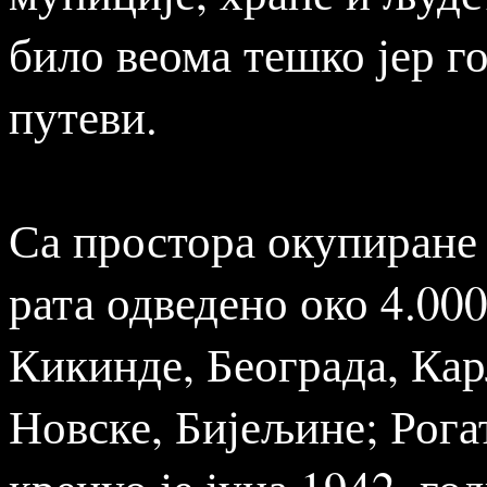
било веома тешко јер го
путеви.
Са простора окупиране 
рата одведено око 4.00
Кикинде, Београда, Кар
Новске, Бијељине; Рога