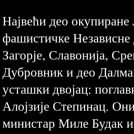
Највећи део окупиране 
фашистичке Независне 
Загорје, Славонија, Сре
Дубровник и део Далма
усташки двојац: поглав
Алојзије Степинац. Они 
министар Миле Будак из