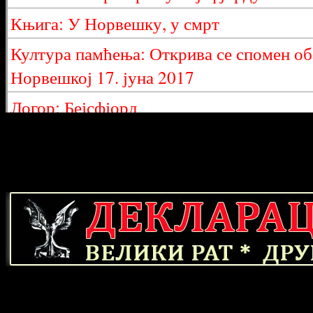
Књига: У Норвешку, у смрт
Култура памћења: Открива се спомен обе
Норвешкој 17. јуна 2017
Логор: Бејсфјорд
Логор: Ботн
Логор: Карашок
Логор: Норвешка 1942-1945
Наши ратни заробљеници у Норвешкој
Снима се документарни филм: Логор см
Усташе слале Србе као робове у Норве