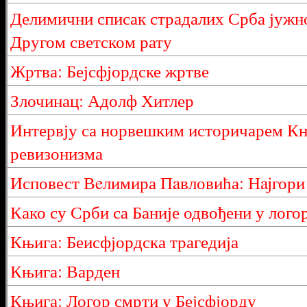
Делимични списак страдалих Срба јужн
Другом светском рату
Жртва: Бејсфјордске жртве
Злочинац: Адолф Хитлер
Интервју са норвешким историчарем Кну
ревизонизма
Исповест Вeлимира Пaвловића: Нajгори j
Како су Срби са Баније одвођени у лого
Књига: Беисфјордска трагедија
Књига: Варден
Књига: Логор смрти у Бејсфјорду