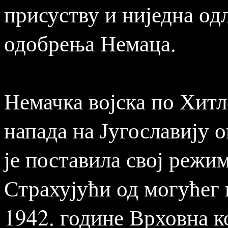
присуству и ниједна одл
одобрења Немаца.
Немачка војска по Хитл
напада на Југославију
је поставила свој режи
Страхујући од могућег 
1942. године Врховна 