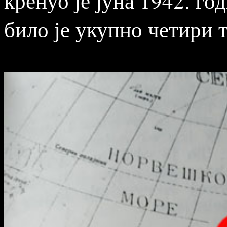
кренуо је јуна 1942. го
било је укупно четири 