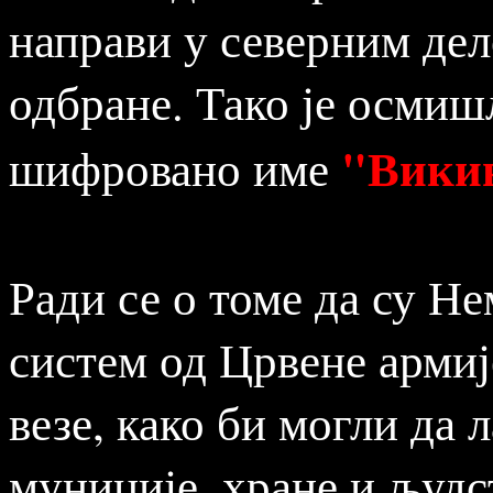
направи у северним де
одбране. Тако је осмишљ
"Вики
шифровано име
Ради се о томе да су Не
систем од Црвене армиј
везе, како би могли да 
муниције, хране и људс