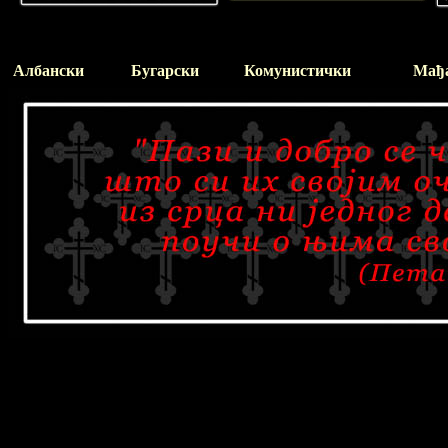
Албански
Бугарски
Комунистички
Мађ