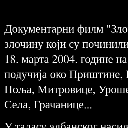
Документарни филм "Злоч
злочину који су починил
18. марта 2004. године н
подучија око Приштине, 
Поља, Митровице, Уроше
Села, Грачанице...
У таласу aлбанског насиљ