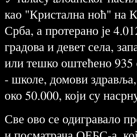
као "Кристална ноћ" на К
Срба, а протерано је 4.0
градова и девет села, за
или тешко оштећено 935 
- школе, домови здравља,
око 50.000, који су наср
Све ово се одигравало п
и посматрача ОЕБС-а, кој