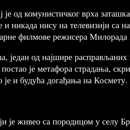
ј је од комунистичког врха заташкан
 и никада нису на телевизији са 
арне филмове режисера Милорада 
, један од најшире расправљаних 
. постао је метафора страдања, скр
 је и будућа догађања на Космету.
ји је живео са породицом у селу Б