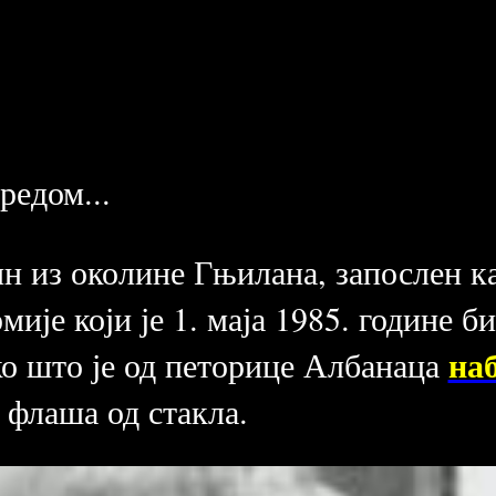
едом...
н из околине Гњилана, запослен к
ије који је 1. маја 1985. године б
на
ко што је од петорице Албанаца
 флаша од стакла.