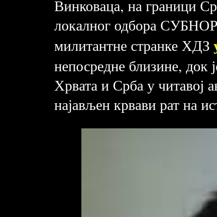
Винковаца, на граници Ср
локалног одбора СУБНОР.
милитантне странке ХДЗ
непосредне близине, док ј
Хрвата и Срба у читавој а
најављен крвави рат на и