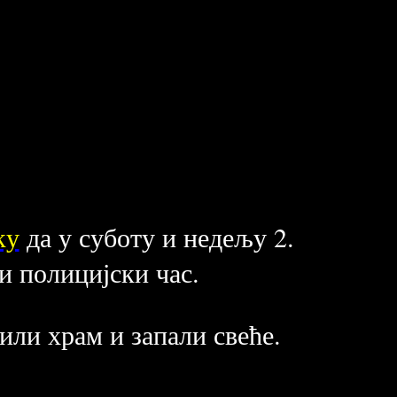
ку
да у суботу и недељу 2.
жи полицијски час.
 или храм и запали свеће.