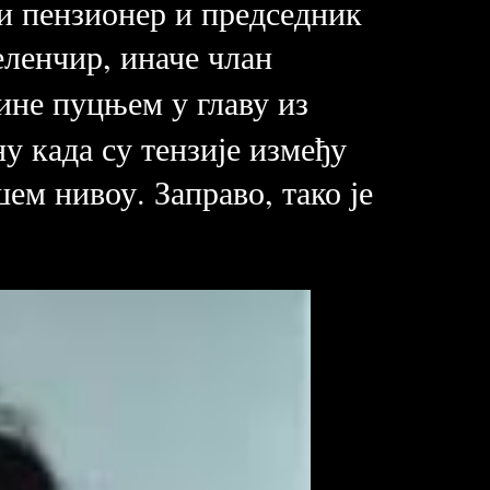
ки пензионер и председник
ленчир, иначе члан
дине пуцњем у главу из
ну када су тензије између
шем нивоу. Заправо, тако је