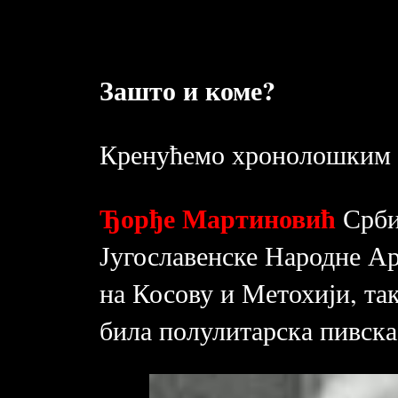
Зашто и коме?
Кренућемо хронолошким р
Ђорђе Мартиновић
Срби
Југославенске Народне Арм
на Косову и Метохији, та
била полулитарска пивска