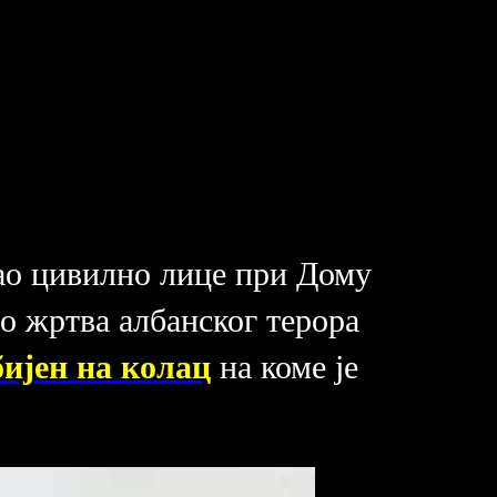
ао цивилно лице при Дому
ио жртва албанског терора
бијен на колац
на коме је