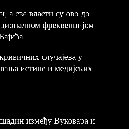
, а све власти су ово до
националном фреквенцијом
Бајића.
кривичних случајева у
ивања истине и медијских
ршадин између Вуковара и