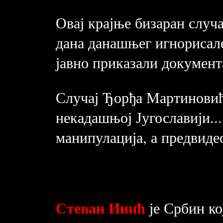
Овај крајње бизаран случа
дана данашњег игнорисале
јавно
приказали документ
Случај Ђорђа Мартиновића
некадашњој Југославији..
манипулација, а предвидео
Стеван Инић
је Србин ко