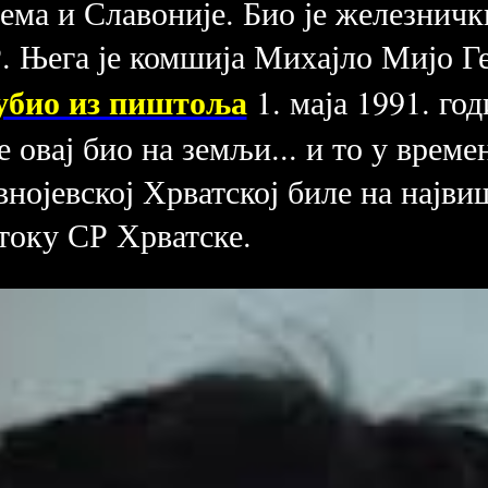
ема и Славоније. Био је железнич
 Њега је комшија Михајло Мијо Ге
убио из пиштоља
1. маја 1991. го
е овај био на земљи... и то у време
внојевској Хрватској биле на најви
стоку СР Хрватске.