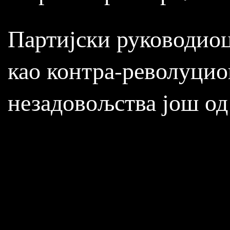
Партијски руководиоц
као контра-револуцион
незадовољства још од