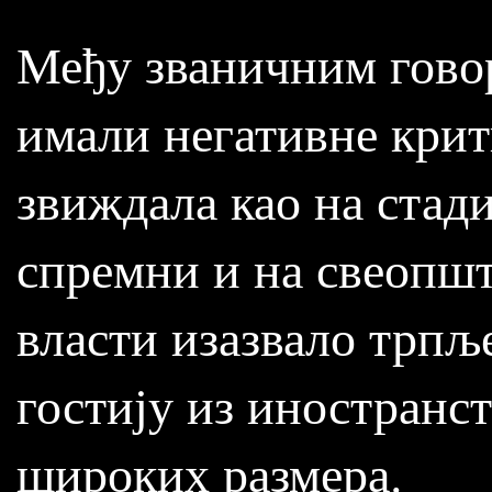
Међу званичним говор
имали негативне крити
звиждала као на стад
спремни и на свеопшт
власти изазвало трпљ
гостију из иностранст
широких размера.