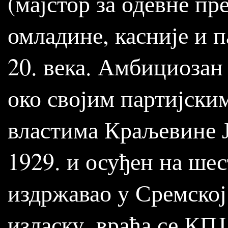
(мајстор за одевне пр
омладине, касније и п
20. века. Амбициозан 
око својим партијски
властима Краљевине Ј
1929. и осуђен на ше
издржавао у Сремско
изласку, враћа се КП