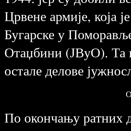
Црвене армије, која ј
Бугарске у Поморавље
Отаџбини (ЈВуО). Та 
остале делове јужнос
О
По окончању ратних д