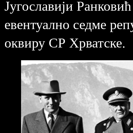
Југославији Ранковић
евентуално седме реп
оквиру СР Хрватске.