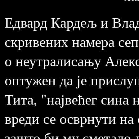
Едвард Кардељ и Вла
скривених намера сеп
о неутралисању Алекс
оптужен да је присл
Тита, "највећег сина
вреди се осврнути на о
зашто би му сметало 