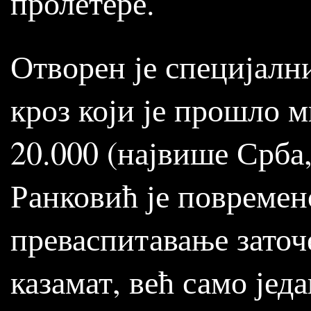
пролетере.
Отворен је специјални
кроз који је прошло 
20.000 (највише Срба,
Ранковић је повремено
преваспитавање заточе
казамат, већ само јед