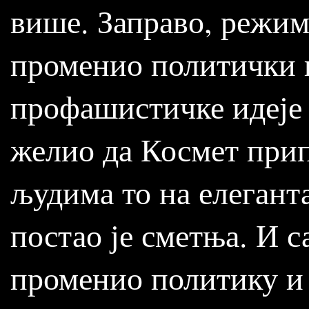
више. Заправо, режим
променио политички к
профашистичке идеје 
желио да Космет прип
људима то на елегант
постао је сметња. И с
променио политику и