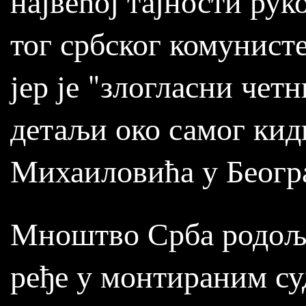
највећој тајности рук
тог србског комунисте
јер је "злогласни чет
детаљи око самог кид
Михаиловића у Беогр
Мноштво Срба родољу
ређе у монтираним су