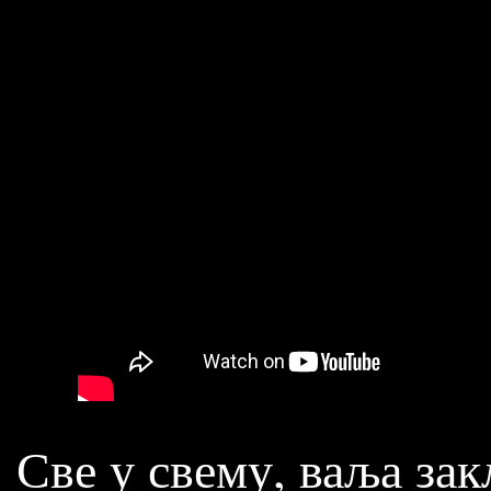
Све у свему, ваља зак