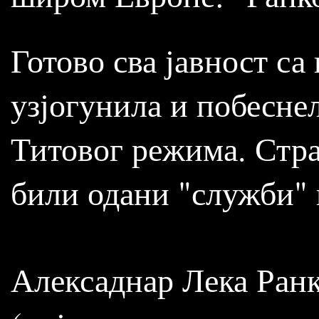
Готово сва јавност са
узјогунила и побеснел
Титовог режима. Страх
били одани "служби" и
Алексаднар Лека Ранк