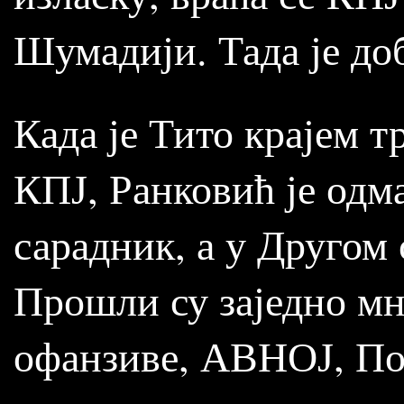
Шумадији. Тада је д
Када је Тито крајем т
КПЈ, Ранковић је одм
сарадник, а у Другом 
Прошли су заједно мн
офанзиве, АВНОЈ, Пол