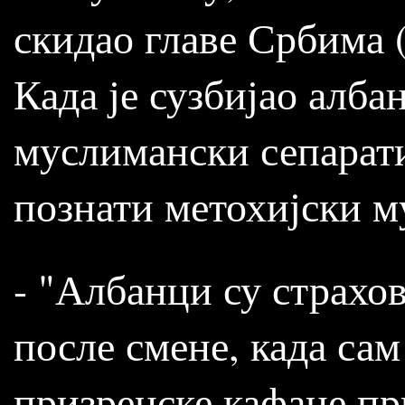
скидао главе Србима 
Када је сузбијао алба
муслимански сепарати
познати метохијски му
- "Албанци су страхо
после смене, када сам
призренске кафане пр