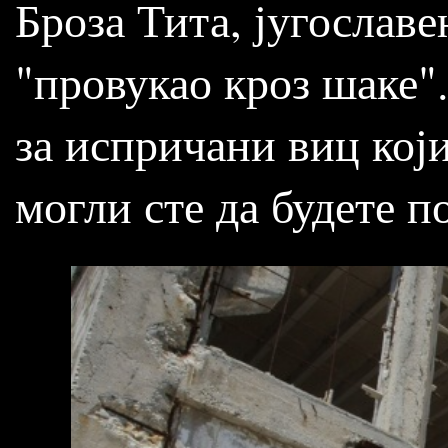
Броза Тита, југославе
"провукао кроз шаке"
за испричани виц кој
могли сте да будете п