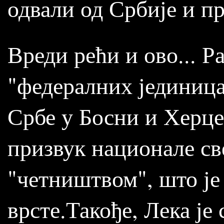
одвали од Србије и п
Вреди рећи и ово... Р
"федералних јединица
Србе у Босни и Херце
призвук национале св
"четништвом", што је 
врсте.Такође, Лека је