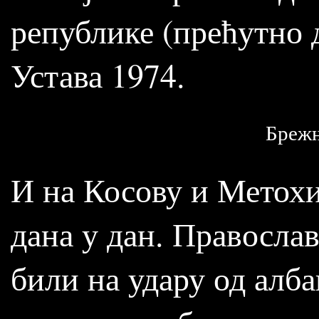
републике (прећутно 
Устава 1974.
Брежњ
И на Косову и Метохи
дана у дан. Правосла
били на удару од алб