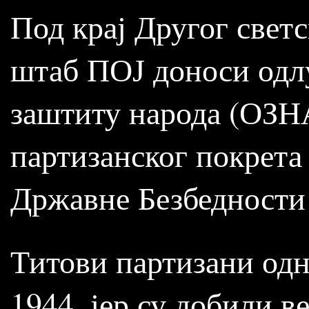
Под крај Другог светс
штаб ПОЈ доноси одл
заштиту народа (ОЗНА
партизанског покрета 
Државне Безбедности
Титови партизани одн
1944. јер су добили в