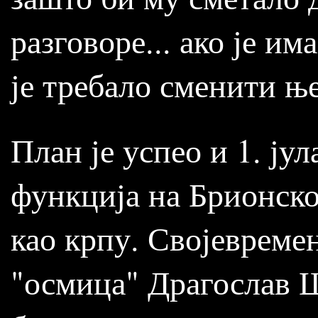
разговоре... ако је и
је требало сменити ње
План је успео и 1. ју
функција на Брионско
као крпу. Својевремен
"осмица" Драгослав 