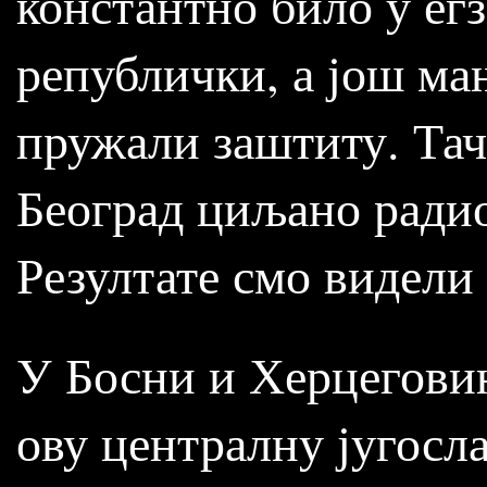
константно било у егз
републички, а још ма
пружали заштиту. Тач
Београд циљано радио
Резултате смо видели 
У Босни и Херцеговин
ову централну југосл