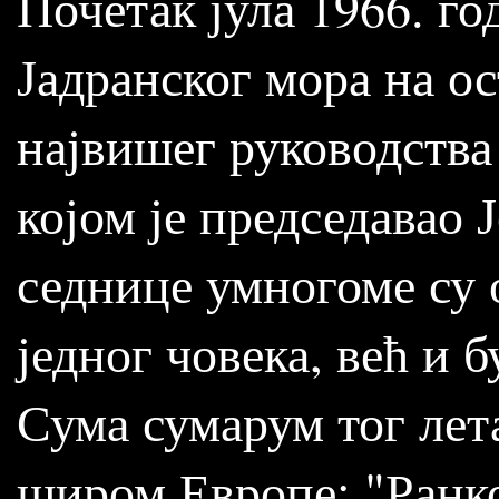
Почетак јула 1966. го
Јадранског мора на о
највишег руководства
којом је председавао 
седнице умногоме су 
једног човека, већ и б
Сума сумарум тог лета
широм Европе: "Ранко