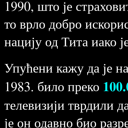
1990, што је страхови
то врло добро искори
нацију од Тита иако је
Упућени кажу да је н
100
1983. било преко
телевизији тврдили д
је он одавно био разр