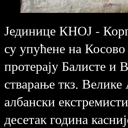
Јединице КНОЈ - Кор
су упућене на Косово
протерају Балисте и В
стварање ткз. Велике
албански екстремисти
десетак година касниј