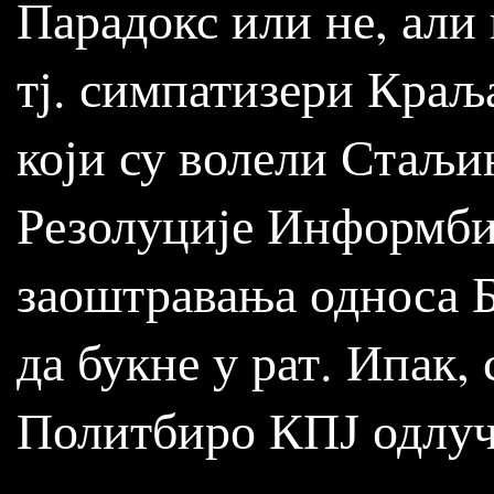
Парадокс или не, али
тј. симпатизери Краљ
који су волели Стаљи
Резолуције Информбир
заоштравања односа Б
да букне у рат. Ипак, 
Политбиро КПЈ одлуч