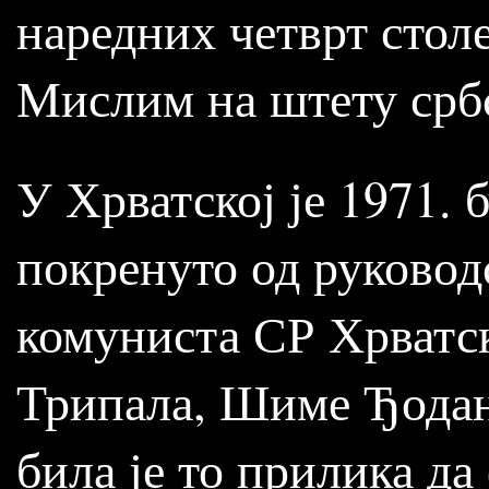
наредних четврт стол
Мислим на штету србс
У Хрватској је 1971.
покренуто од руковод
комуниста СР Хрватс
Трипала, Шиме Ђодан
била је то прилика д