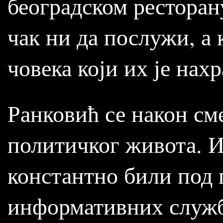
београдском ресторан
чак ни да послужи, а
човека који их је нах
Ранковић се након см
политичког живота. И
константно били под
информативних служб