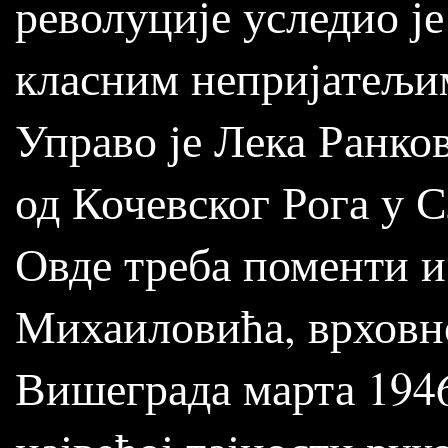
револуције уследио ј
класним непријатељим
Управо је Лека Ранко
од Кочевског Рога у С
Овде треба поменти 
Михаиловића, врховн
Вишеграда марта 1946.