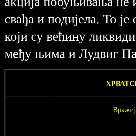
акција побуњивања не 
свађа и подијела. То ј
који су већину ликвиди
међу њима и Лудвиг Па
ХРВАТС
Вражиј