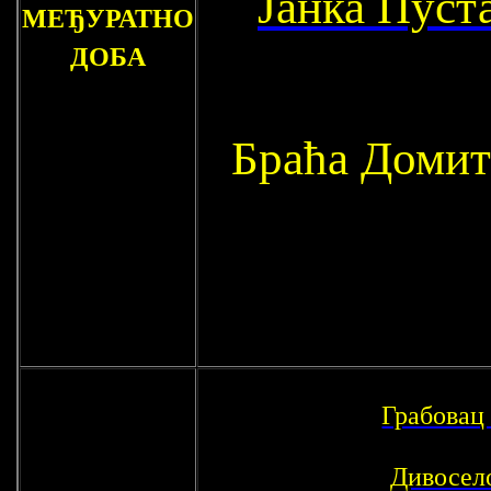
Јанка Пуст
МЕЂУРАТНО
ДОБА
Браћа Домит
Грабовац
Дивосел