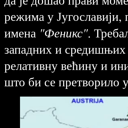
режима у Југославији, 
"Феникс"
имена
. Треба
западних и средишњих 
релативну већину и ин
што би се претворило у