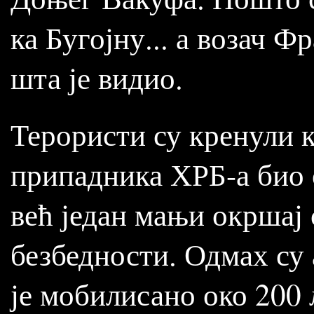
ка Бугојну... а возач 
шта је видио.
Терористи су кренули к
припадника ХРБ-а био 
већ један мањи окршај 
безбедности. Одмах су
је мобилисано око 200 