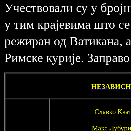
Учествовали су у бро
у тим крајевима што се
режиран од Ватикана, а
Римске курије. Заправо
НЕЗАВИСНА
Славко Ква
Макс Лубур