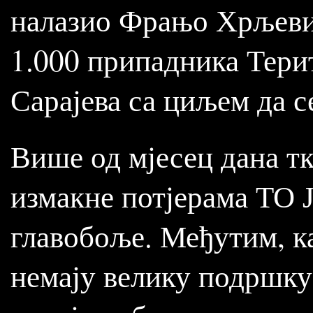
налазио Фрањо Хрљевић
1.000 припадника Тери
Сарајева са циљем да с
Више од мјесец дана ткз
измакне потјерама ТО 
главобоље. Међутим, к
немају велику подршку