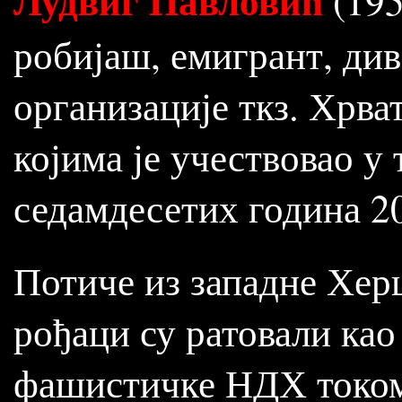
Лудвиг Павловић
(195
робијаш, емигрант, ди
организације ткз. Хрва
којима је учествовао у
седамдесетих година 20
Потиче из западне Херц
рођаци су ратовали ка
фашистичке НДХ током 