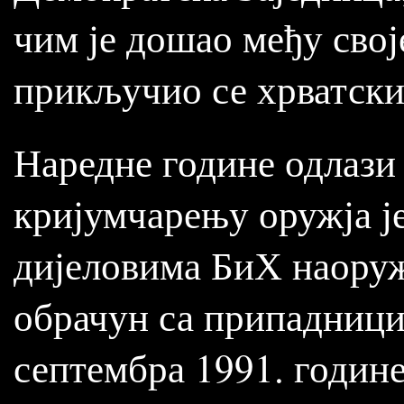
чим је дошао међу своје
прикључио се хрватски
Наредне године одлази у
кријумчарењу оружја је
дијеловима БиХ наоруж
обрачун са припадници
септембра 1991. године,