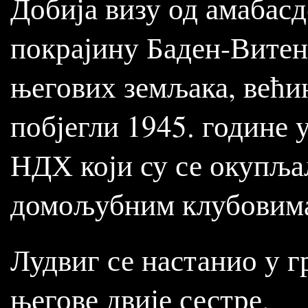
Добија визу од амабасд
покрајину Баден-Витенб
његових земљака, већи
побјегли 1945. године 
НДХ који су се окупља
домољубним клубовим
Лудвиг се настанио у г
његове двије сестре.