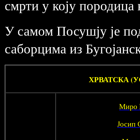
смрти у коју породица н
У самом Посушју је п
саборцима из Бугојанск
ХРВАТСКА (У
Миро
Јосип 