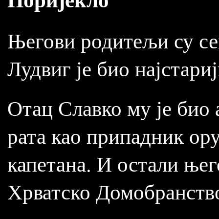
Његови родитељи су сем
Лудвиг је био најстари
Отац Славко му је био 
рата као припадник ор
капетана. И остали ње
Хрватско Домобранство