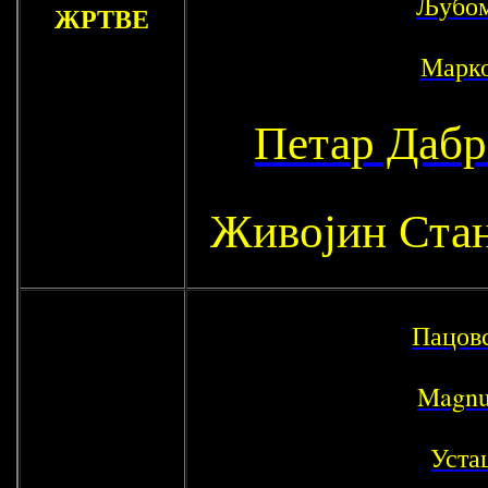
Љубом
ЖРТВЕ
Марк
Петар Дабр
Живојин Ста
Пацов
Magnu
Уста