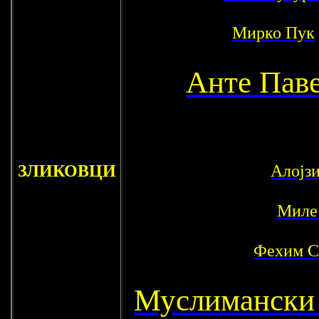
Мирко Пук
Анте Пав
ЗЛИКОВЦИ
Алојз
Миле
Фехим С
Муслимански