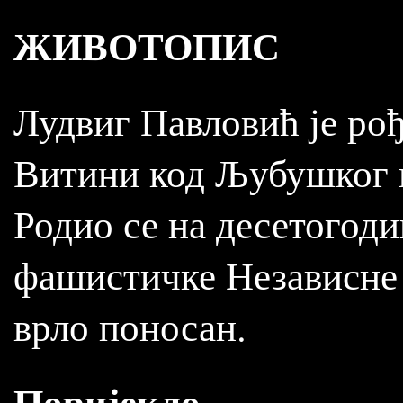
ЖИВОТОПИС
Лудвиг Павловић је рођ
Витини код Љубушког н
Родио се на десетогод
фашистичке Независне 
врло поносан.
Поријекло