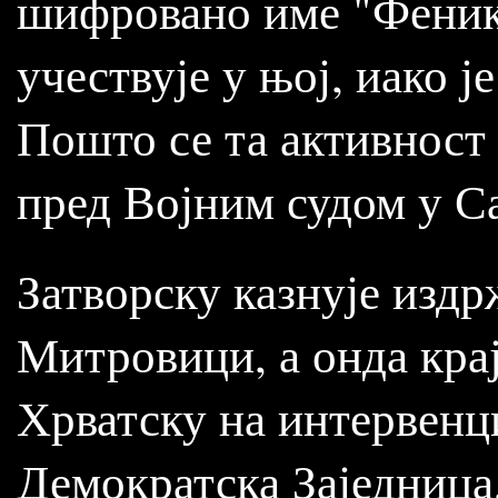
шифровано име "Феникс
учествује у њој, иако 
Пошто се та активност
пред Војним судом у Са
Затворску казнује издр
Митровици, а онда крај
Хрватску на интервенц
Демократска Заједница