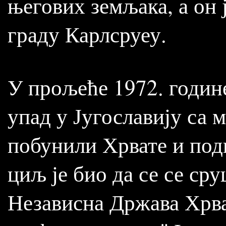
његових земљака, а он ј
граду Карлсруеу.
У прољеће 1972. годин
упад у Југославију са
побунили Хрвате и под
циљ је био да се се ср
Независна Држава Хрват