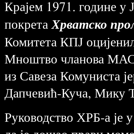
Крајем 1971. године у 
Хрватско про
покрета
Комитета КПЈ оцијенил
Мноштво чланова МАСП
из Савеза Комуниста ј
Дапчевић-Куча, Мику Т
Руководство ХРБ-а је 
да је дошао прави мом