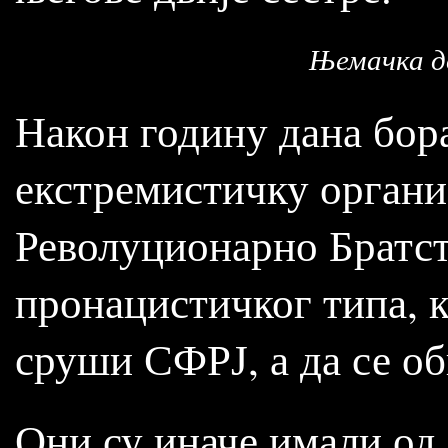
Њемачка д
Након годину дана бора
екстремистичку органи
Револуционарно Братст
пронацистичког типа, к
сруши СФРЈ, а да се о
Они су иначе имали од