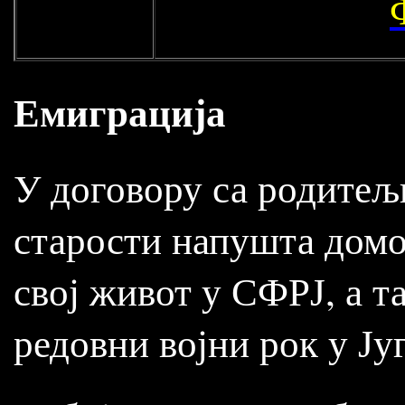
Емиграција
У договору са родитељ
старости напушта домов
свој живот у СФРЈ, а т
редовни војни рок у Ју