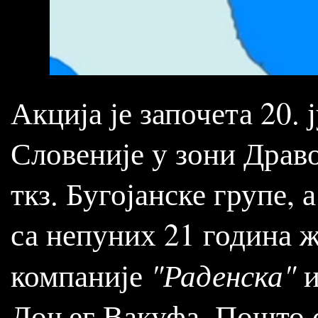
Акција је започета 20. 
Словеније у зони Драв
ткз. Бугојанске групе,
са непуних 21 година ж
"Раденска"
компаније
и
Доњег Вакуфа. Пошто с