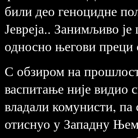
били део геноцидне по
Јевреја.. Занимљиво је
односно његови преци 
С обзиром на прошлост
васпитање није видио с
владали комунисти, па
отиснуо у Западну Њем