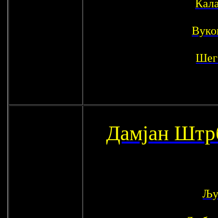
Кал
Вуко
Шег
Дамјан Штр
Љу