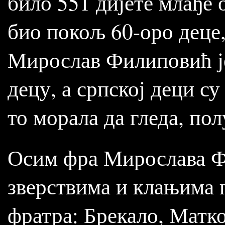
било 551 дијете млађе 
био покољ 60-оро деце,
Мирослав Филиповић је
децу, а српској деци су
то морала да гледа, пол
Осим фра Мирослава Ф
зверствима и клањима 
фратра: Брекало, Матк