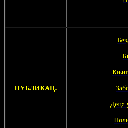
Без
Б
Књиг
ПУБЛИКАЦ.
Заб
Деца 
Поли