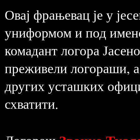
Овај фрањевац је у јес
униформом и под имен
комадант логора Јасен
преживели логораши, а 
других усташких офици
схватити.