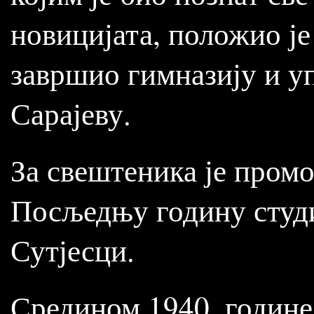
новицијата, положио је 
завршио гимназију и у
Сарајеву.
За свештеника је промо
Посљедњу годину студи
Сутјесци.
Средином 1940. године 