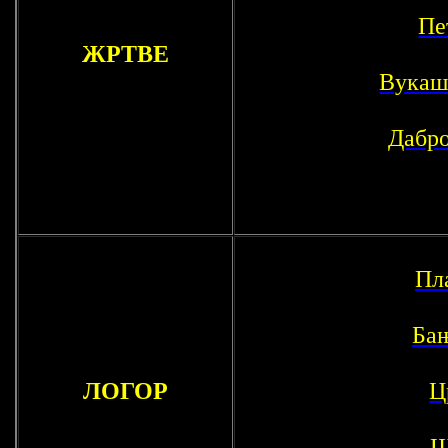
Пе
ЖРТВЕ
Вукаш
Дабр
Пл
Ба
ЛОГОР
Ц
Ш