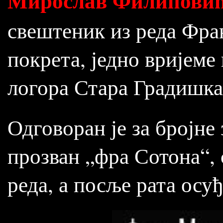
Мирослав Филипови
свештеник из реда Фра
покрета, једно вријеме
логора Стара Градишка
Одговоран је за бројне 
прозван „фра Сотона“,
реда, а посље рата осу