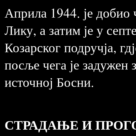
Априла 1944. је добио 
Лику, а затим је у сеп
Козарског подручја, гдј
посље чега је задужен 
источној Босни.
СТРАДАЊЕ И ПРОГ