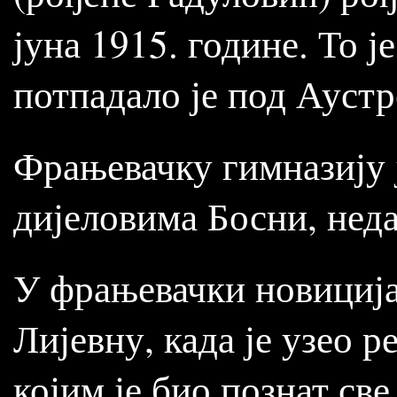
јуна 1915. године. То ј
потпадало је под Ауст
Фрањевачку гимназију 
дијеловима Босни, неда
У фрањевачки новицијат
Лијевну, када је узео 
којим је био познат св