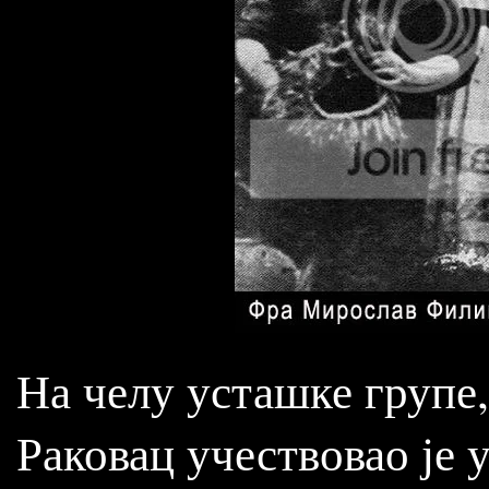
На челу усташке групе,
Раковац учествовао је