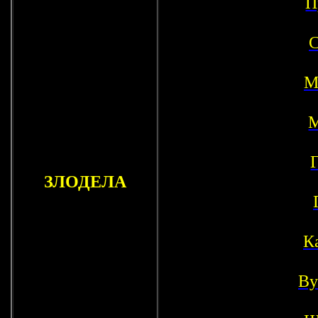
П
С
М
М
ЗЛОДЕЛА
К
Ву