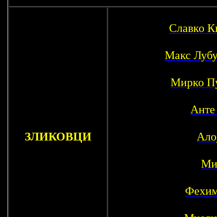
Славко К
Макс Луб
Мирко П
Анте
ЗЛИКОВЦИ
Ало
Ми
Фехим