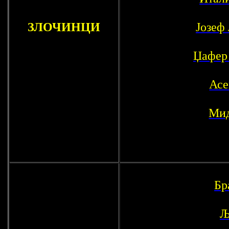
ЗЛОЧИНЦИ
Јозеф 
Џафер
Асе
Мид
Бр
Љ