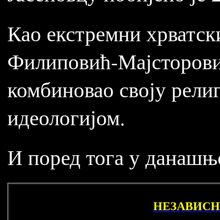
Као екстремни хрватс
Филиповић-Мајсторовић 
комбиновао своју рели
идеологијом.
И поред тога у данашњ
НЕЗАВИСНА