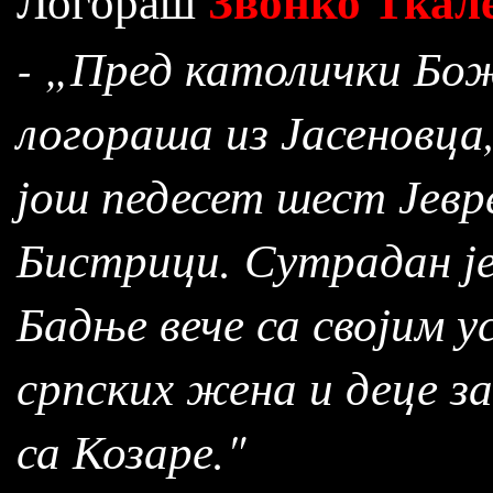
Звонко Ткал
Логораш
- „Пред католички Бож
логораша из Јасеновца,
још педесет шест Јевре
Бистрици. Сутрадан је
Бадње вече са својим 
српских жена и деце за
са Козаре."