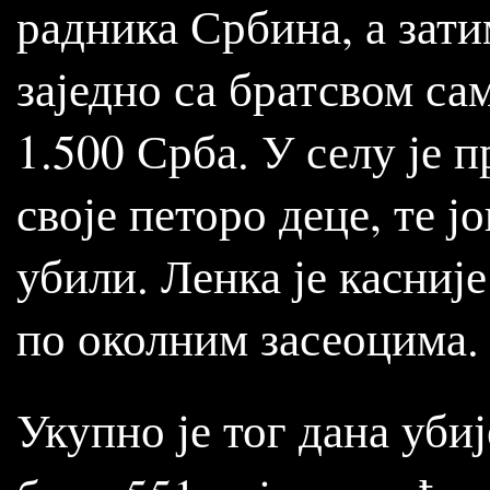
радника Србина, а зат
заједно са братсвом са
1.500 Срба. У селу је 
своје петоро деце, те ј
убили. Ленка је касниј
по околним засеоцима.
Укупно је тог дана уби