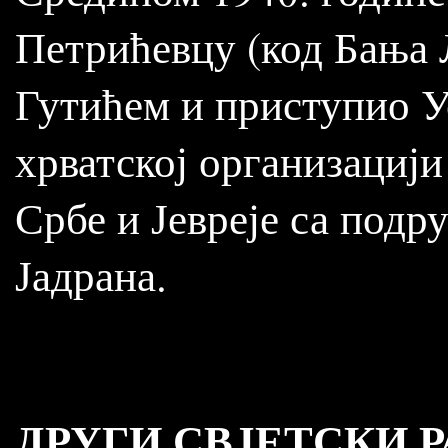
Петрићевцу (код Бања Л
Гутићем и приступио У
хрватској организацији
Србе и Јевреје са подр
Јадрана.
ДРУГИ СВЈЕТСКИ Р