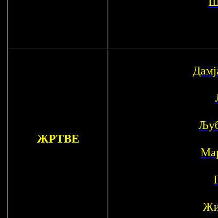
Ш
Дамј
Љуб
ЖРТВЕ
Ма
Жи