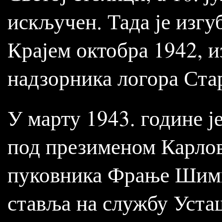
искључен. Тада је изгу
Крајем октобра 1942, из
надзорника логора Ста
У марту 1943. године ј
под презименом Карлов
пуковника Фрање Шими
ставља на службу Уста