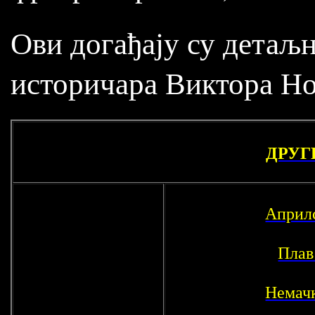
Ови догађају су детаљ
историчара Виктора Н
ДРУГИ
Априлс
Плав
Немач