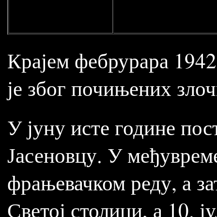
Крајем фебрурара 1942.
је због почињених зло
У јуну исте године пос
Јасеновцу. У међувреме
фрањевачком реду, а за
Светој столици, а 10. ј