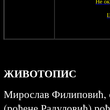
Не ок
Ц
ЖИВОТОПИС
Мирослав Филиповић, 
(рођене Радуловић) рођ