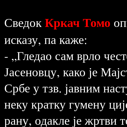
Кркач Томо
Сведок
оп
исказу, па каже:
- „Гледао сам врло чест
Јасеновцу, како је Мај
Србе у тзв. јавним нас
неку кратку гумену ције
рану, одакле је жртви т