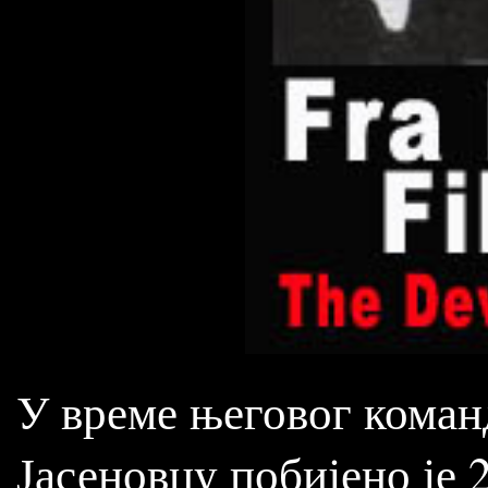
У време његовог коман
Јасеновцу побијено је 