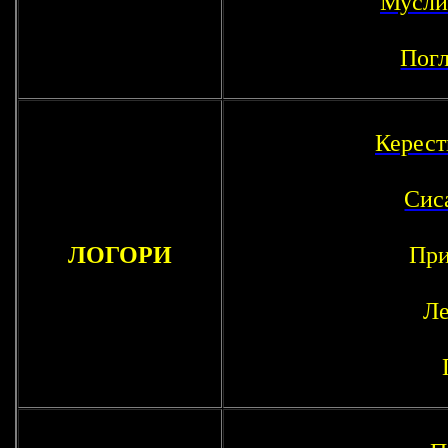
Мусли
Погл
Керест
Сис
ЛОГОРИ
При
Ле