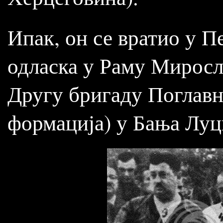
Ипак, он се вратио у П
одласка у Раму Миросл
Другу бригаду Поглавн
формација) у Бања Луц