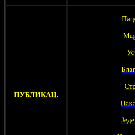
Пац
Mag
Ус
Бла
Ст
ПУБЛИКАЦ.
Пак
Једе