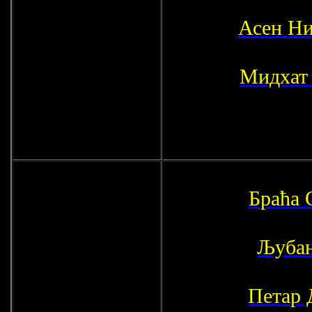
Асен Н
Мидхат
Браћа 
Љубан
Петар 