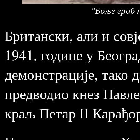
"Боље гроб 
Британски, али и совј
1941. године у Беогр
демонстрације, тако д
предводио кнез Павле
краљ Петар II Карађо