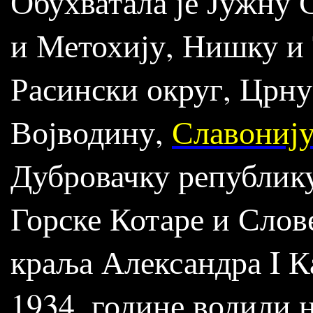
Обухватала је Јужну 
и Метохију, Нишку и 
Расински округ, Црну
Војводину,
Славониј
Дубровачку републик
Горске Котаре и Слов
краља Александра I К
1934. године водили 