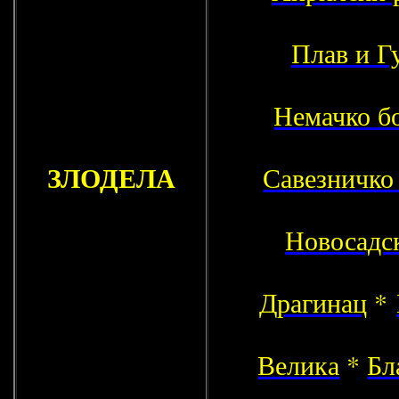
Плав и Г
Немачко б
ЗЛОДЕЛА
Савезничко
Новосадск
Драгинац
*
Велика
*
Бл