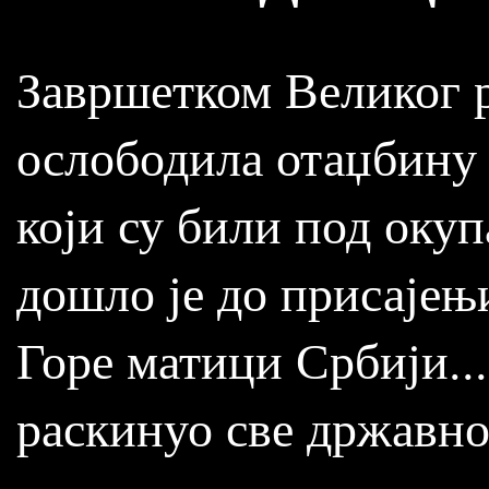
Завршетком Великог 
ослободила отаџбину 
који су били под окуп
дошло је до присајењ
Горе матици Србији...
раскинуо све државно