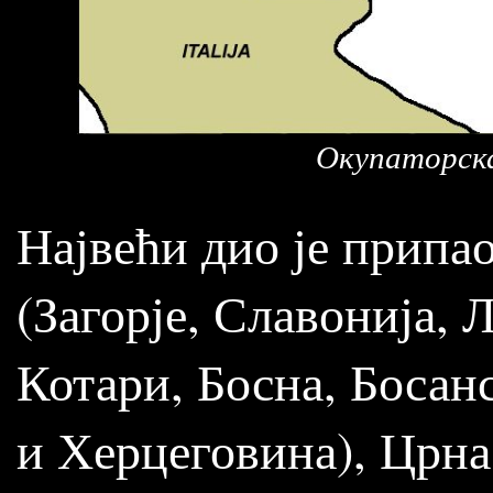
Окупаторска
Највећи дио је припа
(Загорје, Славонија, 
Котари, Босна, Босан
и Херцеговина), Црна