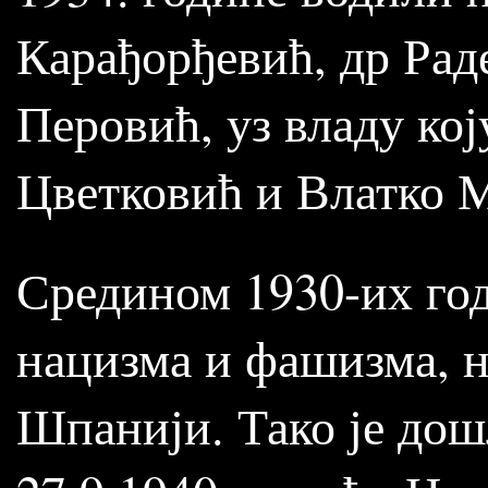
Карађорђевић, др Рад
Перовић, уз владу ко
Цветковић и Влатко М
Средином 1930-их год
нацизма и фашизма, н
Шпанији. Тако је дош