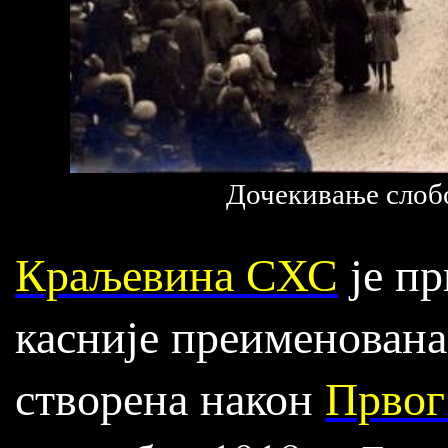
Дочекивање слобо
Краљевина СХС
је пр
касније преименована
створена након
Првог