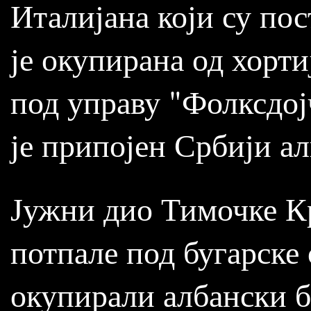
Италијана који су по
је окупирана од хорти
под управу "Фолксдој
је припојен Србији а
Јужни дио Тимочке Кр
потпале под бугарске
окупирали албански б