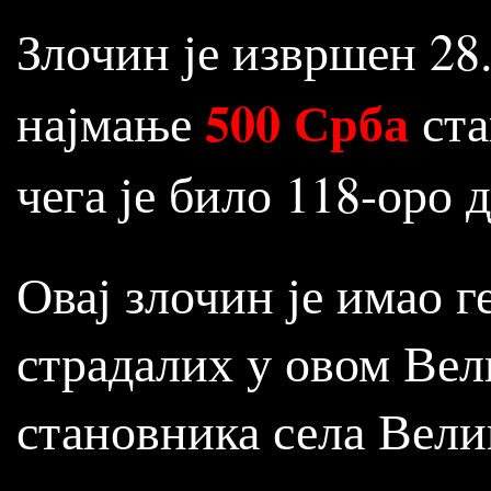
Злочин је извршен 28. 
500 Срба
најмање
ста
чега је било 118-оро 
Овај злочин је имао г
страдалих у овом Вел
становника села Велик