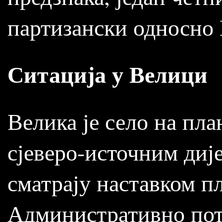
партизански односн
Ситација у Велици
Велика је село на пла
сјеверо-источним диј
сматрају наставком п
Административно пот