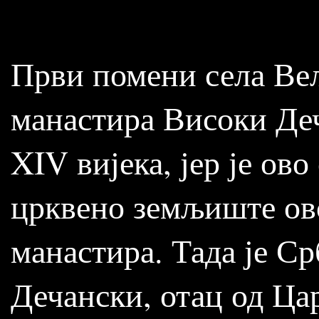
Први помени села Вел
манастира Високи Деч
XIV вијека, јер је ов
црквено земљиште ов
манастира. Тада је С
Дечански, отац од Ц