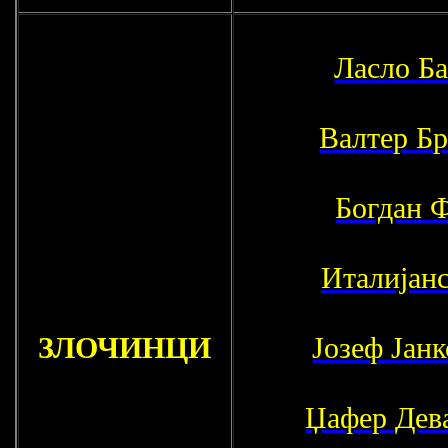
Ласло Б
Валтер Б
Богдан 
Италијанс
ЗЛОЧИНЦИ
Јозеф Јанк
Џафер Дев