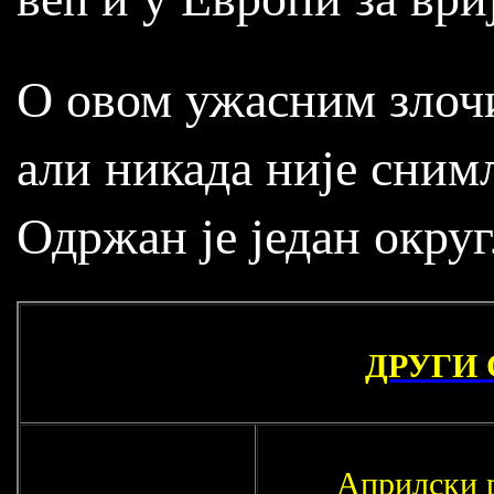
О овом ужасним злочи
али никада није сним
Одржан је један округ
ДРУГИ 
Априлски 