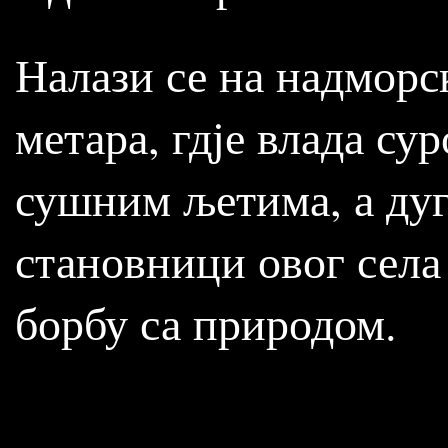
Налази се на надморс
метара, гдје влада су
сушним љетима, а дуг
становници овог села
борбу са природом.