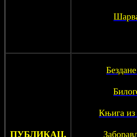
Шарв
Бездане
Билог
Књига из
ПУБЛИКАЦ.
Заборав