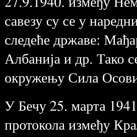
27.9.1940. између Нем
савезу су се у наред
следеће државе: Мађар
Албанија и др. Тако 
окружењу Сила Осови
У Бечу 25. марта 194
протокола између Кра