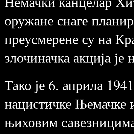
Немачки канцелар Хит
оружане снаге планира
преусмерене су на Кр
злочиначка акција је 
Тако је 6. априла 194
нацистичке Њемачке и
њиховим савезницима