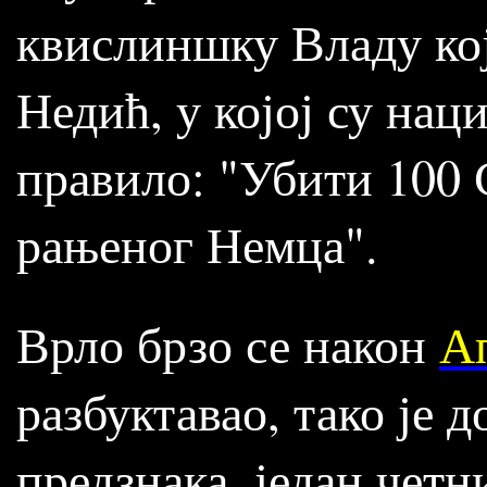
квислиншку Владу кој
Недић, у којој су на
правило: "Убити 100 
рањеног Немца".
Врло брзо се након
Ап
разбуктавао, тако је 
предзнака, један чет