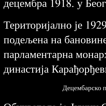
децембра 1918. у Беог
Територијално је 192
подељена на бановине,
парламентарна монарх
династија Карађорђев
Децембарско 