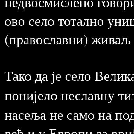
недвосмислено говори
ово село тотално уни
(православни) живаљ 
Тако да је село Велик
понијело неславну ти
насеља не само на по
већ и у Европи за ври