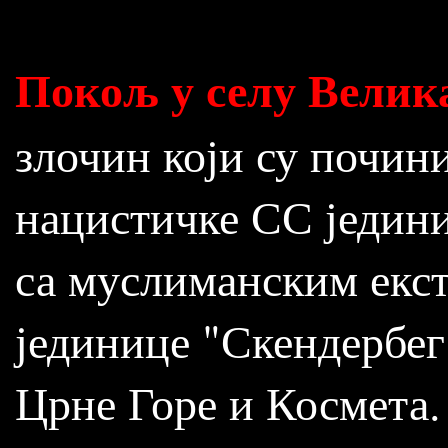
Покољ у селу Велик
злочин који су почин
нацистичке СС једин
са муслиманским екс
јединице "Скендербег
Црне Горе и Космета.