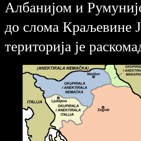
Албанијом и Румунијом
до слома Краљевине Ју
територија је раскома