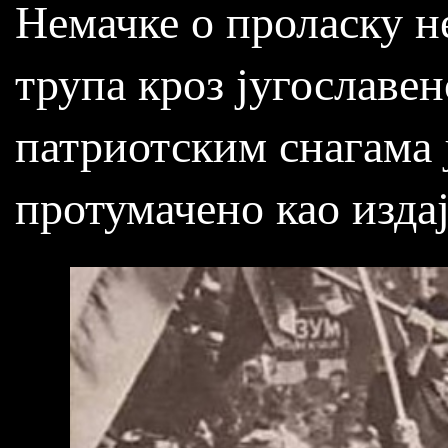
Немачке о проласку н
трупа кроз југославен
патриотским снагама 
протумачено као издаја