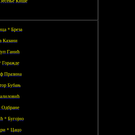
*
Јесење Кише
ица
*
Бреза
а Казани
јуп Ганић
*
Горажде
уф Празина
тор Бубањ
алиловић
е Одбране
ић
*
Бугојно
ари
*
Цацо