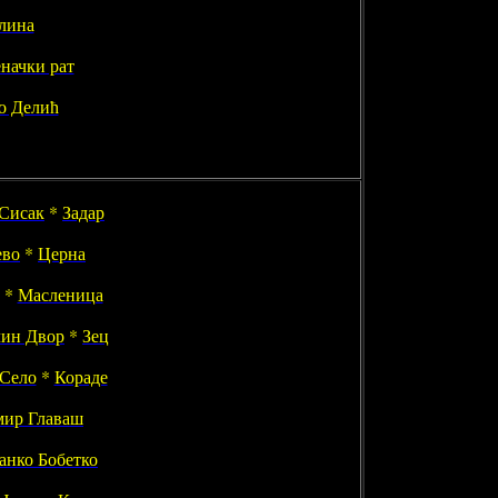
лина
начки рат
о Делић
Сисак
*
Задар
ево
*
Церна
*
Масленица
лин Двор
*
Зец
Село
*
Кораде
мир Главаш
Јанко Бобетко