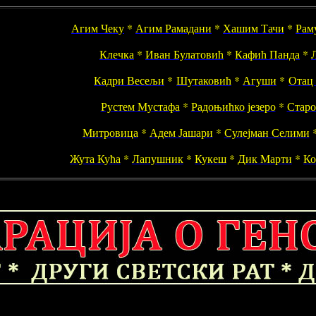
Агим Чеку
*
Агим Рамадани
*
Хашим Тачи
*
Рам
Клечка
*
Иван Булатовић
*
Кафић Панда
*
Кадри Весељи
*
Шутаковић
*
Агуши
*
Отац
Рустем Мустафа
*
Радоњићко језеро
*
Старо
Митровица
*
Адем Јашари
*
Сулејман Селими
Жута Кућа
*
Лапушник
*
Кукеш
*
Дик Марти
*
Ко