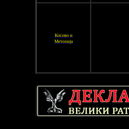
Косово и
Метохија