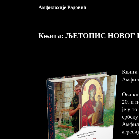
Амфилохије Радовић
Књига:
ЉЕТОПИС НОВОГ 
Књига
Амфило
Ова књ
20. и 
је у т
србску
Амфило
агреси