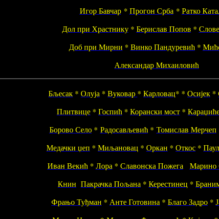
Игор Бавчар
*
Прогон Срба
*
Ратко Ката
Дол при Храстнику
*
Берислав Попов
*
Слове
Доб при Мирни
*
Винко Пандуревић
*
Мић
Александар Михаиловић
Бљесак
*
Олуја
*
Вуковар
*
Карловац
* *
Осијек
*
Плитвице
*
Госпић
*
Корански мост
*
Караџић
Борово Село
*
Радосављевић
*
Томислав Мерчеп
Медачки џеп
*
Миљановац
*
Оркан
*
Откос
*
Пау
Иван Векић
*
Лора
*
Славонска Пожега
Марино 
Книн
Пакрачка Пољана
*
Керестинец
*
Брани
Фрањо Туђман
*
Анте Готовина
*
Благо Задро
*