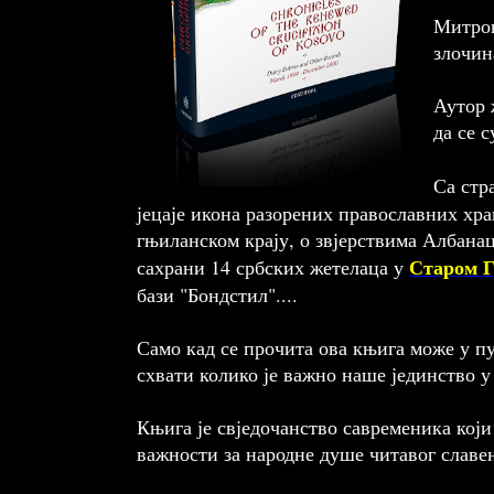
Митроп
злочин
Аутор 
да се 
Са стр
јецаје икона разорених православних хр
гњиланском крају, о звјерствима Албана
Старом Г
сахрани 14 србских жетелаца у
бази "Бондстил"....
Само кад се прочита ова књига може у пу
схвати колико је важно наше јединство у
Књига је свједочанство савременика који 
важности за народне душе читавог славе