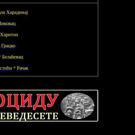
уш Харадинај
Ликовац
 Харитон
 Грацко
*
Белаћевац
стићи
*
Рачак