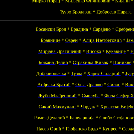
Мирко Норац
*
Миљенко Филиповић
*
Кијани
Ђуро Бродарац
*
Добросав Парага
Босански Брод
*
Брадина
*
Сарајево
*
Сребрен
Бравнице
*
Озрен
*
Алија Изетбеговић
*
Јам
Мирјана Драгичевић
*
Високо
*
Кукавице
*
Е
Божана Делић
*
Страхиња Живак
*
Поникве
Добровољачка
*
Тузла
*
Харис Силајџић
*
Јус
Анђелка Братић
*
Олга Драшко
*
Силос
*
Вик
Љубо Млађеновић
*
Смолућа
*
Фоча
Сефер Х
Сакиб Махмуљин
*
Чардак
*
Хрватско Вијећ
Рамиз Делалић
*
Башчаршија
*
Слобо Стојанов
Насер Орић
*
Глођанско Брдо
*
Купрес
*
Серд