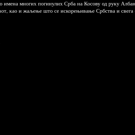
о имена многих погинулих Срба на Косову од руку Албана
от, као и жаљење што се искорењивање Србства и свега 
.