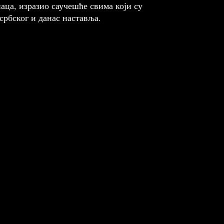
ца, изразио саучешће свима који су
србског и данас наставља.