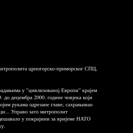
 митрополита црногорско-приморског СПЦ,
традањима у ”цивлизованој Европи” крајем
. до децембра 2000. године човjека који
војим рукама одрезане главе, сахрањивао
ци... Управо зато митрополит
 дешавало у покрајини за вријеме НАТО
ку.