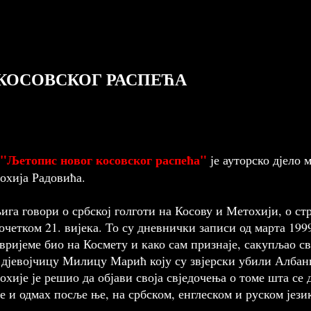
КОСОВСКОГ РАСПЕЋА
"Љетопис новог косовског распећа"
је ауторско дјело
хија Радовића.
ига говори о србској голготи на Косову и Метохији, о с
почетком 21. вијека. То су дневнички записи од марта 1999
о вријеме био на Космету и како сам признаје, сакупљао с
 дјевојчицу Милицу Марић коју су звјерски убили Албан
хије је решио да објави своја свједочења о томе шта се
је и одмах посље ње, на србском, енглеском и руском јези