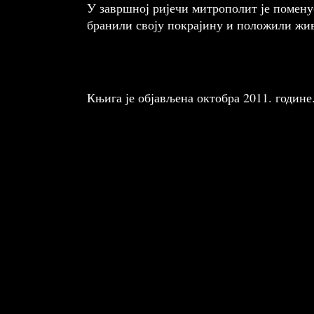
У завршној ријечи митрополит је помену
бранили своју покрајину и положили жив
Књига је објављена октобра 2011. године