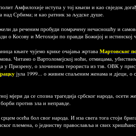
олит Амфилохије иступа у тој књизи и као свjедок дога
а над Србима; и као ратник за
људске
душе.
жели да реченим пробуди помрачену нечасношћу и самово
суди о Косову и Метохији по правди Божијој и истинској 
Мартовског п
аница књиге чујемо крике очајања жртава
амова. Читамо о Вартоломејској ноћи, отмицама, убиств
ца у Призрену, о злочинима терориста из тзв. ОВК у при
рацку
јула 1999... о живим спаљеним женама и дјеци, о с
ној мјери да се спозна трагедија србског народа, осети 
 борби против зла и неправде.
срцем осећа бол свог народа. И иза свега тога стоји бриг
нског племена, о једниству православља и свих хришћанс