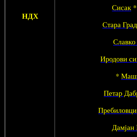
Сисак
НДХ
Стара Гра
Славко
Иродови си
*
Маш
Петар Даб
Пребиловци
Дамјан