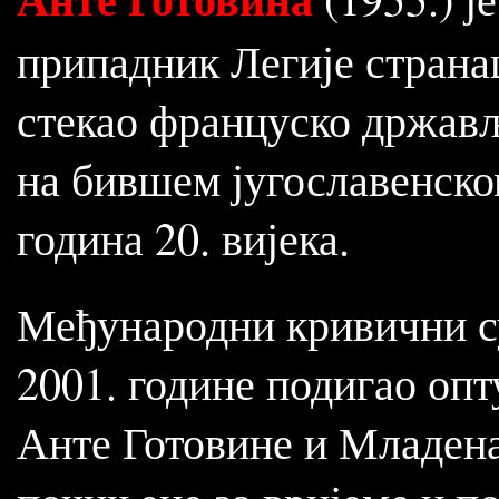
припадник Легије страна
стекао француско држављ
на бившем југославенско
година 20. вијека.
Међународни кривични су
2001. године подигао оп
Анте Готовине и Младена