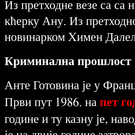
Из претходне везе са са
кћерку Ану. Из претходн
новинарком Xимен Далел 
Криминална прошлост
Анте Готовина је у Франц
пет го
Први пут 1986. на
године и ту казну је, нав
је на двије године затво