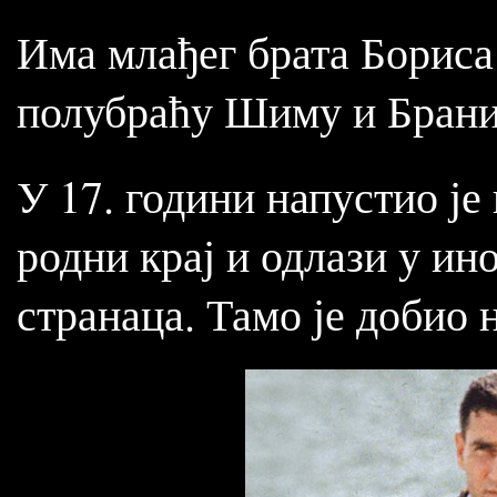
Има млађег брата Бориса
полубраћу Шиму и Браним
У 17. години напустио је
родни крај и одлази у ин
странаца. Тамо је добио 