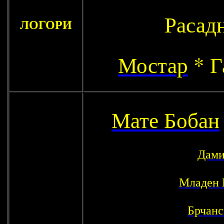
Расад
ЛОГОРИ
Мостар
* Г
Мате Бобан
Дами
Младен 
Брчанс