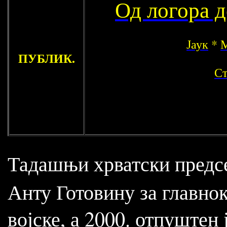
Од логора д
Јаук
*
М
ПУБЛИК.
Ст
Тадашњи хрватски пред
Анту Готовину за главно
војске, а 2000. отпуштен