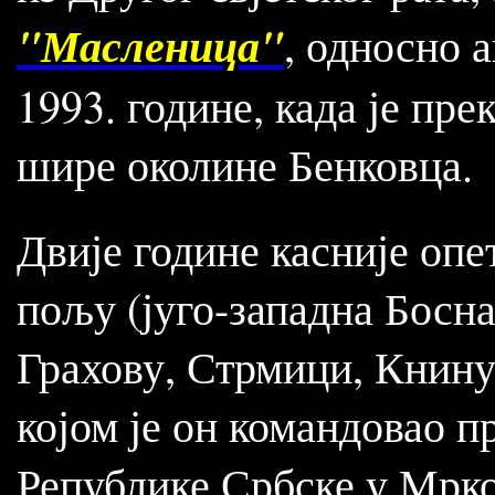
"Масленица"
, односно а
1993. године, када је пре
шире околине Бенковца.
Двије године касније опе
пољу (југо-западна Босна
Грахову, Стрмици, Книну
којом је он командовао п
Републике Србске у Мрко