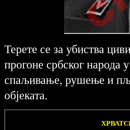
Терете се за убиства цив
прогоне србског народа у
спаљивање, рушење и пљ
објеката.
ХРВАТС