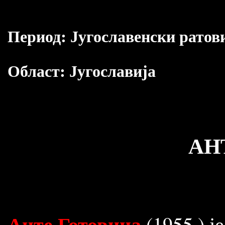
Период:
Југославенски ратов
Област:
Југославија
АН
Анте Готовина
(1955.) 