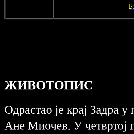
Б
ЖИВОТОПИС
Одрастао је крај Задра 
Ане Миочев. У четвртој г