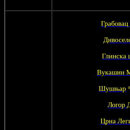
Грабовац
Дивосел
Глинска 
Вукашин 
Шушњар
Логор 
Црна Лег