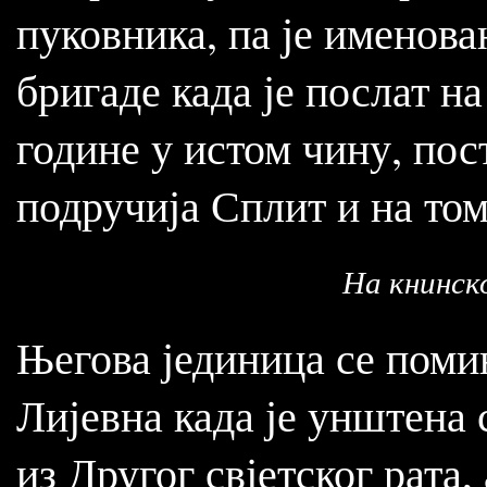
пуковника, па је именова
бригаде када је послат н
године у истом чину, пос
подручија Сплит и на том
На книнск
Његова јединица се поми
Лијевна када је унштена
из Другог свјетског рата,