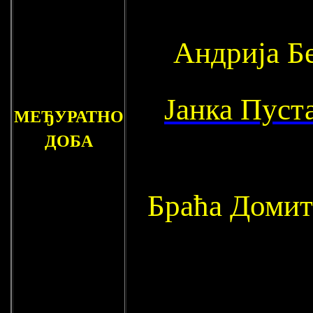
Андрија Б
Јанка Пуст
МЕЂУРАТНО
ДОБА
Браћа Домит