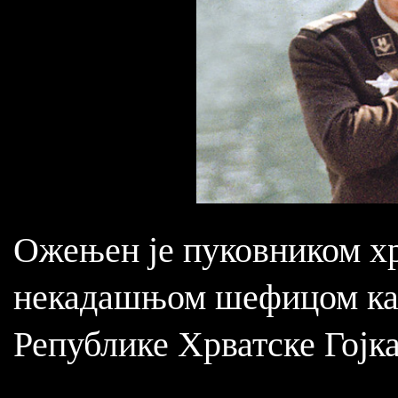
Ожењен је пуковником хр
некадашњом шефицом каб
Републике Хрватске Гојк