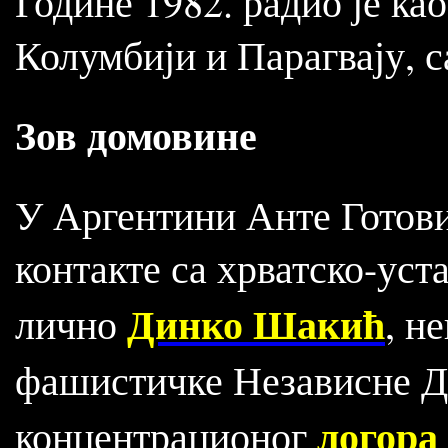
Године 1982. радио је ка
Колумбији и Парагвају, 
Зов домовине
У Аргентини Анте Готови
контакте са хрватско-уст
Динко Шакић
лично
, н
фашистичке Независне Д
логора
концентрационог