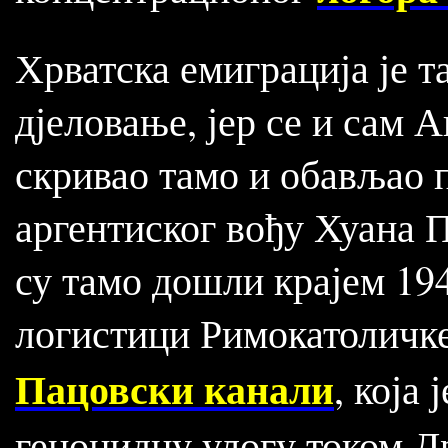
Хрватска емиграција је т
дјеловање, јер се и сам 
скривао тамо и обављао 
аргентиског вођу Хуана 
су тамо дошли крајем 19
логистици Римокатоличке
Пацовски канали
, која
геноцидну улогу током Др