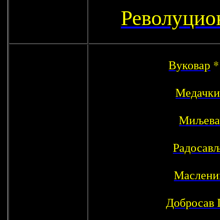
Револуцио
Вуковар
Медачки
Миљева
Радосав
Маслени
Добросав 