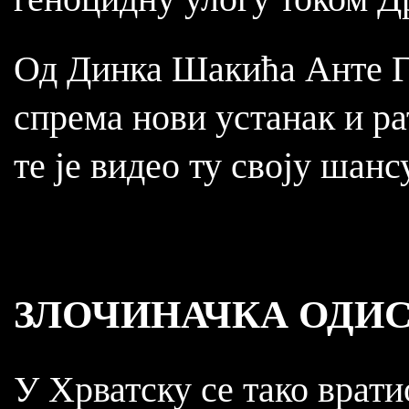
Од Динка Шакића Анте Го
спрема нови устанак и р
те је видео ту своју шанс
ЗЛОЧИНАЧКА ОДИС
У Хрватску се тако врати