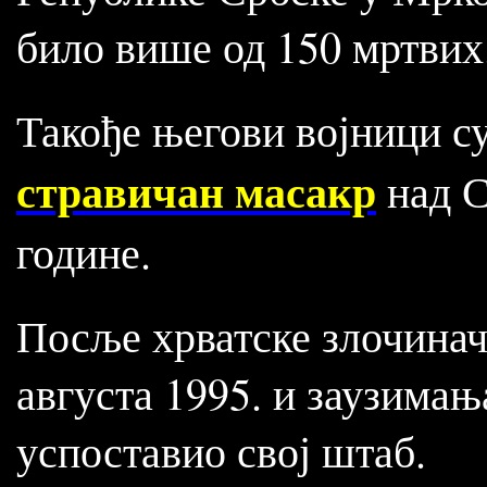
било више од 150 мртвих
Такође његови војници су
стравичан масакр
над С
године.
Посље хрватске злочиначк
августа 1995. и заузимањ
успоставио свој штаб.