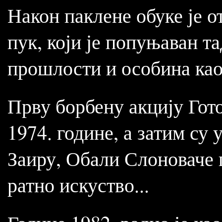
Након паклене обуке је 
пук, који је попуњаван т
прошлости и особина као
Прву борбену акцију Гото
1974. године, а затим су
Заиру, Обали Слоноваче г
ратно искуство...