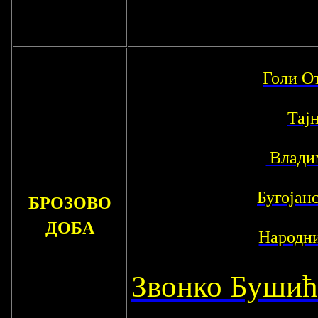
Голи О
Тај
Влади
Бугојан
БРОЗОВО
ДОБА
Народн
Звонко Буши