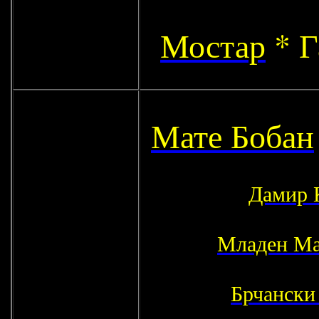
Мостар
* Г
Мате Бобан
Дамир 
Младен Ма
Брчански