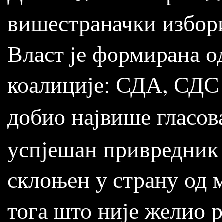
вишестраначки избори
Власт је формирана о
коалиције: СДА, СДС 
добио највише гласов
успјешан привредник 
склоњен у страну од 
тога што није желио р