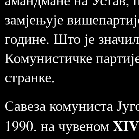
замјењује вишепартиј
године. Што је значил
Комунистичке партије,
странке.
Савеза комуниста Југо
XIV
1990. на чувеном