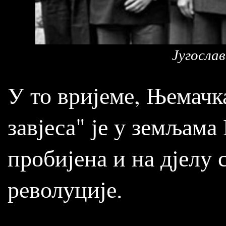
Југосла
У то вријеме, Њемачка
завјеса" је у земљама
пробијена и на дјелу 
револуције.