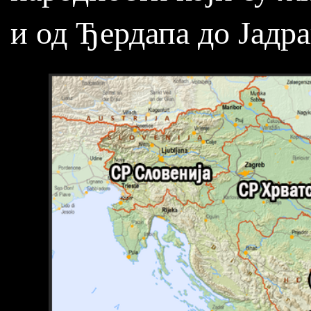
и од Ђердапа до Јадра