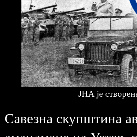
ЈНА је створен
Савезна скупштина ав
амандмане на Устав, п