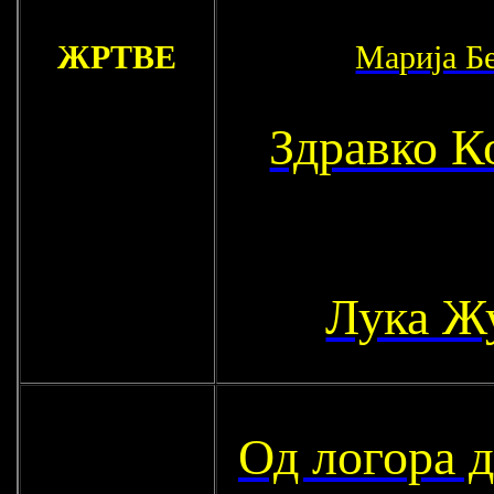
ЖРТВЕ
Марија Б
Здравко К
Лука Ж
Од логора д