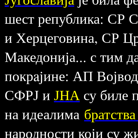
шест република: СР С
и Херцеговина, СР Цр
Македонија... с тим д
покрaјине: АП Војво
СФРЈ и
ЈНА
су биле 
на идеалима
братства
народности који су ж