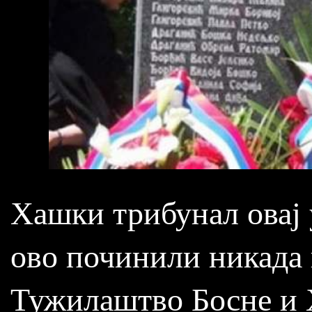
Хашки трибунал овај 
ово починили никада 
Тужилаштво Босне и 