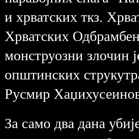
и хрватских ткз. Хрва
Хрватских Одбрамбен
монструозни злочин ј
општинских струкутра
Русмир Хаџихусеинов
За само два дана убиј