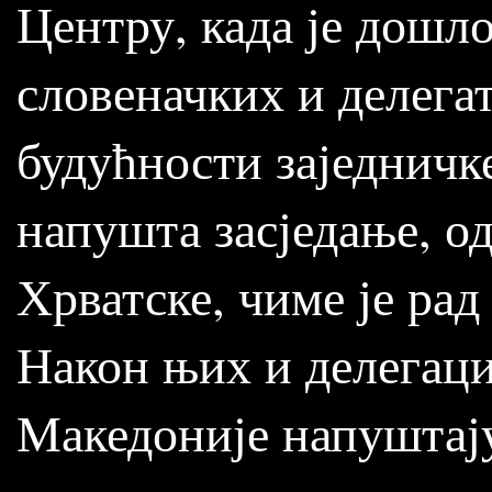
Центру, када је дошл
словеначких и делега
будућности заједничк
напушта засједање, о
Хрватске, чиме је рад
Након њих и делегаци
Македоније напуштају 