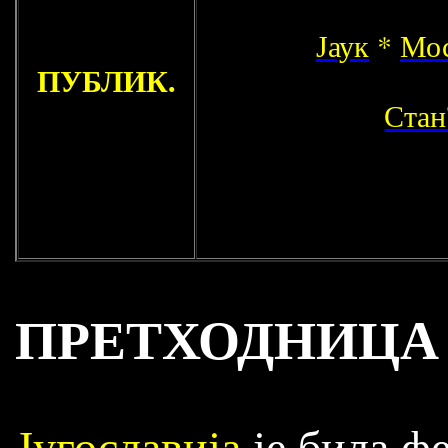
Јаук
*
Мос
ПУБЛИК.
Стан
ПРЕТХОДНИЦА
Југославија
је била ф