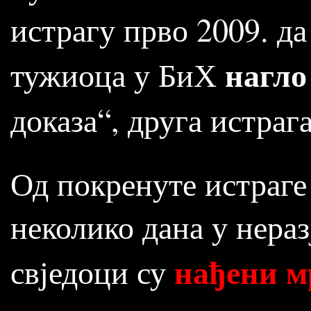
истрагу прво 2009. д
нагло
тужиоца у БиХ
доказа“, друга истрага
Од покренуте истраге
неколико дана у нер
нађени м
свједоци су