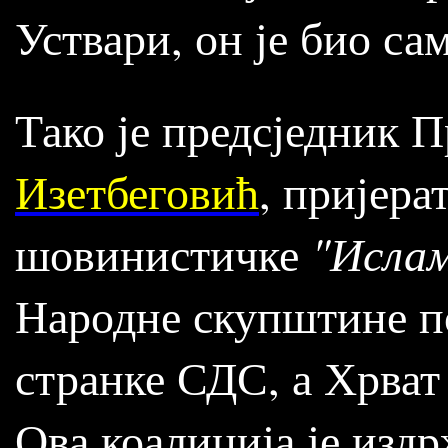
Уствари, он је био с
Тако је предсједник 
Изетбеговић
, пријера
шовинистичке
"Ислам
Народне скупштине п
странке СДС, а Хрват
Ова коалиција је изд