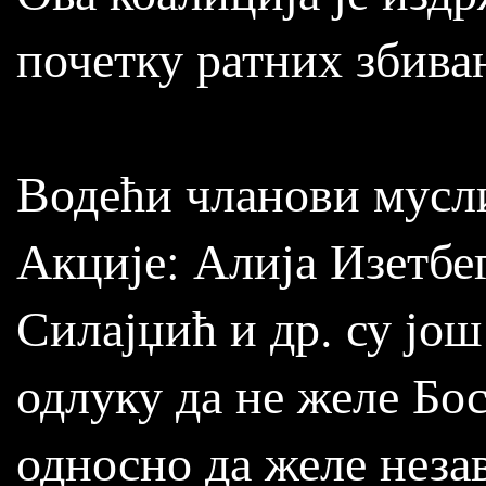
почетку ратних збива
Водећи чланови мусл
Акције: Алија Изетбе
Силајџић и др. су јо
одлуку да не желе Бо
односно да желе неза