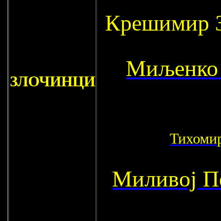
Крешимир 
Миљенко
ЗЛОЧИНЦИ
Тихоми
Миливој П