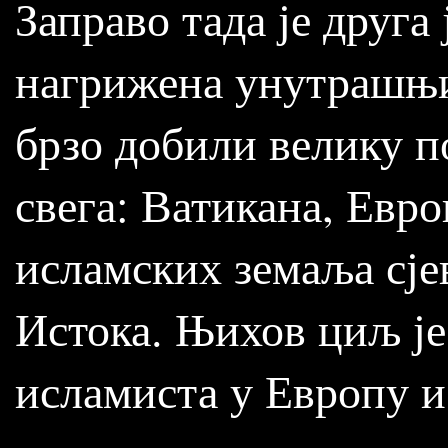
Заправо тада је друг
нагрижена унутрашњи
брзо добили велику п
свега: Ватикана, Евр
исламских земаља сје
Истока. Њихов циљ ј
исламиста у Европу 