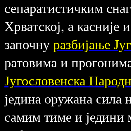
сепаратистичким снаг
Хрватској, а касније 
започну
разбијање Ју
ратовима и прогонима
Југословенска Народ
једина оружана сила н
самим тиме и једини 