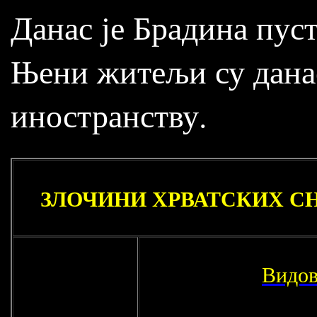
Данас је Брадина пус
Њени житељи су данас
иностранству.
ЗЛОЧИНИ ХРВАТСКИХ СНА
Видов