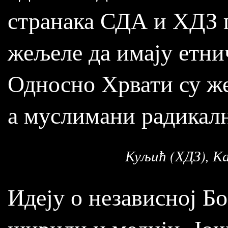
странака СДА и ХДЗ п
жељеле да имају етни
Односно Хрвати су же
а муслимани радикалн
Куљић (ХДЗ), К
Идеју о независној Б
ширили и медији. Још