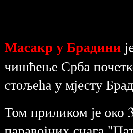
Масакр у Брадини
ј
чишћење Срба почетко
стољећа у мјесту Бра
Том приликом је око 
паравојних снага "Пат