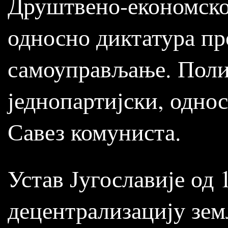
Друштвено-економско 
односно диктатура пр
самоуправљање. Поли
једнопартијски, однос
Савез комуниста.
Устав Југославије од 
децентрализацију земљ