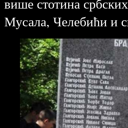
више стотина србских
Мусала, Челебићи и с