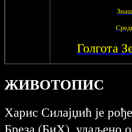
Знаш
Сред
Голгота З
ЖИВОТОПИС
Харис Силајџић је рође
Бреза (БиХ), удаљено о