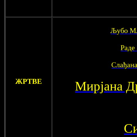
Љубо М
Раде
Слађана
ЖРТВЕ
Мирјана Д
С