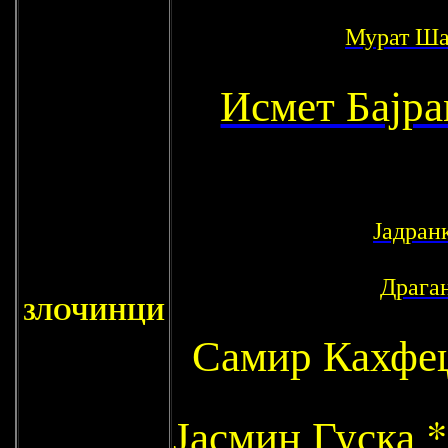
Мурат Ша
Исмет Бајр
Јадран
Драга
ЗЛОЧИНЦИ
Самир Кахфе
Јасмин Гуска
*