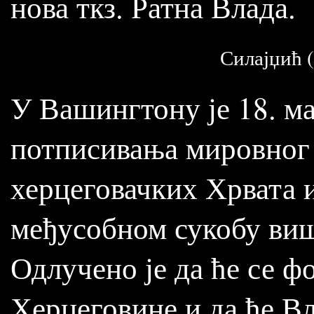
нова ткз. Ратна Влада.
Силајџић (
У Вашингтону је 18. м
потписивања мировног 
херцеговачких Хрвата 
међусобном сукобу више
Одлучено је да ће се 
Херцеговине и да ће В