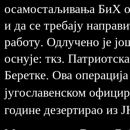
осамостаљивања БиХ од
и да се требају направ
работу. Одлучено је јо
оснује: ткз. Патриотска
Беретке. Ова операција
југославенском офици
године дезертирао из Ј