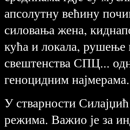
апсолутну већину почи
силовања жена, киднап
кућа и локала, рушење
свештенства СПЦ... од
геноцидним најмерама.
У стварности Силајџић 
режима. Важио је за ин