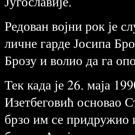
Југославије.
Редован војни рок је с
личне гарде Јосипа Бро
Брозу и волио да га оп
Тек када је 26. маја 19
Изетбеговић основао С
брзо им се придружио 