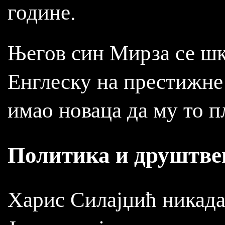
године.
Његов син Мирза се шко
Енглеску на престижне
имао новаца да му то п
Политика и друштве
Харис Силајџић никада