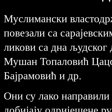
Муслимански властодрж
повезали са сарајевск
ликови са дна људског 
Мушан Топаловић Цацо
Бајрамовић и др.
Они су лако направили
добијају одријешене ру