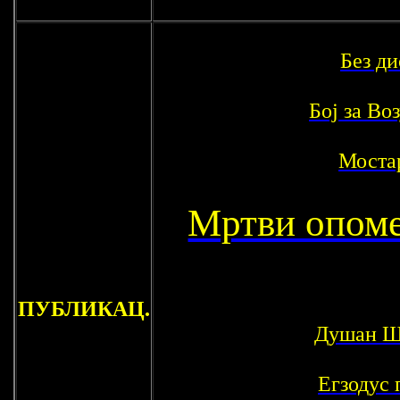
Без ди
Бој за Во
Моста
Мртви опом
ПУБЛИКАЦ.
Душан Ш
Егзодус 