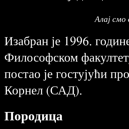
Алај смо 
Изабран је 1996. годин
Философском факултету 
постао је гостујући п
Корнел (САД).
Породица