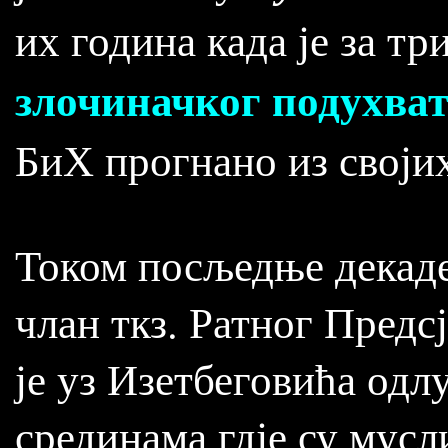
их година када је за т
злочиначког подухва
БиХ прогнано из своји
Током посљедње декаде
члан ткз. Ратног Предс
је уз Изетбеговића одл
срединама гдје су мус