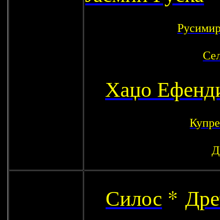
Русимир
Се
Хаџо Ефенд
Купр
Д
Силос
*
Дре