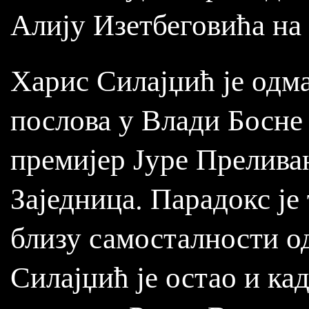
Алију Изетбеговића на 
Харис Силајџић је одм
послова у Влади Босне 
премијер Јуре Прелива
Заједница. Парадокс је
близу самосталности од
Силајџић је остао и ка