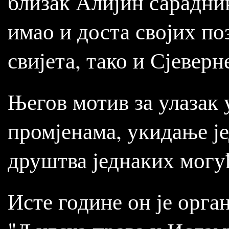
близак Алијин сарадник 
имао и доста својих по
свијета, тако и Сјевер
Његов мотив за улазак 
промјенама, укидање је
друштва једнаких могу
Исте године он је орга