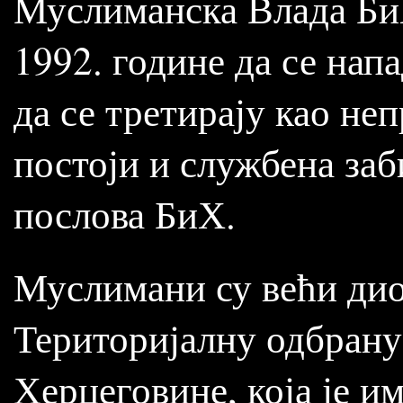
Муслиманска Влада БиХ
1992. године да се нап
да се третирају као не
постоји и службена з
послова БиХ.
Муслимани су већи дио
Територијалну одбрану 
Херцеговине, која је и