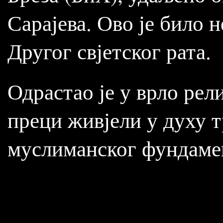
Сарајева. Ово је било 
Другог свјетског рата.
Одрастао је у врло рел
преци живјели у духу 
муслиманског фундаме