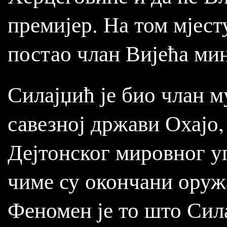
премијер. На том мјесту
постао члан Вијећа ми
Силајџић је био члан м
савезној држави Охајо,
Дејтонског мировног уг
чиме су окончани оруж
Феномен је то што Сил