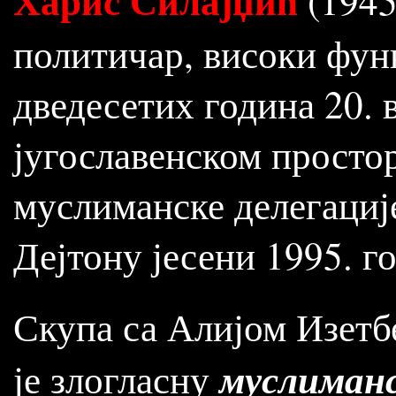
Харис Силајџић
(1945
политичар, високи фу
дведесетих година 20. в
југославенском простор
муслиманске делегациј
Дејтону јесени 1995. г
Скупа са Алијом Изетб
муслиманс
је злогласну