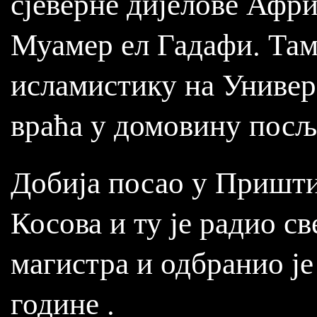
сјеверне дијелове Афри
Муамер ел Гадафи. Там
исламистику на Универз
враћа у домовину посљ
Добија посао у Пришти
Косова и ту је радио св
магистра и одбранио је
године .