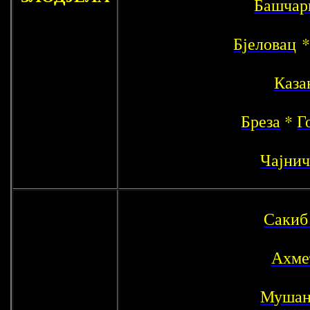
Башчар
Бјеловац
Каза
Бреза
*
Г
Чајнич
Сакиб
Ахме
Мушан