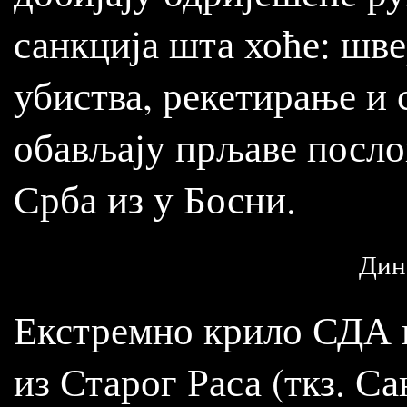
санкција шта хоће: шве
убиства, рекетирање и 
обављају прљаве послов
Срба из у Босни.
Дин
Екстремно крило СДА к
из Старог Раса (ткз. Са