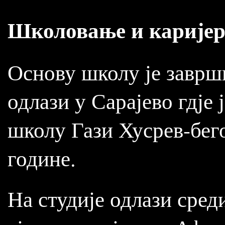
Школовање и карије
Основу школу је заврши
одлази у Сарајево гдје
школу Гази Хусрев-бего
године.
На студије одлази сред