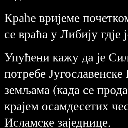
Краће вријеме почетко
се враћа у Либију гдје
Упућени кажу да је Сил
потребе Југославенске
земљама (када се прод
крајем осамдесетих чес
Исламске заједнице.