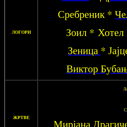
Сребреник *
Че
Зоил * Хотел
ЛОГОРИ
Зеница
* Јај
Виктор Буба
Љ
С
ЖРТВЕ
Мирјана Драгич