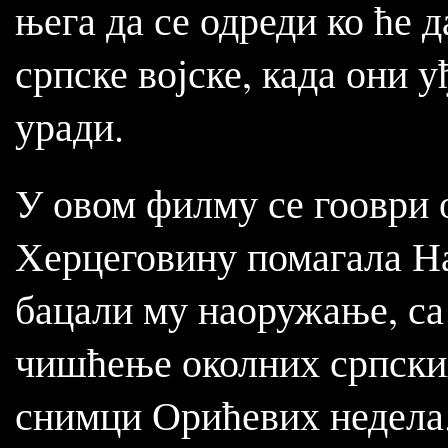
њега да се одреди ко ће 
српске војске, када они у
уради.
У овом филму се гооври о
Херцеговину помагала На
бацали му наоружање, са 
чишћење околних српских
снимци Орићевих недела