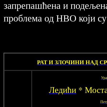
запрепашћена и подељена
проблема од НВО који с
РАТ И ЗЛОЧИНИ НАД СР
Ура
Ледићи
* Мост
Пет