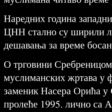
Наредних година западни
ЦНН стално су ширили ла
дешавања за време босанс
О трговини Сребреницом
муслиманских жртава у 
заменик Насера Орића у С
пролеће 1995. лично са А