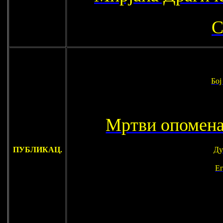
С
Бој
Мртви опомен
ПУБЛИКАЦ.
Ду
Ег