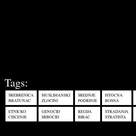
Tags:
SREBRENICA
MUSLIMANSKI
SREDNJE
ISTOCNA
BRATUNAC
ZLOCINI
PODRINJE
BOSNA
ETNICKO
GENOCID
REGIJA
STRADANJA
CISCENJE
SRBOCID
BIRAC
STRATISTA