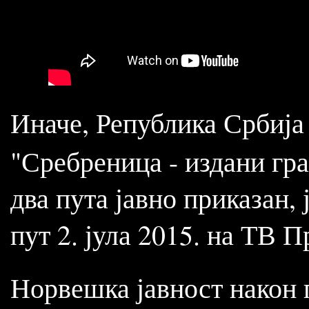
Иначе, Република Србиј
"Сребреница - издани гр
два пута јавно приказан, 
пут 2. јула 2015. на ТВ П
Норвешка јавност након 