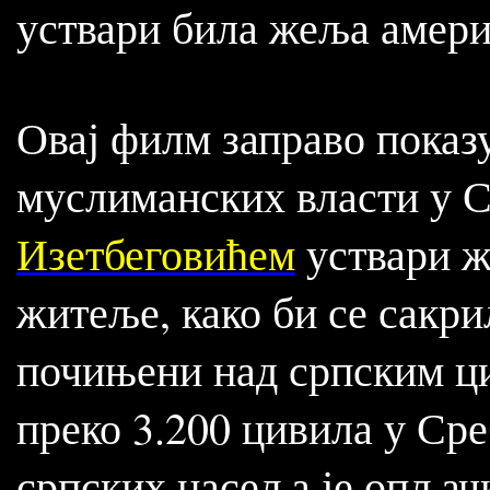
уствари била жеља амери
Овај филм заправо показу
муслиманских власти у С
Изетбеговићем
уствари ж
житеље, како би се сакри
почињени над српским ци
преко 3.200 цивила у Сре
српских насеља је опљач