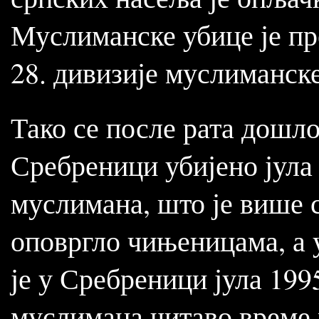
Муслиманске убице је п
28. дивизије муслиманск
Тако се после рата дошло
Сребреници убијено јула 
муслимана, што је више 
оповргло чињеницама, а 
је у Сребреници јула 199
муслимана читаво време 