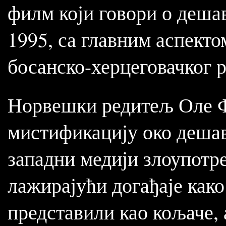
филм који говори о деша
1995, са главним аспект
босанско-херцеговачког р
Норвешки редитељ Оле Ф
мистификацију око дешав
западни медији злоупотр
лажирајући догађаје как
представили као кољаче, 