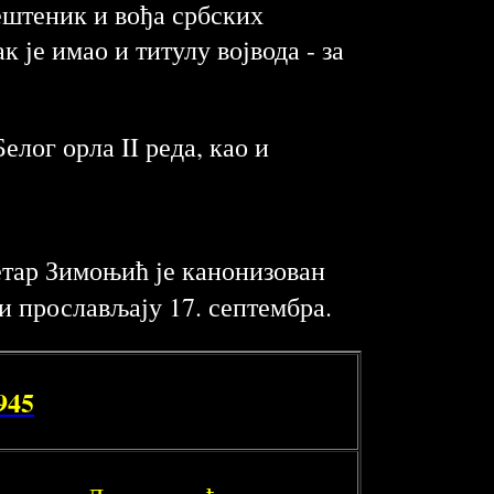
ештеник и вођа србских
 је имао и титулу војвода - за
елог орла II реда, као и
Петар Зимоњић је канонизован
и прослављају 17. септембра.
945