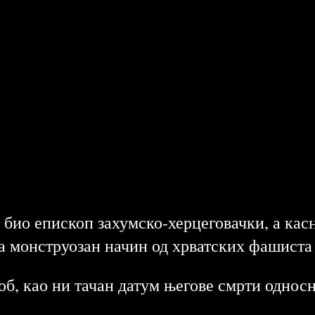
е био епископ захумско-херцеговачки, а кас
а монструозан начин од хрватских фашиста 
гроб, као ни тачан датум његове смрти одно