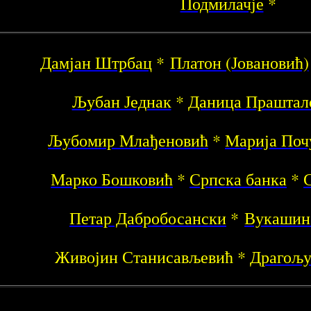
Подмилачје
*
Дамјан Штрбац
*
Платон (Јовановић)
Љубан Једнак
*
Даница Праштал
Љубомир Млађеновић
*
Марија Поч
Марко Бошковић
*
Српска банка
*
Петар Дабробосански
*
Вукашин
Живојин Станисављевић *
Драгољу