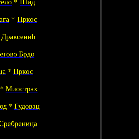
село
*
Шид
ага
*
Пркос
*
Драксенић
егово Брдо
ца
*
Пркос
*
Миострах
од
*
Гудовац
Сребреница