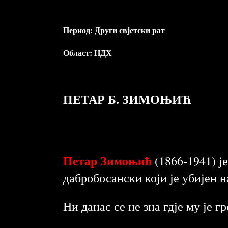
Период:
Други свјетски рат
Област:
НДХ
ПЕТАР Б. ЗИМОЊИЋ
Петар Зимоњић
(1866-1941) ј
дабробосански који је убијен н
Ни данас се не зна гдје му је 