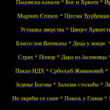
Пацовски канали
*
Бог и Хрвати
*
И
Magnum Crimen
*
Пјесма Ђурђевда
Усташка зверства
*
Цвијет Хрватст
Благослов Ватикана
*
Деца у жици
Страх
*
Понор
*
Дара из Јасеновца
Пакао НДХ
*
Србољуб Живановић
*
Једење Богова
* Залазак стољећа *
Л
Не окрећи се сине
*
Покољ у Глини
*