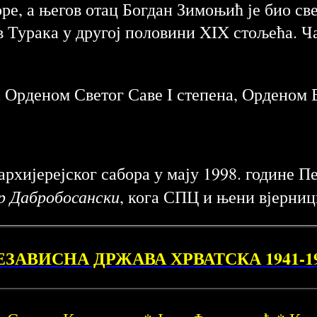
оре, а његов отац Богдан Зимоњић је био св
Турака у другој половини XIX стољећа. Чак
а Орденом Светог Саве
I степена, Орденом Б
архијерејског сабора у мају 1998. године 
 Дабробосански
, кога СПЦ и њени вјерниц
ЕЗАВИСНА ДРЖАВА ХРВАТСКА 1941-1