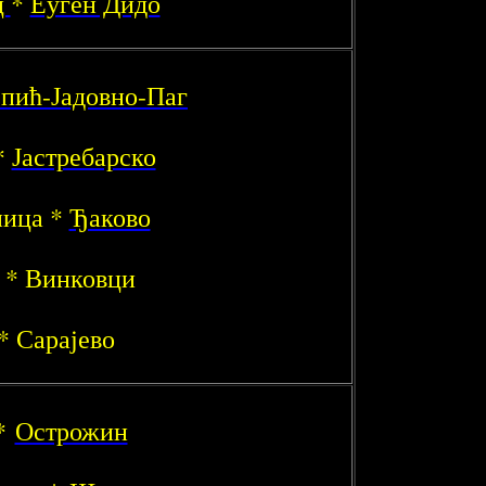
ц
*
Еуген Дидо
пић-Јадовно-Паг
*
Јастребарско
ница *
Ђаково
ј * Винковци
* Сарајево
*
Острожин