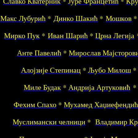
Славко Кватерник
*
Јуре Францетић
*
Кру
Макс Лубурић
*
Динко Шакић
*
Мошков
Мирко Пук
*
Иван Шарић
*
Црна Легија
Анте Павелић
*
Мирослав Мајсторов
Алојзије Степинац
*
Љубо Милош
Миле Будак
*
Андрија Артуковић
Фехим Спахо
*
Мухамед Хаџиефендић
Муслимански челници
*
Владимир Кр