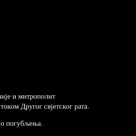
није и митрополит
током Другог свјетског рата.
сно погубљења.