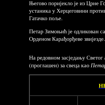
Његово поријекло је из Црне Г
устаника у Херцеговини против 
Гатачко поље.
Петар Зимоњић је одликован с
Орденом Карађорђеве звијезде.
На редовном засједању Светог 
Петар
(проглашен) за свеца као
Н