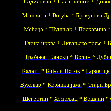
Садиловац
*
Паланчиште
*
Диво
Машвина
*
Возућа
*
Бракусова Др
Међеђа
*
Шушњар
*
Пискавица
Глина црква
*
Ливањско поље
*
Б
Грабовац Бански
*
Воћин
*
Дуби
Калати
*
Бијели Поток
*
Гаравице
Вуковар
*
Корићка јама
*
Стари Бр
Шегестин
*
Хомољац
*
Вршани
*