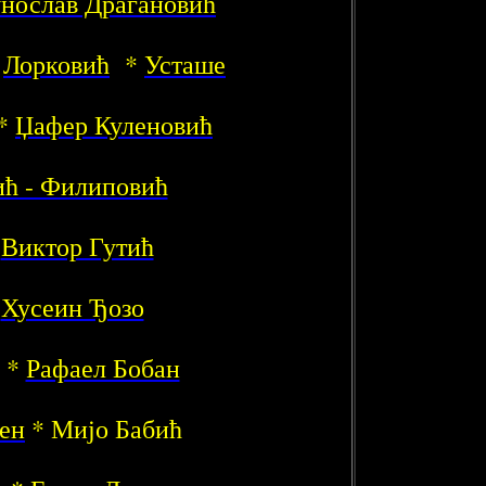
нослав Драгановић
*
Лорковић
*
Усташе
*
Џафер Куленовић
ић - Филиповић
*
Виктор Гутић
*
Хусеин Ђозо
*
Рафаел Бобан
ен
* Мијо Бабић