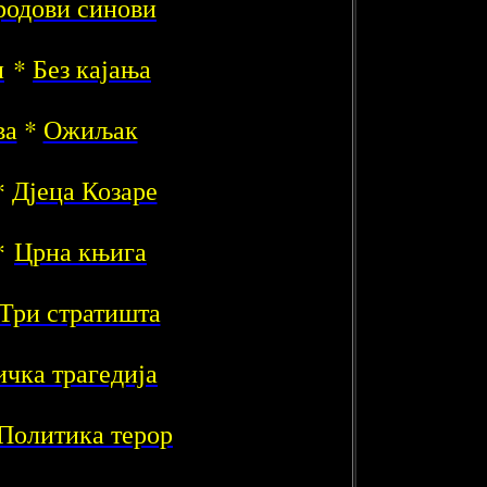
родови синови
н
*
Без кајања
ва
*
Ожиљак
*
Дјеца Козаре
*
Црна књига
Три стратишта
ичка трагедија
Политика терор