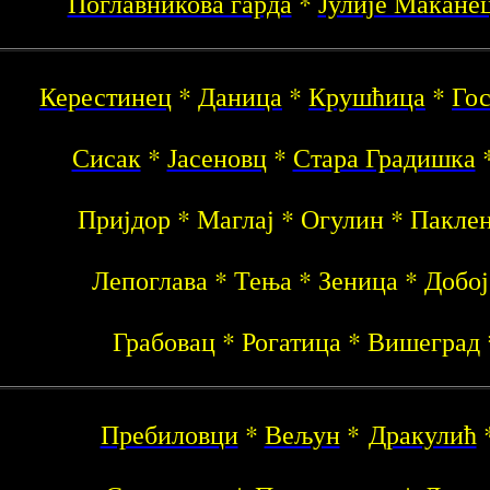
Поглавникова гарда
*
Јулије Макане
Керестинец
*
Даница
*
Крушћица
*
Гос
Сисак
*
Јасеновц
*
Стара Градишка
Пријдор * Маглај * Огулин * Пакле
Лепоглава * Тења * Зеница * Добо
Грабовац * Рогатица * Вишеград 
Пребиловци
*
Вељун
*
Дракулић