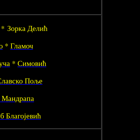
* Зорка Делић
о
*
Гламоч
уча
*
Симовић
Славско Поље
 Мандрапа
б Благојевић