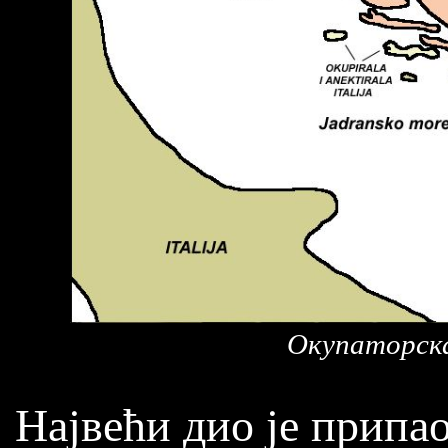
Окупаторска
Највећи дио је припа