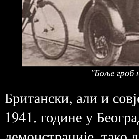
"Боље гроб 
Британски, али и совј
1941. године у Беогр
демонстрације, тако д