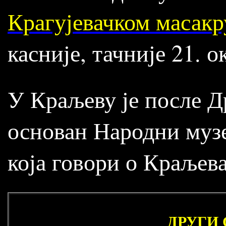
Крагујевачком масакр
касније, тачније 21. о
У Краљеву је после Др
основан Народни музеј
која говори о Краљева
ДРУГИ 