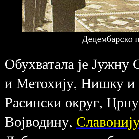
Децембарско 
Обухватала је Јужну 
и Метохију, Нишку и 
Расински округ, Црну
Војводину,
Славониј