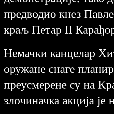
предводио кнез Павле
краљ Петар II Карађо
Немачки канцелар Хит
оружане снаге планира
преусмерене су на Кр
злочиначка акција је 