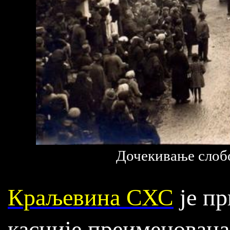
Дочекивање слобо
Краљевина СХС
је пр
касније преименована