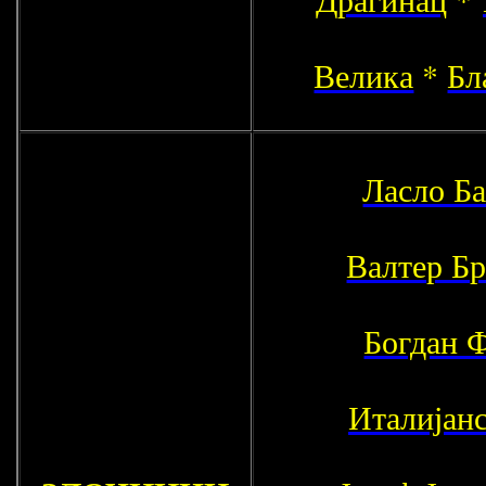
Велика
*
Бл
Ласло Б
Валтер Б
Богдан 
Италијанс