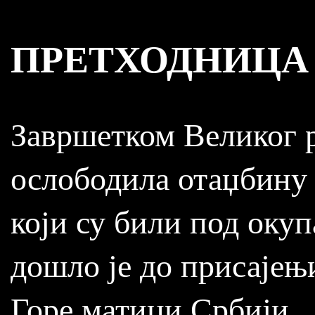
ПРЕТХОДНИЦА
Завршетком Великог 
ослободила отаџбину 
који су били под окуп
дошло је до присајењ
Горе матици Србији...