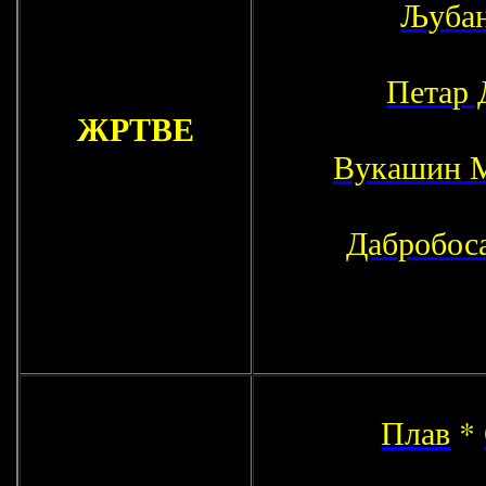
Љубан
Петар 
ЖРТВЕ
Вукашин 
Дабробос
Плав
*