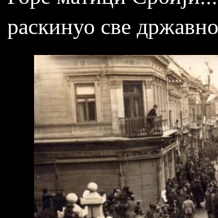
раскинуо све државно