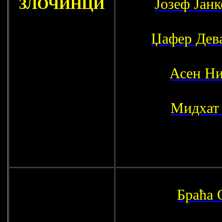
ЗЛОЧИНЦИ
Јозеф Јанк
Џафер Дев
Асен Н
Мидхат
Браћа 