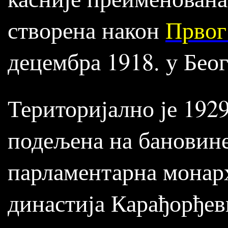
створена након
Првог
децембра 1918. у Беог
Територијално је 192
подељена на бановине,
парламентарна монарх
династија Карађорђев