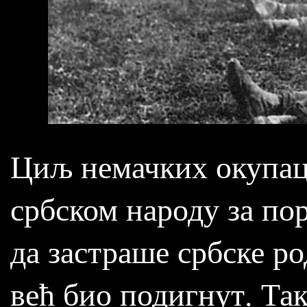
Циљ немачких окупаци
србском народу за пор
да застраше србске р
већ био подигнут. Так