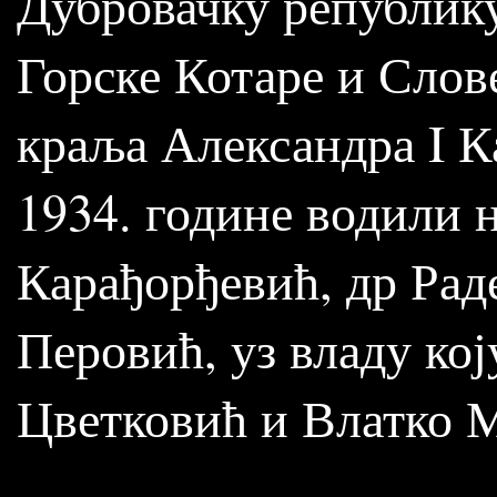
Дубровачку републик
Горске Котаре и Слов
краља Александра I К
1934. године водили 
Карађорђевић, др Рад
Перовић, уз владу ко
Цветковић и Влатко М