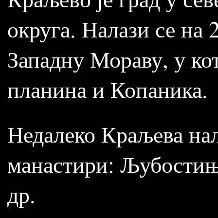
округа. Налази се на 
Западну Мораву, у к
планина и Копаника.
Недалеко Краљева нал
манастири: Љубостињ
др.