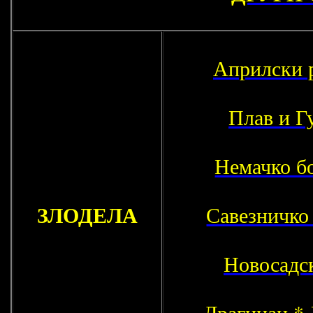
Априлски 
Плав и Г
Немачко б
ЗЛОДЕЛА
Савезничко
Новосадск
Драгинац
*