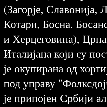
(Загорје, Славонија, 
Котари, Босна, Босан
и Херцеговина), Црна
Италијана који су по
је окупирана од хорти
под управу "Фолксдој
је припојен Србији а