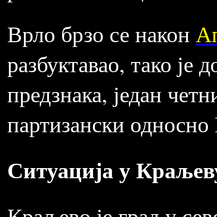
Врло брзо се након
Ап
разбуктавао, тако је 
предзнака, један чет
партизански односн
Ситуација у Краљев
Краљево је град у се