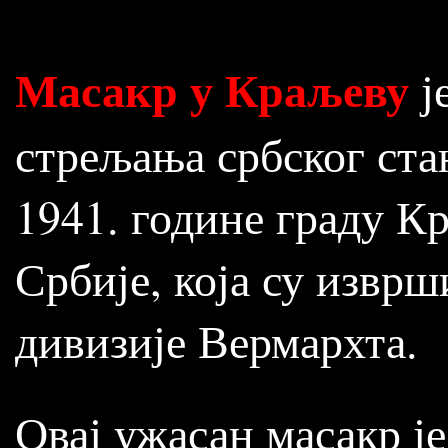
Масакр у Краљеву
ј
стрељања србског ст
1941. године граду К
Србије, која су изврш
дивизије Вермархта.
Овај ужасан масакр је