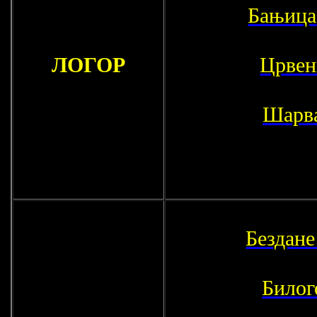
Бањица
ЛОГОР
Црвен
Шарв
Бездане
Билог