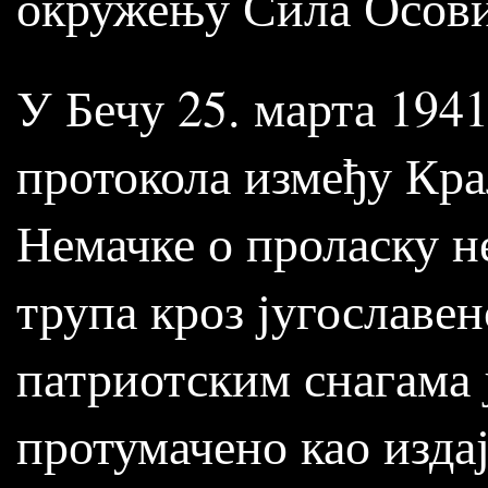
окружењу Сила Осови
У Бечу 25. марта 194
протокола између Кра
Немачке о проласку н
трупа кроз југославен
патриотским снагама 
протумачено као издаја