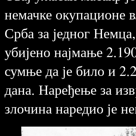
немачке окупационе в
Срба за једног Немца,
убијено најмање 2.190
сумње да је било и 2.
дана. Наређење за из
злочина наредио је н