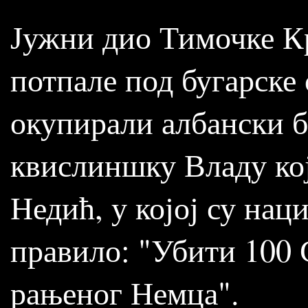
Јужни дио Тимочке Кр
потпале под бугарске
окупирали албански б
квислиншку Владу кој
Недић, у којој су на
правило: "Убити 100 
рањеног Немца".