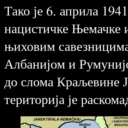
Тако је 6. априла 194
нацистичке Њемачке и
њиховим савезницима
Албанијом и Румунијом
до слома Краљевине Ју
територија је раскома