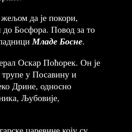
 жељом да је покори,
и до Босфора. Повод за то
ипадници
Младе Босне
.
нерал Оскар Поћорек. Он је
е трупе у Посавину и
еко Дрине, односно
рника, Љубовије,
арске царевине коју су