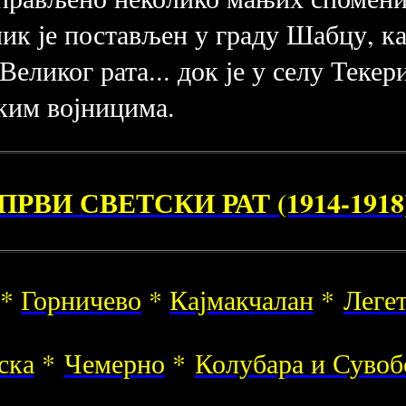
ник је постављен у граду Шабцу, ка
Великог рата... док је у селу Теке
ким војницима.
ПРВИ СВЕТСКИ РАТ (1914-1918
*
Горничево
*
Кајмакчалан
*
Леге
ска
*
Чемерно
*
Колубара и Сувоб