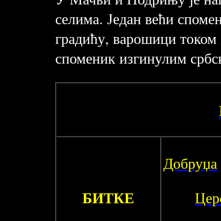
селима. Један већи споме
градићу, варошици током 
споменик изгинулим србс
Добруџа
БИТКЕ
Цер