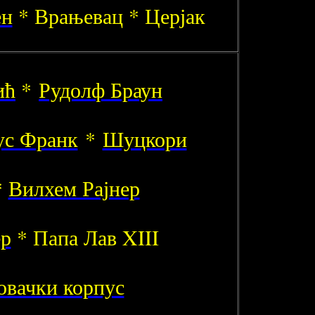
ен
* Врањевац * Церјак
ић
*
Рудолф Браун
ус Франк
*
Шуцкори
*
Вилхем Рајнер
ер
* Папа Лав XIII
овачки корпус