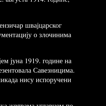
ензичар швајцарског
кументацију о злочинима
ем јуна 1919. године на
езентовала Савезницима.
никада нису испоручени
ка жртвама углавном по