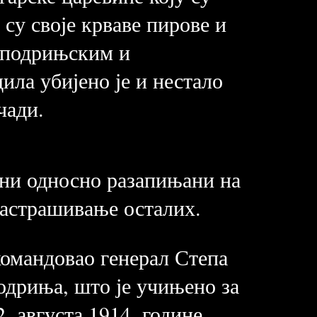
су своје крваве пирове и
 подрињским и
ила убијено је и нестало
чади.
ани односно разапињани на
застрашивање осталих.
командовао генерал Степа
одриња, што је учињено за
. августа 1914. године,