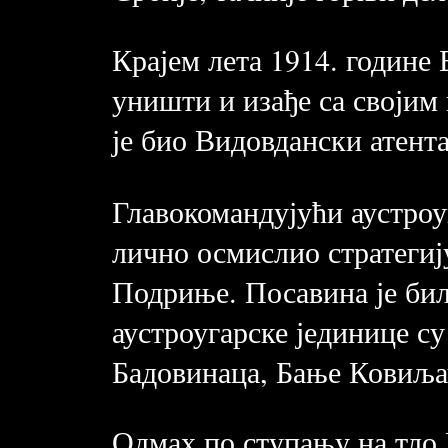
Крајем лета 1914. године 
уништи и изађе са својим 
је био Видовдански атент
Главокомандујући аустроуг
лично осмислио стратегију
Подриње. Посавина је бил
аустроугарске јединице су
Бадовинаца, Бање Ковиљач
Одмах по ступању на тло 