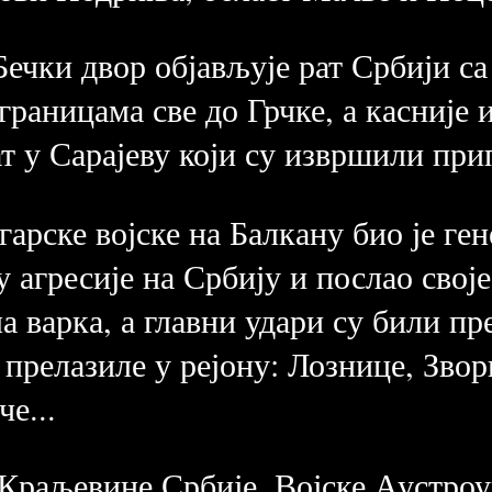
Бечки двор објављује рат Србији са
границама све до Грчке, а касније 
ат у Сарајеву који су извршили пр
арске војске на Балкану био је ге
 агресије на Србију и послао свој
а варка, а главни удари су били пр
 прелазиле у рејону: Лознице, Зво
е...
Краљевине Србије, Војске Аустроуг