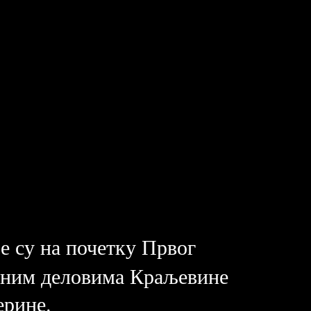
је су на почетку Првог
адним деловима Краљевине
ерине.