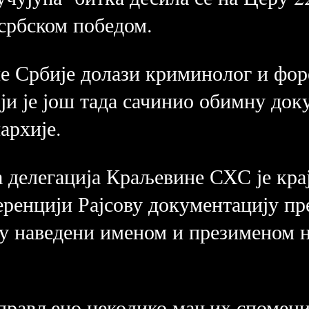
 србском победом.
е Србије долази криминолог и фор
оји је још тада сачинио обимну до
архије.
 делегација Краљевине СХС је крај
еренцији Рајсову документацију пр
су наведени именом и презименом 
прављено неколико мањих спомени