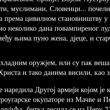
и, муслимани, Словенци... почели 
ра према цивилном становништву у
мо неколико дана повампиреног луд
међу њима пуно жена, дјеце, и стар
 хладним оружјем, или су пак веш
Христа и тако данима висили, као 
е наредила Другој армији којом је 
троугарске окупаторе из Мачве и П
учујућа битка десила се на Церу 22