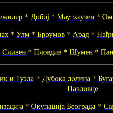
ежидер
*
Добој
*
Маутхаузен
* Ом
ах
*
Улм
*
Броумов
*
Арад
*
Нађи
Сливен
* Пловдив * Шумен * Пан
ик и Тузла
*
Дубока долина
*
Буг
Павловце
изација
*
Окупација Београда
*
Са