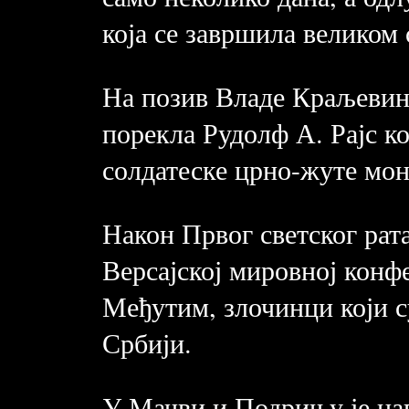
која се завршила великом
На позив Владе Краљевин
порекла Рудолф А. Рајс к
солдатеске црно-жуте мон
Након Првог светског рата
Версајској мировној конф
Међутим, злочинци који 
Србији.
У Мачви и Подрињу је на