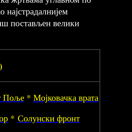
о најстрадалнијем
риш постављен велики
)
т Поље
*
Мојковачка врата
ор
*
Солунски фронт