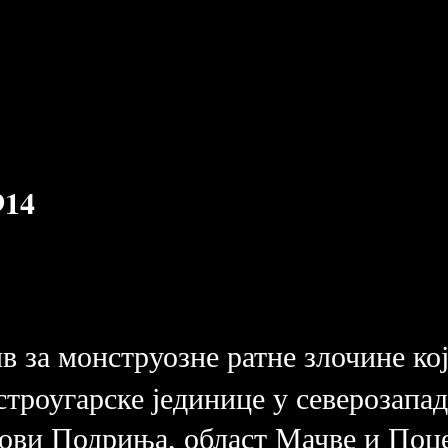
14
в за монструозне ратне злочине ко
устроугарске јединице у северозап
лови Подриња, област Мачве и Поц