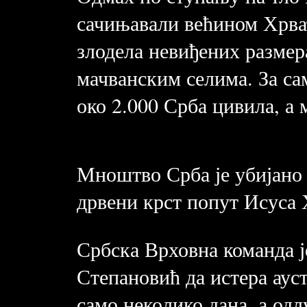
сачињавали већином Хрват
злодела невиђених разме
мачванским селима. За са
око 2.000 Срба цивила, а 
Мноштво Срба је убијано
дрвени крст попут Исуса 
Србска Врховна команда ј
Степановић да истера аус
само неколико дана, а одл