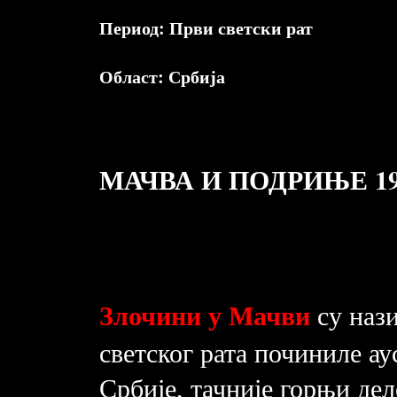
Период:
Први светски рат
Област:
Србија
МАЧВА И ПОДРИЊЕ 19
Злочини у Мачви
су нази
светског рата починиле а
Србије, тачније горњи де