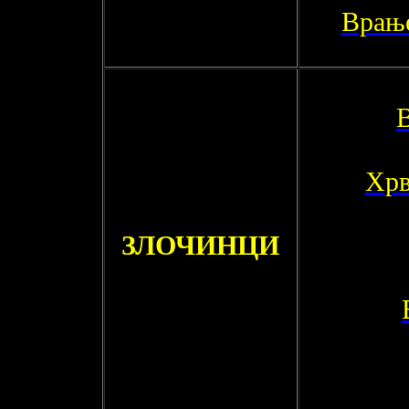
Врањ
В
Хрв
ЗЛОЧИНЦИ