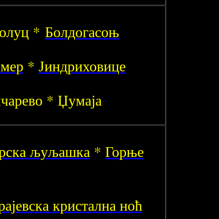
олуц *
Болдогасоњ
мер
*
Јиндриховице
чарево * Џумаја
арска љуљашка
*
Горње
рајевска кристална ноћ