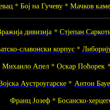
евац
* Бој на Гучеву *
Мачков кам
ражија дивизија
*
Стјепан Саркот
атско-славонски корпус
*
Либориј
Михаило Апел
*
Оскар Поћорек
Војска Аустроугарске
*
Антон Бау
Франц Јозеф
*
Босанско-херцег