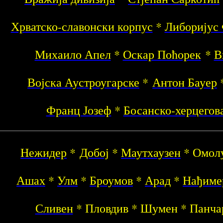
Хрватско-славонски корпус
*
Либоријус
Михаило Апел
*
Оскар Поћорек
*
В
Војска Аустроугарске
*
Антон Бауер
*
Франц Јозеф
*
Босанско-херцегов
Нежидер
*
Добој
*
Маутхаузен
* Омол
Ашах
*
Улм
*
Броумов
*
Арад
*
Нађиме
Сливен
* Пловдив * Шумен * Панча