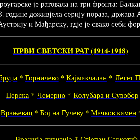
роугарске је ратовала на три фронта: Балк
8. године доживјела серију пораза, држава 
Аустрију и Мађарску, гдје је свако себи ф
ПРВИ СВЕТСКИ РАТ (1914-1918)
бруџа
*
Горничево
*
Кајмакчалан
*
Легет 
Церска
*
Чемерно
*
Колубара и Сувобор
Врањевац
* Бој на Гучеву *
Мачков камен
*
Вражија дивизија
*
Стјепан Саркотић