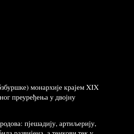
абзбуршке) монархије крајем XIX
ног преуређења у двојну
 родова: пјешадију, артиљерију,
ила развијена, а тенкови тек у