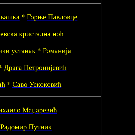
уљашка
*
Горње Павловце
евска кристална ноћ
чки устанак
*
Романија
*
Драга Петронијевић
ић
*
Саво Ускоковић
хаило Маџаревић
*
Радомир Путник