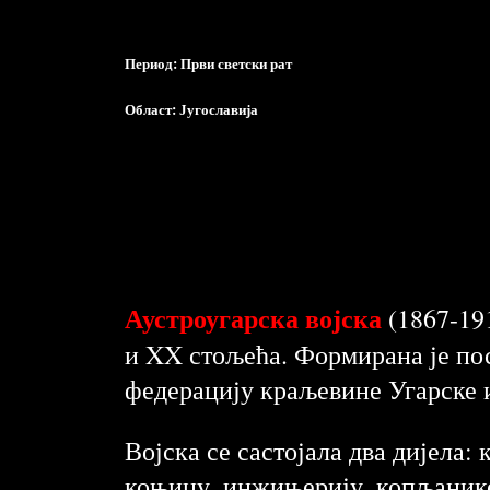
Период:
Први светски рат
Област:
Југославија
Аустроугарска војска
(1867-191
и XX стољећа. Формирана је пос
федерацију краљевине Угарске 
Војска се састојала два дијела:
коњицу, инжињерију, копљанике и