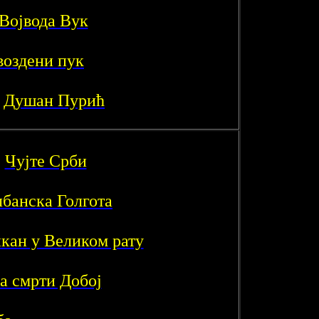
Војвода Вук
воздени пук
*
Душан Пурић
*
Чујте Срби
банска Голгота
кан у Великом рату
а смрти Добој