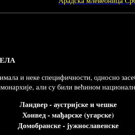
Арадска млевеоница Ср
ЕЛА
 имала и неке специфичности, односно засе
 монархије, али су били већином националн
Ландвер - аустријске и чешке
Хонвед - мађарске (угарске)
Домобранске - јужнославенске