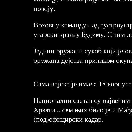
повоју.
Врховну команду над аустроугарс
угарски краљ у Будиму. С тим д
Једини оружани сукоб који је ов
оружана дејства приликом окупа
Сама војска је имала 18 корпуса
Национални састав су највећим
Хрвати... сем њих било је и М
(под)официрски кадар.