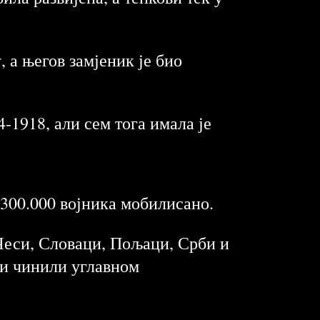
 а његов замјеник је био
4-1918, али сем тога имала је
3.300.000 војника мобилисано.
Чеси, Словаци, Пољаци, Срби и
ри чинили углавном