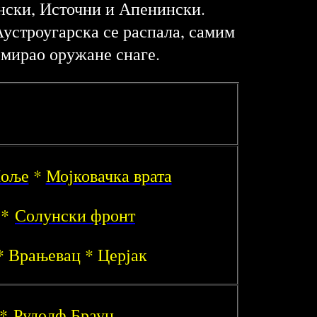
ански, Источни и Апенински.
Аустроугарска се распала, самим
ормирао оружане снаге.
Поље
*
Мојковачка врата
*
Солунски фронт
 Врањевац * Церјак
*
Рудолф Браун