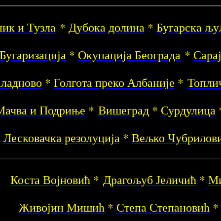
ник и Тузла
*
Дубока долина
*
Бугарска љ
Бугаризација
*
Окупација Београда
*
Сарај
ладново
*
Голгота преко Албаније
*
Топли
Мачва и Подриње
*
Вишеград
*
Сурдулица
Лесковачка резолуција
*
Вељко Чубрилов
Коста Војновић
*
Драгољуб Јеличић
*
Ми
Живојин Мишић
*
Степа Степановић