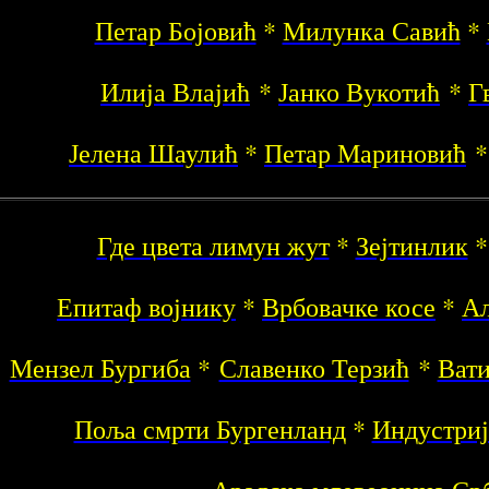
Петар Бојовић
*
Милунка Савић
*
Илија Влајић
*
Јанко Вукотић
*
Г
Јелена Шаулић
*
Петар Мариновић
Где цвета лимун жут
*
Зејтинлик
Епитаф војнику
*
Врбовачке косе
*
Ал
Мензел Бургиба
*
Славенко Терзић
*
Вати
Поља смрти Бургенланд
*
Индустриј