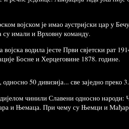
ком војском је имао аустријски цар у Бечу,
а су имали и Врховну команду.
а војска водила јесте Први свјетски рат 191
ције Босне и Херцеговине 1878. године.
, односно 50 дивизија... све заједно преко 
 дијелом чинили Славени односно народи: 
ађара и Њемаца. При чему су Њемци и Мађа