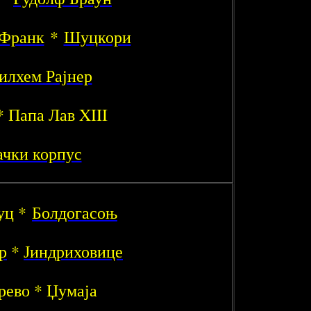
 Франк
*
Шуцкори
илхем Рајнер
 Папа Лав XIII
ачки корпус
уц *
Болдогасоњ
р
*
Јиндриховице
рево * Џумаја