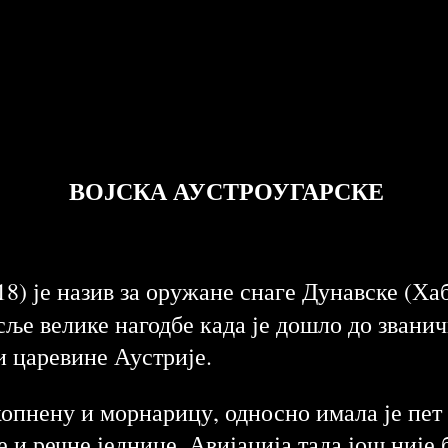
ВОЈСКА АУСТРОУГАРСКЕ
8) је назив за оружане снаге Дунавске (Х
ље велике нагодбе када је дошло до званич
и царевине Аустрије.
 копнену и морнарицу, односно имала је пет
 речне једнице. Авијација тада још није б