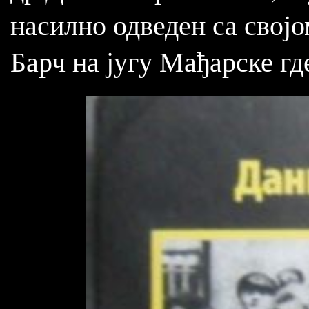
насилно одведен са својо
Барч на југу Мађарске гд