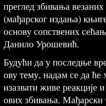
преглед збивања везаних 
(мађарског издања) књиге
основу сопствених сећањ
Данило Урошевић.
Будући да у последње вр
ову тему, надам се да ће
изазвати живе реакције 
ових збивања. Мађарски 