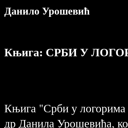
Данило Урошевић
Књига:
СРБИ У ЛОГО
Књига "Срби у логорима 
др Данила Урошевића, ко