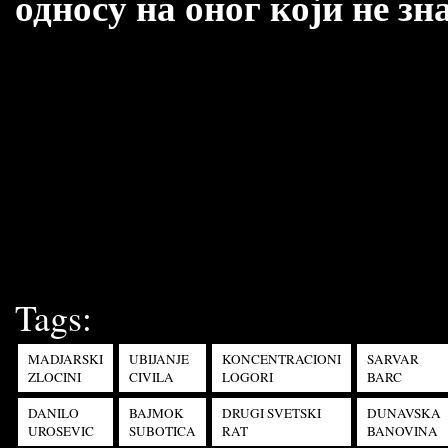
односу на оног који не зн
Tags:
MADJARSKI
UBIJANJE
KONCENTRACIONI
SARVAR
ZLOCINI
CIVILA
LOGORI
BARC
DANILO
BAJMOK
DRUGI SVETSKI
DUNAVSKA
UROSEVIC
SUBOTICA
RAT
BANOVINA