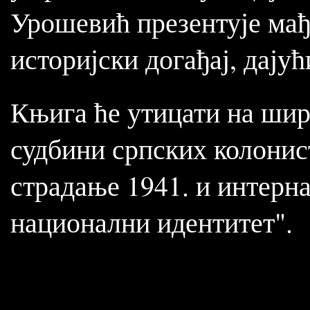
Урошевић презентује мађа
историјски догађај, дају
Књига ће утицати на шире
судбини српских колонист
страдање 1941. и интерн
национални идентитет".