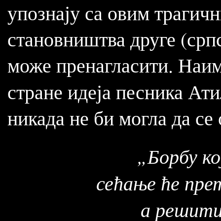
упознају са овим трагичн
становништва друге (српс
може пренагласити. Наим
стране идеја песника Ат
никада не би могла да се 
„Борбу ко
сећање ће пре
а решити 