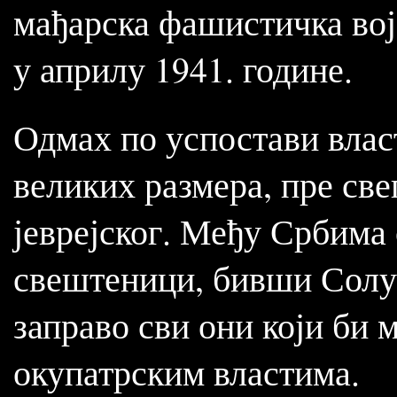
мађарска фашистичка вој
у априлу 1941. године.
Одмах по успостави влас
великих размера, пре све
јеврејског. Међу Србима
свештеници, бивши Солун
заправо сви они који би 
окупатрским властима.