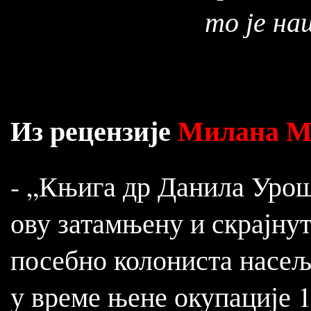
то је на
Из рецензије
Милана М
- „Књига др Данила Уроше
ову затамњену и скрајну
посебно колониста насеље
у време њене окупације 1