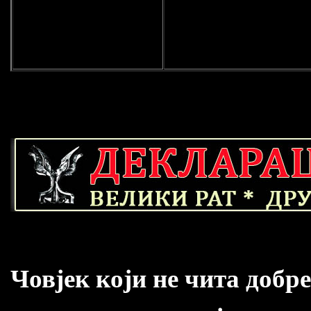
Човјек који не чита добр