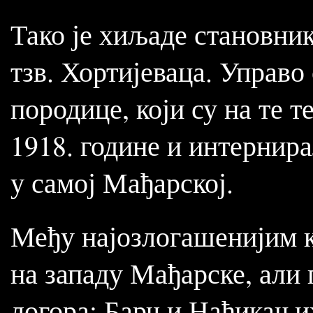
Тако је хиљаде становни
тзв. Хортијеваца. Управо
породице, који су на те 
1918. године и интернир
у самој Мађарској.
Међу најозлогашенијим к
на западу Мађарске, али 
логора: Барч и Нађикањ