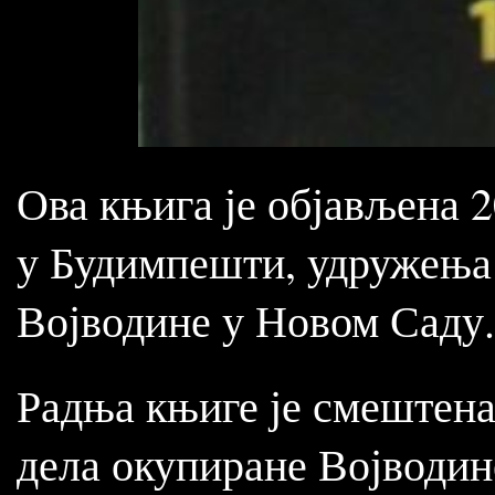
Ова књига је објављена 
у Будимпешти, удружења
Војводине у Новом Саду.
Радња књиге је смештена 
дела окупиране Војводине