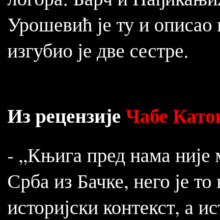
Урошевић је ту и описао 
изгубио је две сестре.
Из рецензије
Чабе Като
- „Књига пред нама није
Срба из Бачке, него је т
историјски контекст, а 