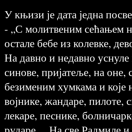
У књизи је дата једна посве
- „С молитвеним сећањем н
остале бебе из колевке, дев
На давно и недавно уснуле 
синове, пријатеље, на оне,
безименим хумкама и које н
војнике, жандаре, пилоте, 
лекаре, песнике, болничарк
рударе… На све Радмиле и