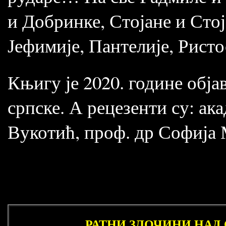
и Добринке, Стојане и Стој
Јефимије, Пантелије, Рист
Књигу је 2020. године обј
српске. А рецезенти су: а
Вукотић, проф. др Софија
РАТНИ ЗЛОЧИНИ НАД 