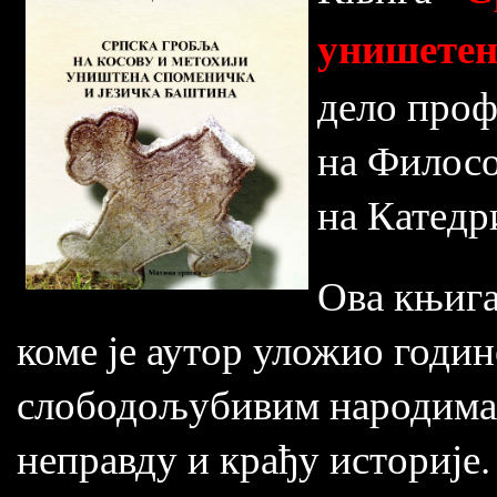
унишетен
дело проф
на Филосо
на Катедр
Ова књига
коме је аутор уложио годин
слободољубивим народима 
неправду и крађу историје.