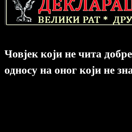
Човјек који не чита добр
односу на оног који не зн