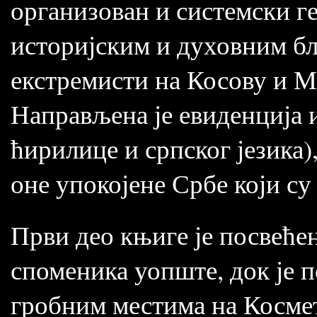
организован и системски 
историјским и духовним бл
екстремисти на Косову и Ме
Направљена је евиденција 
ћирилице и српског језика),
оне упокојене Србе који с
Први део књиге је посвеће
споменика уопште, док је 
гробним местима на Космет