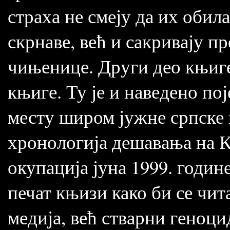
страха не смеју да их обил
скрнаве, већ и сакривају п
чињенице. Други део књиге
књиге. Ту је и наведено по
месту широм јужне српске п
хронологија дешавања на К
окупација јуна 1999. годин
печат књизи како би се чит
медија, већ стварни геноцид