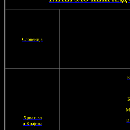
Словенија
Б
Б
М
Хрватска
И
и Крајина