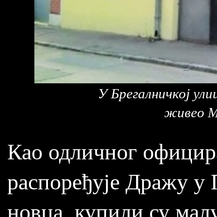
У Брегалничкој улиц
живео М
Као одличног официра
распоређује Дражу у 
новца, купили су мал