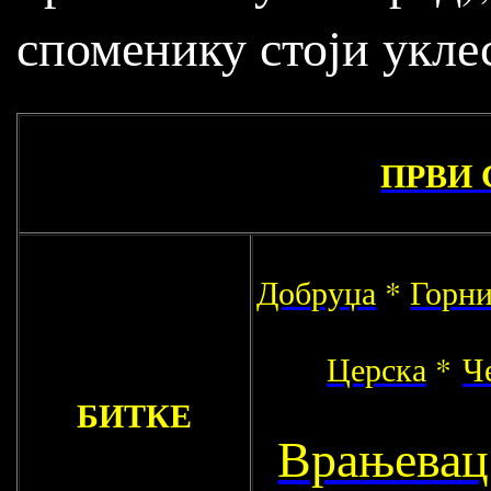
споменику стоји укле
ПРВИ С
Добруџа
*
Горн
Церска
*
Ч
БИТКЕ
Врањевац