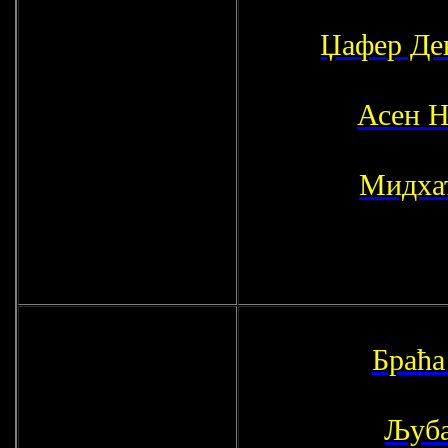
Џафер Де
Асен Н
Мидха
Браћа
Љуба