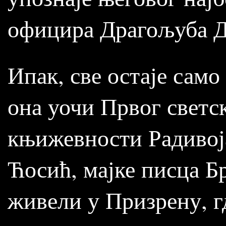
официра Драгољуба 
Ипак, све остаје само
она уочи Првог светск
књижевности Радивоја
Ћосић, мајке писца 
живели у Призрену, гд