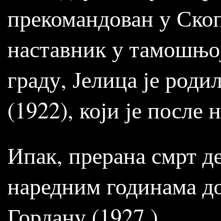
прекомандован у Скопљ
наставник у тамошњо
граду, Јелица је роди
(1922), који је после
Ипак, прерана смрт де
наредним годинама до
Гордану (1927.).