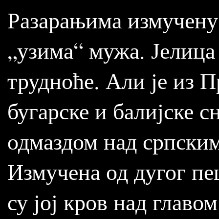
Разарањима измучену 
„узима“ мужа. Јелица 
трудноће. Али је из П
бугарске и балијске с
одмаздом над српски
Измучена од дугог пе
су јој кров над главо