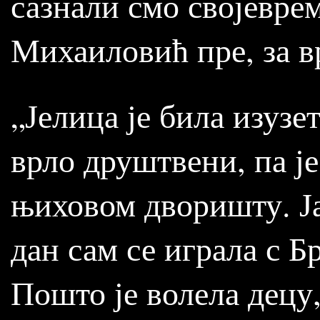
сазнали смо својевре
Михаиловић пре, за вр
„Јелица је била изузе
врло друштвени, па је
њиховом дворишту. Ја
дан сам се играла с 
Пошто је волела децу,