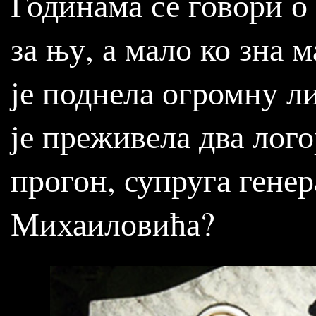
Годинама се говори о 
за њу, а мало ко зна м
је поднела огромну ли
је преживела два лог
прогон, супруга гене
Михаиловића?