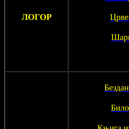
ЛОГОР
Црве
Шар
Бездан
Било
Књига и