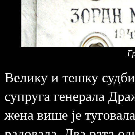
Г
Велику и тешку судби
супруга генерала Дра
жена више је туговала
радовала. Два рата одн