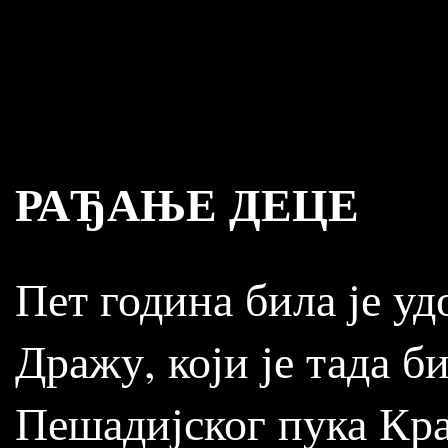
РАЂАЊЕ ДЕЦЕ
Пет година била је уд
Дражу, који је тада б
Пешадијског пука Кра