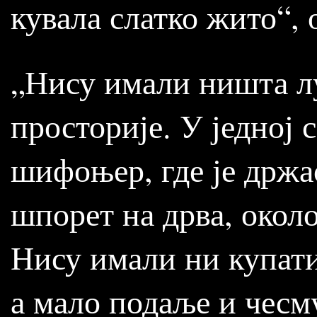
кувала слатко жито“, 
„Нису имали ништа лу
просторије. У једној
шифоњер, где је држао
шпорет на дрва, окол
Нису имали ни купати
а мало подаље и чесм