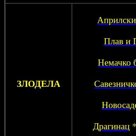
Априлски
Плав и 
Немачко 
ЗЛОДЕЛА
Савезничк
Новосадс
Драгинац