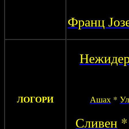
Франц Јоз
Нежиде
ЛОГОРИ
Ашах
*
У
Сливен
*