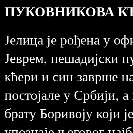
ПУКОВНИКОВА К
Јелица је рођена у о
Јеврем, пешадијски п
кћери и син заврше на
постојале у Србији, а
брату Боривоју који ј
упознаје његовог нај