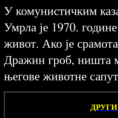
У комунистичким казам
Умрла је 1970. године
живот. Ако је срамота
Дражин гроб, ништа м
његове животне сапут
ДРУГИ 