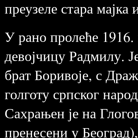
преузеле стара мајка 
У рано пролеће 1916. 
девојчицу Радмилу. Ј
брат Боривоје, с Дра
голготу српског народ
Сахрањен је на Глого
пренесени у Београд),