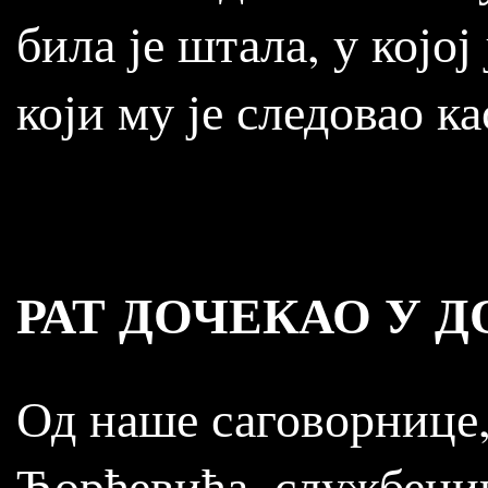
била је штала, у којо
који му је следовао к
РАТ ДОЧЕКАО У Д
Од наше саговорнице, 
Ђорђевића, службеник