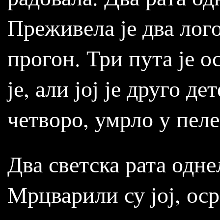
Преживела је два лог
прогон. Три пута је о
је, али јој је друго д
четворо, умрло у пел
Два светска рата однел
Мрцварили су јој, ос