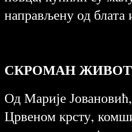
направљену од блата 
СКРОМАН ЖИВОТ
Од Марије Јовановић,
Црвеном крсту, комш