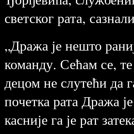
светског рата, сазнал
„Дража је нешто раниј
команду. Сећам се, те
децом не слутећи да г
почетка рата Дража је
касније га је рат зате