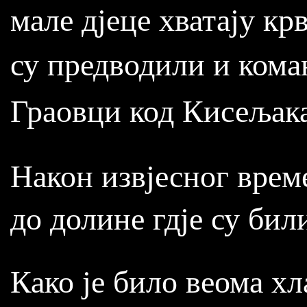
мале дјеце хватају кр
су предводили и ком
Граовци код Кисељак
Након извјесног врем
до долине гдје су бил
Како је било веома хл