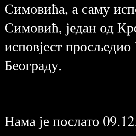
Симовића, а саму исп
Симовић, један од Кр
исповјест просљедио 
Београду.
Нама је послато 09.12