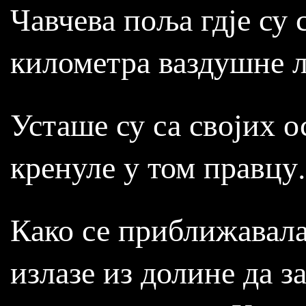
Чавчева поља гдје су 
километра ваздушне л
Усташе су са својих 
кренуле у том правцу.
Како се приближавала
излазе из долине да з