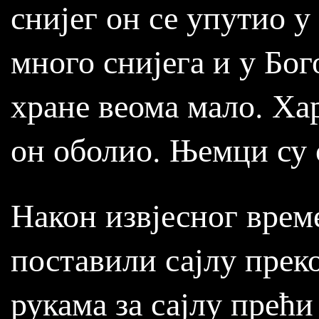
снијег он се упутио у
много снијега и у Бог
хране веома мало. Хар
он оболио. Њемци су 
Након извјесног врем
поставили сајлу прек
рукама за сајлу прећи