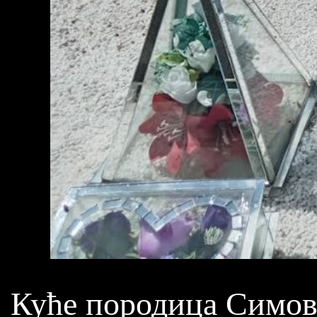
Куће породица Симов