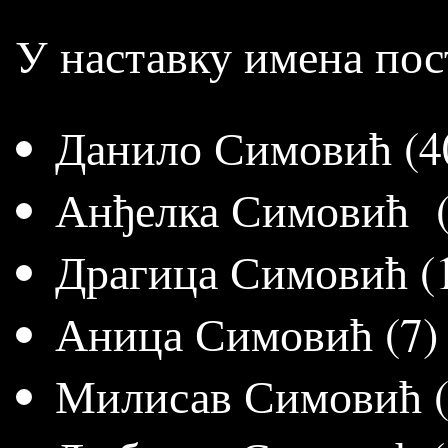
У наставку имена пос
Данило Симо
Анђелка С
Драгица Симовић (
Аница Симовић (7)
Милисав Симовић (