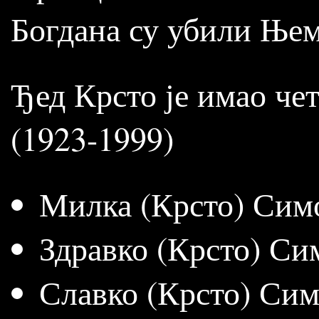
Богдана су убили Ње
Ђед Крсто је имао че
(1923-1999)
Милка (Крсто) Симо
Здравко (Крсто) Си
Славко (Крсто) Сим