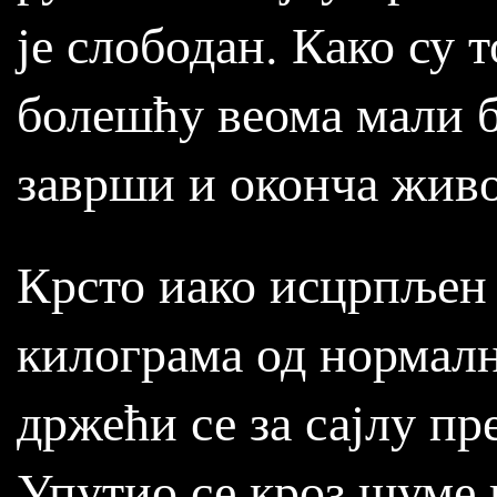
је слободан. Како су
болешћу веома мали бр
заврши и оконча живо
Крсто иако исцрпљен 
килограма од нормалн
држећи се за сајлу п
Упутио се кроз шуме 