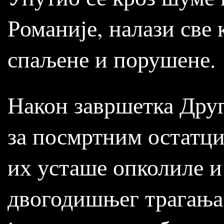
Романије, налази све
спаљене и порушене.
Након завршетка Друго
за посмртним остатци
их усташе опколиле и
двогодишњег трагања,