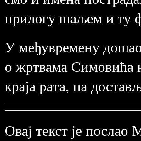
прилогу шаљем и ту 
У међувремену дошао
о жртвама Симовића н
краја рата, па доста
Овај текст је послао