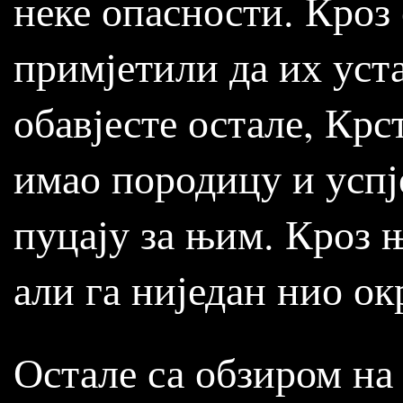
неке опасности. Кроз
примјетили да их уст
обавјесте остале, Крс
имао породицу и успј
пуцају за њим. Кроз 
али га ниједан нио ок
Остале са обзиром на 