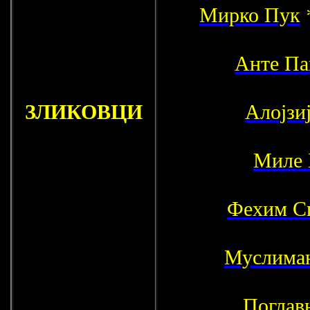
Мирко Пук
Анте Па
ЗЛИКОВЦИ
Алојзи
Миле 
Фехим С
Муслиман
Поглав