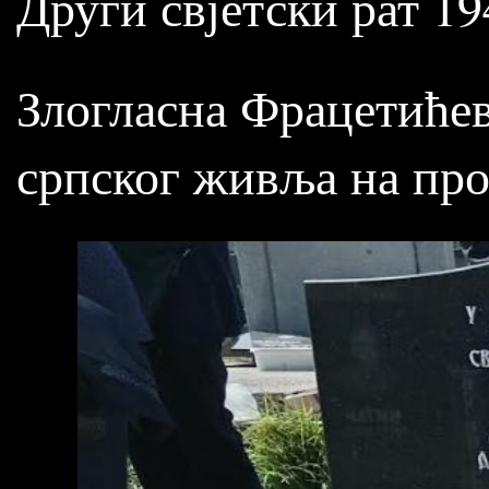
Други свјетски рат 19
Злогласна Фрацетићев
српског живља на про