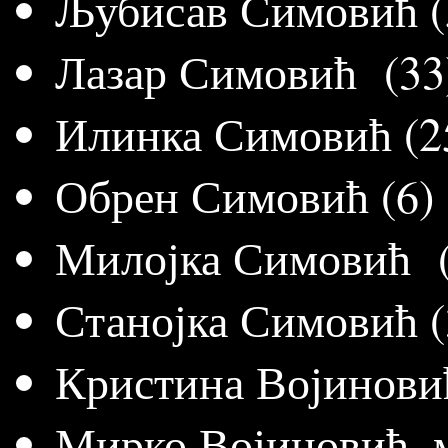
Љубисав Симовић (
Лазар Симо
Илинка Сим
Обрен Симовић (6)
Милојка Симовић (
Станојка Симовић (
Кристина Војиновић
Мирко Војиновић, 