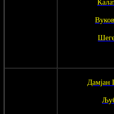
Кала
Вуков
Шеге
Дамјан
Љуб