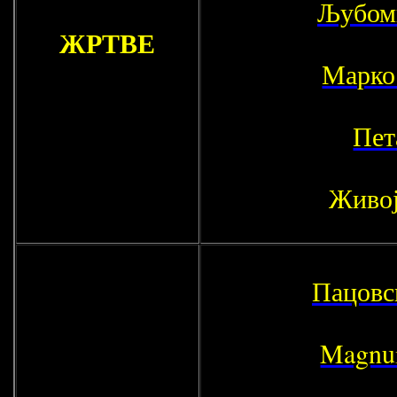
Љубом
ЖРТВЕ
Марко
Пет
Живој
Пацовс
Magnu