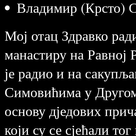
Владимир (Крсто) С
Мој отац Здравко ради
манастиру на Равној 
је радио и на сакупљ
Симовићима у Другом 
основу дједових прич
који су се сјећали то