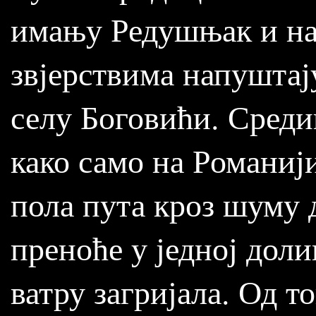
имању Редушњак и на
звјерствима напуштају
селу Боговићи. Среди
како само на Романији
пола пута кроз шуму 
преноће у једној доли
ватру загријала. Од т