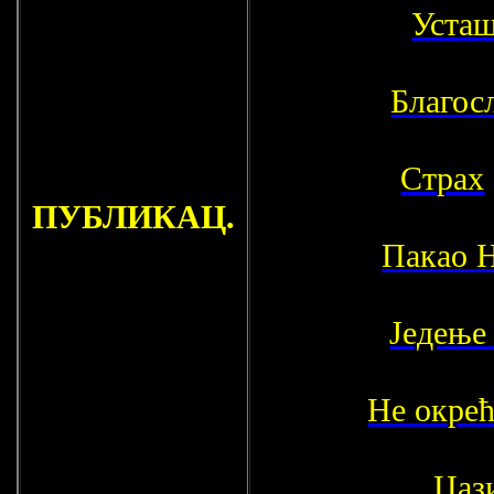
Усташ
Благос
Страх
ПУБЛИКАЦ.
Пакао 
Једење
Не окрећ
Цаз