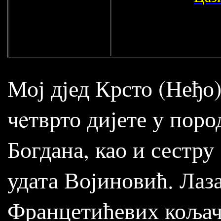
Мој дјед Крсто (Неђо
чeтврто дијете у поро
Богдана, као и сестру
удата Војиновић. Лаз
Францетићевих кољача 