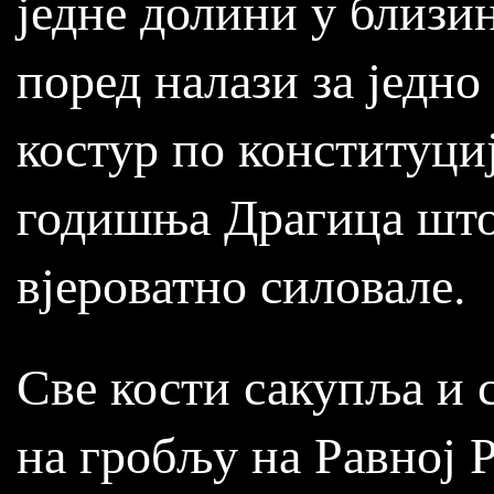
једне долини у близин
поред налази за једн
костур по конституциј
годишња Драгица што 
вјероватно силовале.
Све кости сакупља и 
на гробљу на Равној 