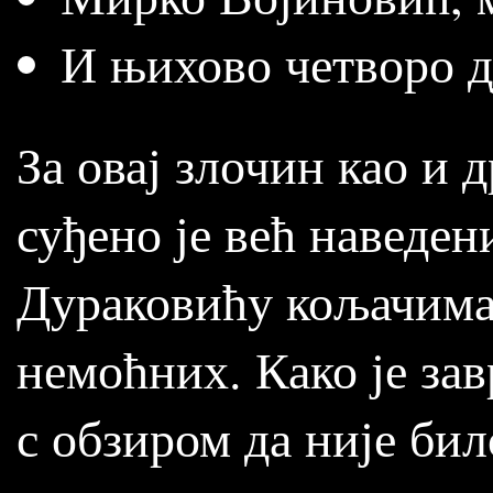
И њихово четворо д
За овај злочин као и 
суђено је већ наведе
Дураковићу кољачима
немоћних. Како је за
с обзиром да није бил