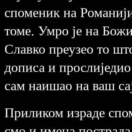
споменик на Романији
томе. Умро је на Божић
Славко преузео то шт
дописа и прослиједио
сам наишао на ваш са
Приликом израде спо
смо и имена пострада