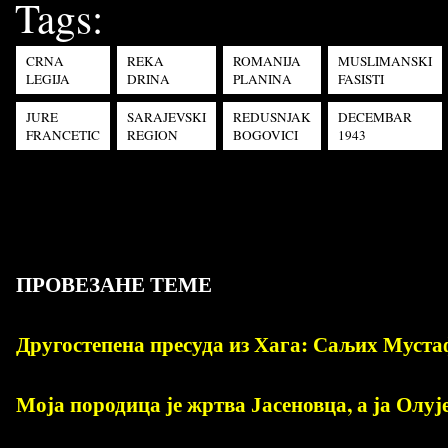
Tags:
CRNA
REKA
ROMANIJA
MUSLIMANSKI
LEGIJA
DRINA
PLANINA
FASISTI
JURE
SARAJEVSKI
REDUSNJAK
DECEMBAR
FRANCETIC
REGION
BOGOVICI
1943
ПРОВЕЗАНЕ ТЕМЕ
Другостепена пресуда из Хага: Саљих Мустаф
Моја породица је жртва Јасеновца, а ја Олуј