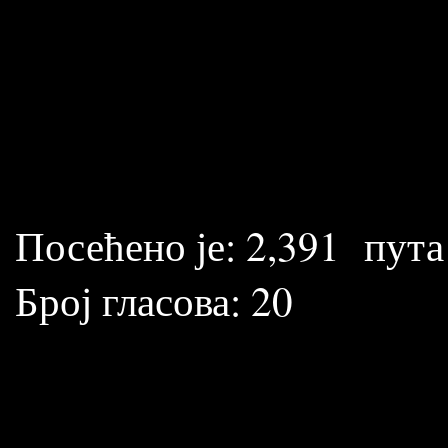
Посећено је:
2,391
пута
Број гласова:
20