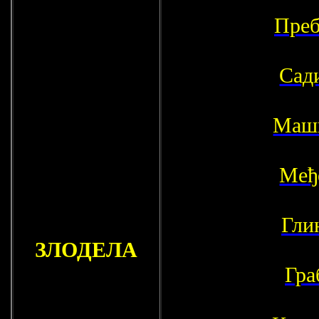
Преб
Сад
Маш
Међ
Гли
ЗЛОДЕЛА
Гра