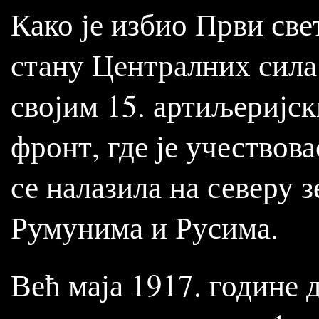
Како је избио Први свет
стану Централних сила
својим 15. артиљеријс
фронт, где је учествова
се налазила на северу 
Румунима и Русима.
Већ маја 1917. године 