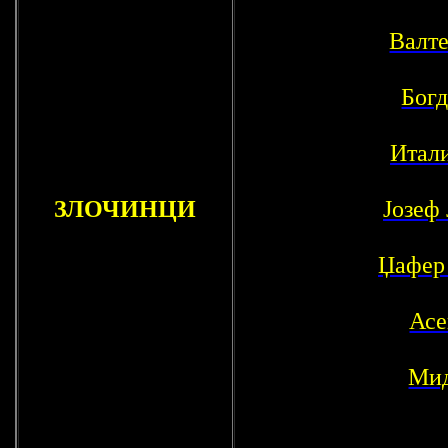
Валте
Бог
Итали
ЗЛОЧИНЦИ
Јозеф 
Џафер
Асе
Мид