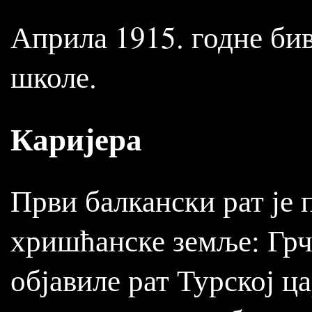
Априла 1915. годне би
школе.
Каријера
Први балкански рат је 
хришћанске земље: Грчк
објавиле рат Турској ц