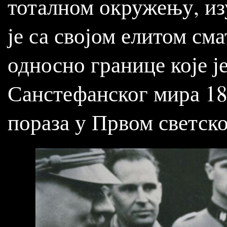
тоталном окружењу, изу
је са својом елитом см
односно границе које ј
Санстефанског мира 187
пораза у Првом светско