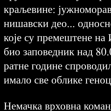
краљевине: јужноморав
нишавски део... однос
које су премештене на
био заповедник над 80.
ратне године спроводи
имало све облике геноц
Немачка врховна команд