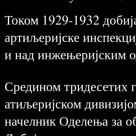
Током 1929-1932 добиј
артиљеријске инспекци
и над инжењеријским о
Средином тридесетих г
атиљеријском дивизијом
начелник Оделења за о