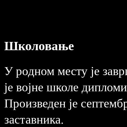
Школовање
У родном месту је зав
је војне школе дипломи
Произведен је септембр
заставника.