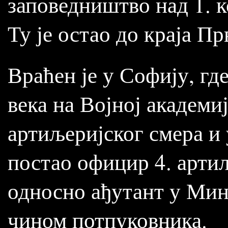
заповедништво над 1. 
Ту је остао до краја Пр
Враћен је у Софију, где
века на Војној академи
артиљеријског смера и у
постао официр 4. арти
односно ађутант у Мин
чином потпуковника.