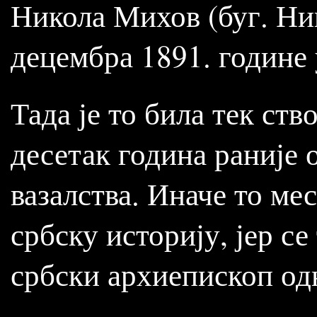
Никола Михов (буг. Ни
децембра 1891. године
Тада је то била тек ств
десетак година раније 
вазалства. Иначе то мес
србску историју, јер се
србски архиепископ о