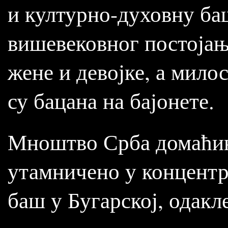
и културно-духовну ба
вишевековног постојањ
жене и девојке, а мило
су бацана на бајонете.
Мноштво Срба домаћина
утамничено у концентра
баш у Бугарској, одакле