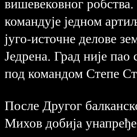
вишевековног робства.
командује једном артиљ
југо-источне делове зе
Једрена. Град није пао
под командом Степе Ст
После Другог балканско
Михов добија унапређе