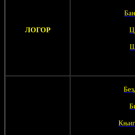
Ба
ЛОГОР
Ц
Ш
Без
Б
Књиг