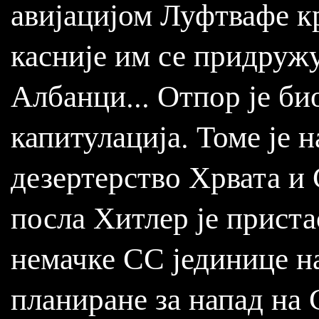
авијацијом Луфтвафе кр
касније им се придружу
Албанци... Отпор је би
капитулација. Томе је 
дезертерство Хрвата и
посла Хитлер је приста
немачке СС јединице на
планиране за напад на 