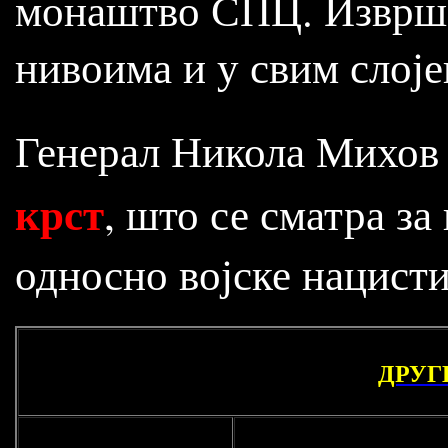
монаштво СПЦ. Извршен
нивоима и у свим слој
Генерал Никола Михов
крст
, што се сматра з
односно војске нацисти
ДРУГИ