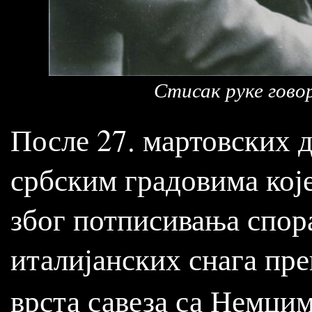
Стисак руке говор
После 27. мартовских 
србским градовима које
због потписивања спор
италијанских снага пре
врста савеза са Немцим