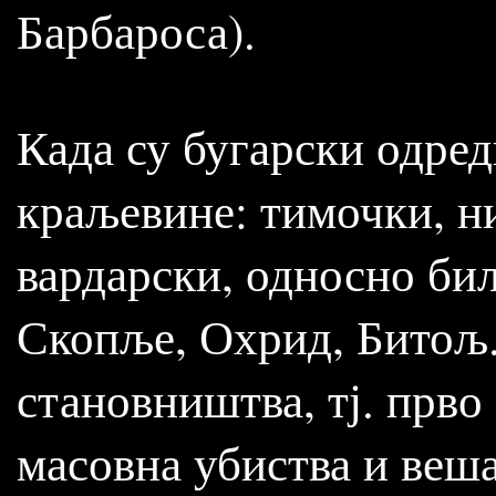
Барбароса).
Када су бугарски одред
краљевине: тимочки, н
вардарски, односно бил
Скопље, Охрид, Битољ..
становништва, тј. прво
масовна убиства и веш