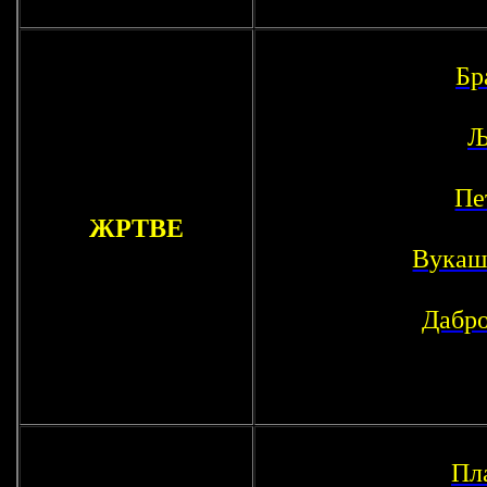
Бр
Љ
Пе
ЖРТВЕ
Вукаш
Дабр
Пл