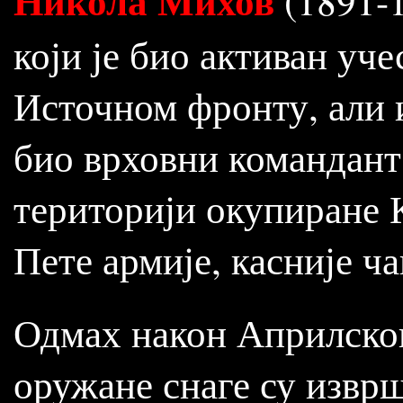
Никола Михов
(1891-1
који је био активан уч
Источном фронту, али и
био врховни командант
територији окупиране 
Пете армије, касније ч
Одмах након Априлског
оружане снаге су изврш