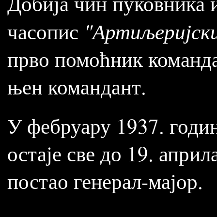
Добија чин пуковника и
"Артиљеријски
часопис
прво помоћник командан
њен командант.
У фебруару 1937. годин
остаје све до 19. април
постао генерал-мајор.