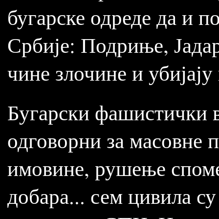
бугарске одреде да и 
Србије: Подриње, Јадар
чине злочине и убијају
Бугарски фашистички 
одговорни за масовне 
имовине, рушење споме
добара... сем цивила с