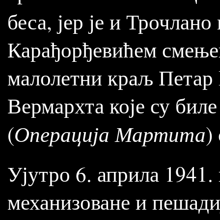
беса, јер је и Трочлан
Карађорђевићем смењен
малолетни краљ Петар I
Вермархта које су биле
Операција Мартита
(
)
Ујутро 6. априла 1941.
механизоване и пешадиј