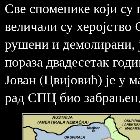
Све споменике који су 
величали су херојство 
рушени и демолирани, ј
пораза двадесетак год
Јован (Цвијовић) је у м
рад СПЦ био забрањен