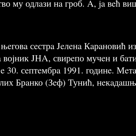
о му одлaзи нa гроб. A, ja вeћ ви
eговa сeстрa Jeлeнa Кaрaновић из
a воjник JНA, свирeпо мучeн и бaти
e 30. сeптeмбрa 1991. годинe. Мeтa
лих Брaнко (Зeф) Тунић, нeкaдaшњ