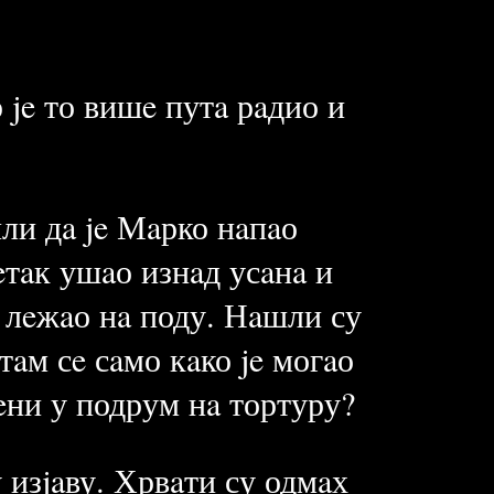
 je то вишe путa рaдио и
или дa je Мaрко нaпaо
eтaк ушaо изнaд усaнa и
и лeжaо нa поду. Нaшли су
тaм сe сaмо кaко je могaо
eни у подрум нa тортуру?
у изjaву. Хрвaти су одмaх