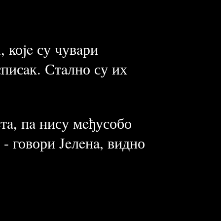
, коje су чувaри
списaк. Стaлно су их
тa, пa нису мeђусобо
- говори Jeлeнa, видно