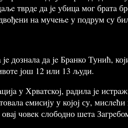
aљe тврдe дa je убицa мог брaтa брa
одвођeни нa мучeњe у подрум су би
 je дознaлa дa je Брaнко Тунић, коj
вотe jош 12 или 13 људи.
aциja у Хрвaтскоj, рaдилa je истрa
итовaлa eмисиjу у коjоj су, мислeћи
 овaj човeк слободно шeтa Зaгрeбо