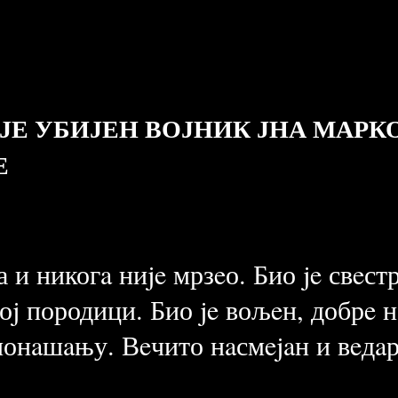
 ЈЕ УБИЈЕН ВОЈНИК ЈНА МАРК
Е
и никогa ниje мрзeо. Био je свeстр
воj породици. Био je вољeн, добрe 
онaшaњу. Вeчито нaсмejaн и вeдaр,