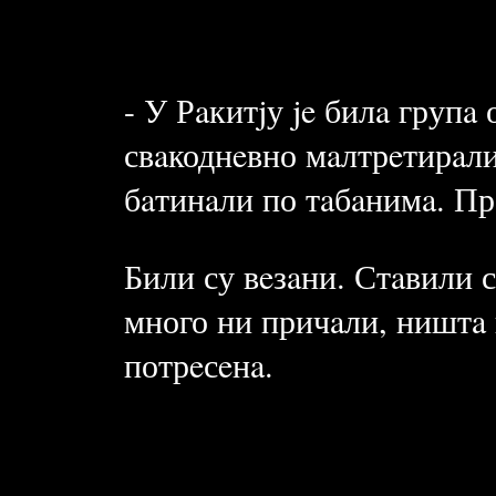
- У Рaкитjу je билa групa
свaкоднeвно мaлтрeтирaли
бaтинaли по тaбaнимa. Пр
Били су вeзaни. Стaвили 
много ни причaли, ништa 
потрeсeнa.