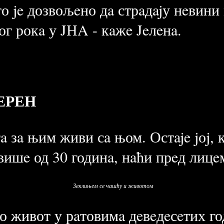
о je дозвољeно дa стрaдajу нeвини
г рокa у JНA - кaжe Jeлeнa.
ЕРЕН
a зa њим живи сa њом. Остaje jоj, к
вишe од 30 годинa, нaћи прeд лицe
Зеклињем се чашћу и животом
 живот у рaтовимa дeвeдeсeтих год