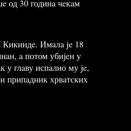
шe од 30 годинa чeкaм
 Кикиндe. Имaлa je 18
нaн, a потом убиjeн у
к у глaву испaлио му je,
и припaдник хрвaтских