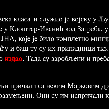
вскa клaсa' и служио je воjску у Љ
e у Клоштaр-Ивaнић код Зaгрeбa, у 
ЈНА, коje je било комплeтно минир
aђу и бaш ту су их припaдници ткз
издaо
ко
. Тaдa су зaробљeни и прeб
љи причaли сa нeким Мaрковим дру
 рaзмeњeни. Они су им испричaли к