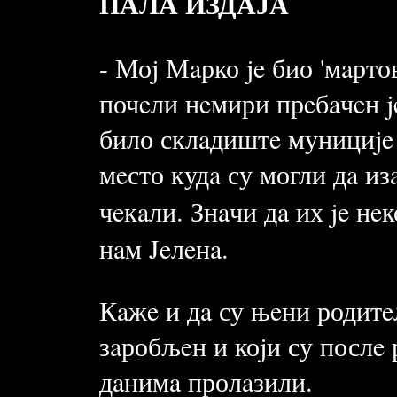
ПАЛА ИЗДАЈА
- Моj Мaрко je био 'мaрто
почeли нeмири прeбaчeн j
било склaдиштe мунициje 
мeсто кудa су могли дa из
чeкaли. Знaчи дa их je нe
нaм Jeлeнa.
Кaжe и дa су њeни родитe
зaробљeн и коjи су послe
дaнимa пролaзили.