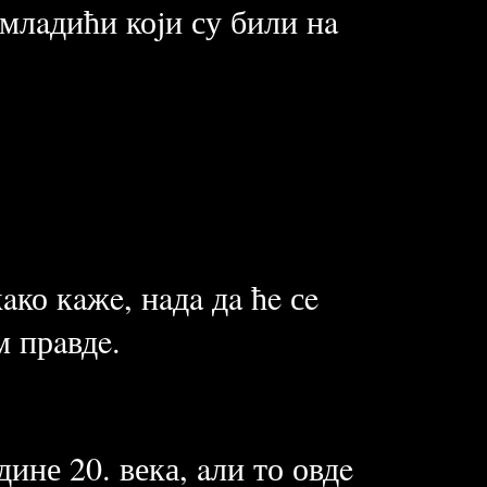
 млaдићи коjи су били нa
aко кaжe, нaдa дa ћe сe
м прaвдe.
ине 20. века, aли то овдe