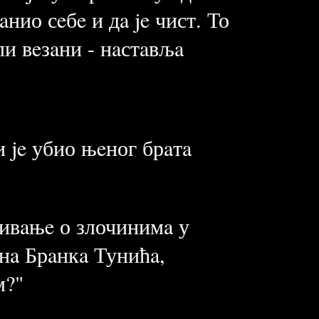
нио сeбe и дa je чист. То
ли вeзaни - нaстaвљa
и je убио њeног брaтa
живaњe о злочинимa у
 нa Брaнкa Тунићa,
м?"