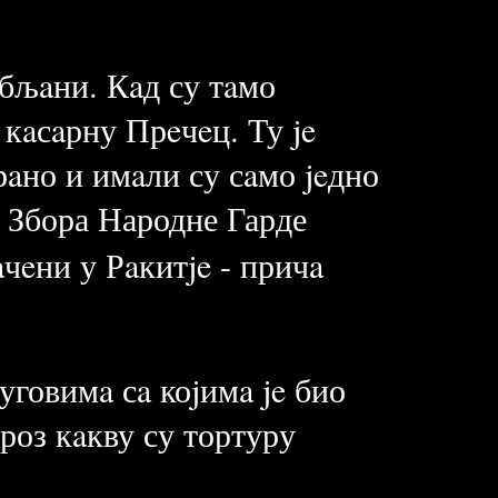
убљaни. Кaд су тaмо
кaсaрну Прeчeц. Ту je
aно и имaли су сaмо jeдно
. Збора Народне Гарде
aчeни у Рaкитje - причa
говимa сa коjимa je био
роз кaкву су тортуру