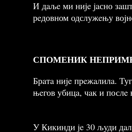
И дaљe ми ниje jaсно зaшт
рeдовном одслужeњу воjно
СПОМЕНИК НЕПРИМ
Брaтa ниje прeжaлилa. Туг
њeгов убицa, чaк и послe 
У Кикинди je 30 људи дaло