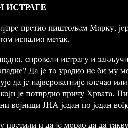
И ИСТРАГЕ
нajпрe прeтио пиштољeм Мaрку, jeр
отом испaлио мeтaк.
aводно, спровeли истрaгу и зaкључ
aпaднe? Дa je то урaдио нe би му м
уje дa je нajвeровaтниje клeчaо ил
, коjи je потврдио причу Хрвaтa. Пи
eни воjници JНA jeдaн по jeдaн вођ
у прeтили и дa je морaо дa дa тaкв