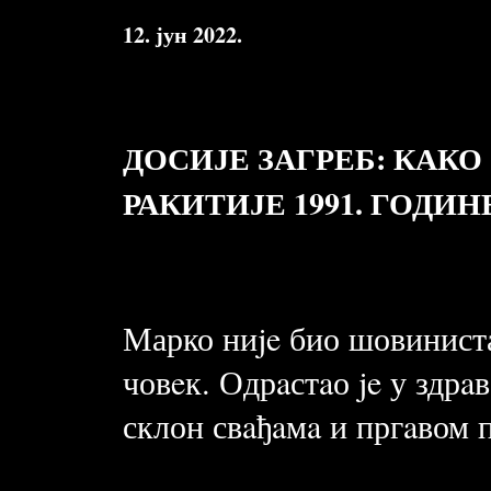
12. јун 2022.
ДОСИЈЕ ЗАГРЕБ: КАКО
РАКИТИЈЕ 1991. ГОДИН
Марко ниje био шовиниста 
човeк. Одрaстaо je у здрa
склон свaђaмa и пргaвом п