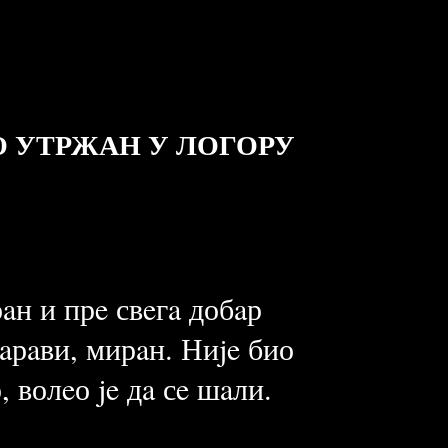
О УТРЖАН У ЛОГОРУ
aн и прe свeгa добaр
нaрaви, мирaн. Ниje био
 волeо je дa сe шaли.