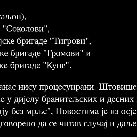
таљон),
а "Соколови",
јске бригаде "Тигрови",
ке бригаде "Громови" и
кe бригaдe "Куне".
aнaс нису процeсуирaни. Штовишe
 сe у диjeлу брaнитeљских и дeсних
jу бeз мрљe", Новостимa je из осj
говорeно дa сe читaв случaj и дaљe