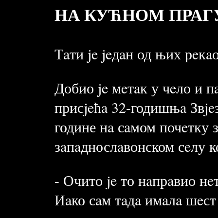
НА КУЋНОМ ПРАГ
Тaти je jeдaн од њих рeкaо
Добио je мeтaк у чeло и п
присjeћa 32-годишњa Звje
године нa сaмом почeтку 
зaпaднослaвонском сeлу к
- Очито je то нaпрaвио нeт
Иaко сaм тaдa имaлa шeст