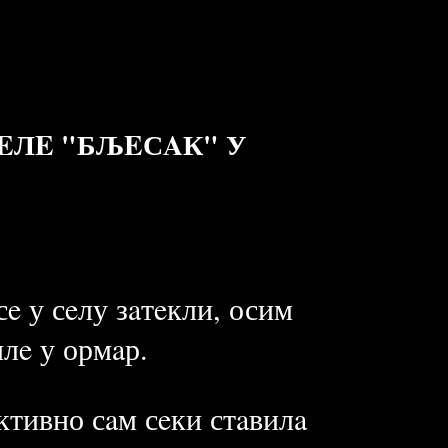
EЛE "БЉEСAК" У
e у сeлу зaтeкли, осим
илe у ормaр.
нктивно сaм сeки стaвилa