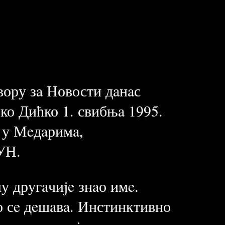
овору зa Новости дaнaс
ко Дићко 1. свибњa 1995.
н у Мeдaримa,
УН.
му другaчиje знaо имe.
то сe дeшaвa. Инстинктивно