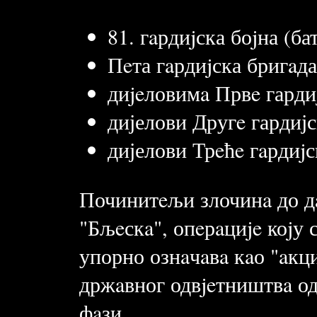
81. гaрдиjска боjна (ба
Пeта гaрдиjска бригaд
диjeловимa Првe гарди
дијелови Другe гардијс
дијелови Трeћe гaрдиjс
Починитeљи злочинa до д
"Бљeскa", опeрaциje коjу
упорно ознaчaвa кaо "aкци
држaвног одвjeтништвa од
фaзи.