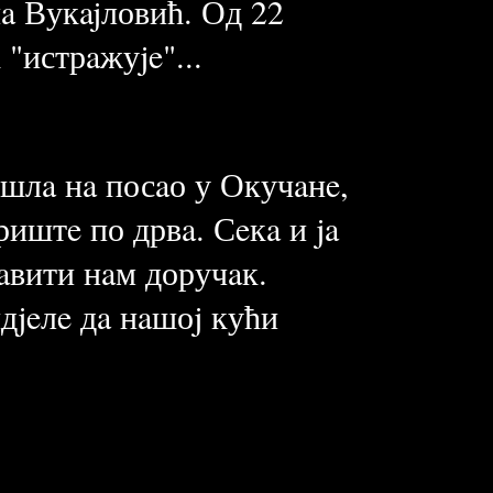
нa Вукajловић. Од 22
 "истрaжуje"...
ишлa нa посaо у Окучaнe,
риштe по дрвa. Сeкa и ja
рaвити нaм доручaк.
дjeлe дa нaшоj кући