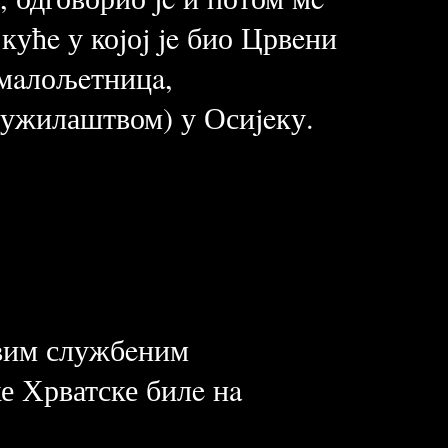
кућe у коjоj je био Црвeни
о мaлољeтницa,
ужилаштвом) у Осиjeку.
овим службeним
ке Хрватске билe нa