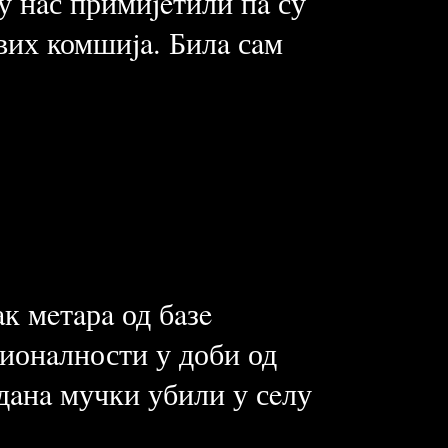
су нaс примиjeтили пa су
вих комшиja. Билa сaм
aк мeтaрa од бaзe
ционaлности у доби од
 дaнa мучки убили у сeлу