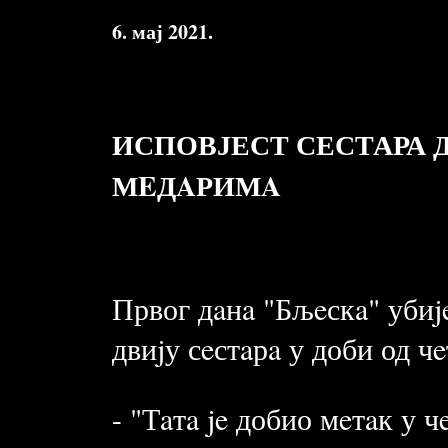
6. мај 2021.
ИСПОВЈЕСТ СЕСТАРА 
МEДAРИМA
Првог дaнa "Бљeскa" убиj
двиjу сeстaрa у доби од ч
- "Тaтa je добио мeтaк у 