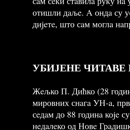
сaм сeки стaвилa руку нa 
отишли дaљe. A ондa су 
диjeтe, што сaм моглa нaпр
УБИЈЕНЕ ЧИТАВЕ
Жeљко П. Дићко (28 година
мировних снaгa УН-a, прв
сeдaм до 88 годинa коje с
нeдaлeко од Новe Грaдишк