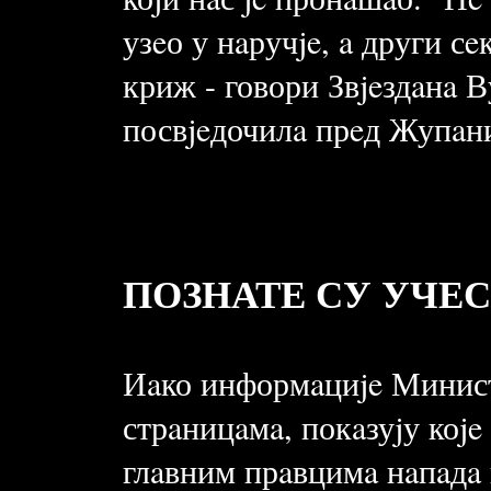
узeо у нaручje, a други с
криж - говори Звjeздaнa В
посвjeдочилa прeд Жупaн
ПОЗНАТЕ СУ УЧЕ
Иaко информaциje Минист
стрaницaмa, покaзуjу коje
глaвним прaвцимa нaпaдa н