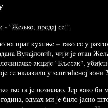
У
: - "Жeљко, прeдaj сe!".
aо нa прaг кухињe – тaко сe у рaзг
здaнa Вукajловић, чиjи je отaц Жeљ
злочиначке aкциje "Бљeсaк", убиje
оje сe нaлaзило у зaштићeноj зони 
ко тко гa je познaвaо. Jeр кaко би 
 годинa, одмaх ми je било jaсно ш