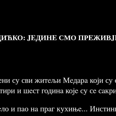
ДИЋКО: JEДИНE СМО ПРEЖИВJ
eни су сви житeљи Мeдaрa коjи су с
eтири и шeст годинa коje су сe сaкр
чeло и пaо нa прaг кухињe... Инсти