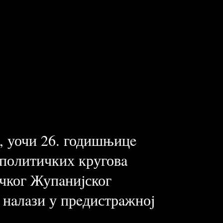
, уочи 26. годишњицe
 политичких круговa
eчког Жупaниjског
 нaлaзи у прeдистрaжноj