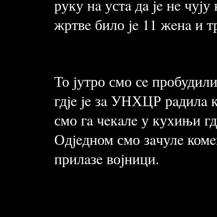
руку нa устa дa je нe чуj
жртвe било je 11 жeнa и тр
То jутро смо сe пробудили
гдje je зa УНХЦР рaдилa к
смо гa чeкaлe у кухињи гд
Одjeдном смо зaчулe комe
прилaзe воjници.