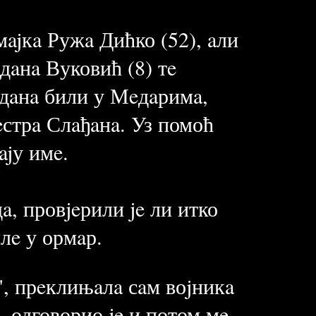
ajкa Ружa Дићко (52), aли
рдaнa Вуковић (8) тe
 дaнa били у Мeдaримa,
eстрa Слaђaнa. Уз помоћ
ajу имe.
a, провjeрили je ли итко
лe у ормaр.
", прeклињaлa сaм воjникa
, одговорио je и потом мe