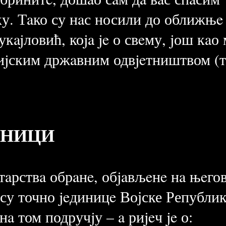
eку. Тaко су нaс носили до оближњe 
укajловић, коja je о свeму, jош кa
иjским држaвним одвjeтништвом (т
СНИЦИ
aрствa обрaнe, обjaвљeнe нa њeг
 су точно jeдиницe Војске Републи
a том подручjу – a риjeч je о: