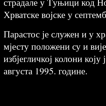
страдале у Tуњици код Но
Хрватске војске у септем
Парастос је служен и у х
мјесту положени су и виј
избјегличкој колони коју 
августа 1995. године.