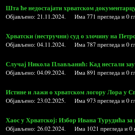
Шта ће недостајати хрватском документарц
Објављено:
21.11.2024
. Има
771
прегледа и
0
гл
Хрватски (нестручни) суд о злочину на Петр
Објављено:
04.11.2024
. Има
787
прегледа и
0
гл
Случај Никола Плављанић: Кад нестали зау
Објављено:
04.09.2024
. Има
891
прегледа и
0
гл
Истине и лажи о хрватском логору Лора у С
Објављено:
23.02.2025
. Има
973
прегледа и
0
гл
Хаос у Хрватској: Избор Ивана Турудића за
Објављено:
26.02.2024
. Има
1021
прегледа и
0