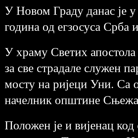
У Новом Граду данас је 
година од егзосуса Срба 
У храму Светих апостола 
за све страдале служен па
мосту на ријеци Уни. Са 
начелник општине Сњежа
Положен је и вијенац код