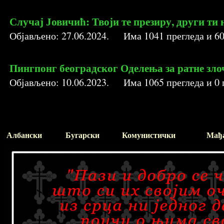
Случај Јовичић: Твоји те презиру, други ти 
Објављено:
27.06.2024
. Има
1041
прегледа и
6
Пингпонг београдског Оделења за ратне зло
Објављено:
10.06.2023
. Има
1065
прегледа и
0
Албански
Бугарски
Комунистички
Мађ