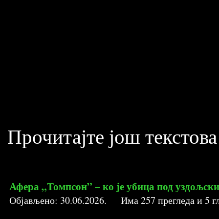
Прочитајте још текстова
Афе­ра­ „Томпсон” ­– ко је убица под уздољс
Објављено:
30.06.2026
. Има
257
прегледа и
5
гл