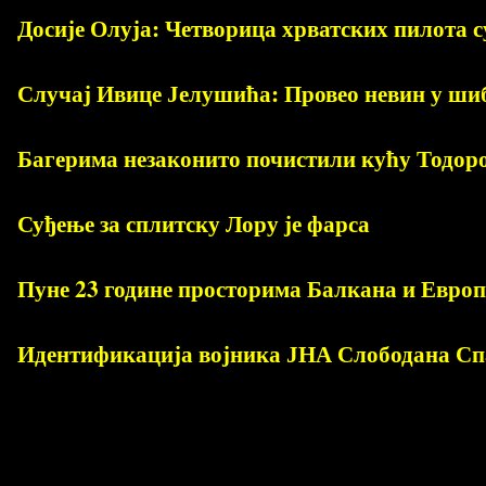
Досије Олуја: Четворица хрватских пилота су
Случај Ивице Јелушића: Провео невин у шиб
Багерима незаконито почистили кућу Тодор
Суђење за сплитску Лору је фарса
Пуне 23 године просторима Балкана и Европе
Идентификација војника ЈНА Слободана Спа