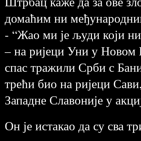
Штрбац каже да за ове зл
домаћим ни међународни
- “Жао ми је људи који н
– на ријеци Уни у Новом 
спас тражили Срби с Баниј
трећи био на ријеци Сави,
Западне Славоније у акци
Он је истакао да су сва т