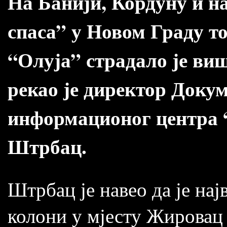
На Банији, Кордуну и н
спаса” у Новом Граду т
“Олуја” страдало је виш
рекао је директор Доку
информационог центра 
Штрбац.
Штрбац је навео да је нај
колони у мјесту Жировац