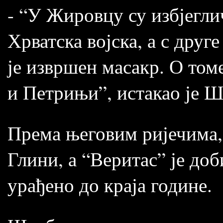
- “У Жировцу су избјегли
Хрватска војска, а с друг
је извршен масакр. О том
и Петрињи”, истакао је Ш
Према његовим ријечима,
Глини, а “Веритас” је доб
урађено до краја године.