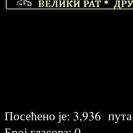
Посећено је:
3,936
пута
Број гласова:
0