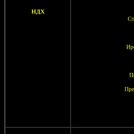
НДХ
Ст
Ир
П
Пре