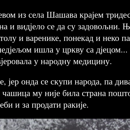
вом из села Шашава крајем тридес
а и видјело се да су задовољни. Њ
толу и варенике, понекад и неко па
едјељом ишла у цркву са дјецом... 
вјеровала у народну медицину.
, јер онда се скупи народа, па дива
и чашица му није била страна пошто
еби и за продати ракије.