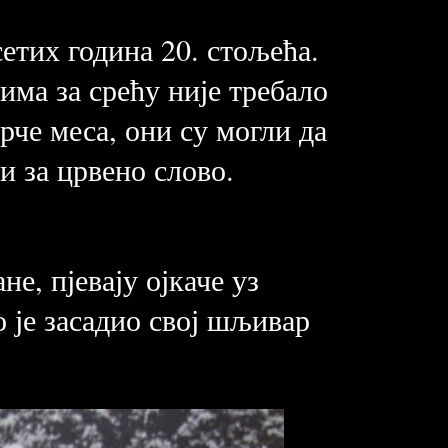
етих година 20. стољећа.
има за срећу није требало
рче меса, они су могли да
и за црвено слово.
не, пјевају ојкаче уз
 је засадио свој шљивар