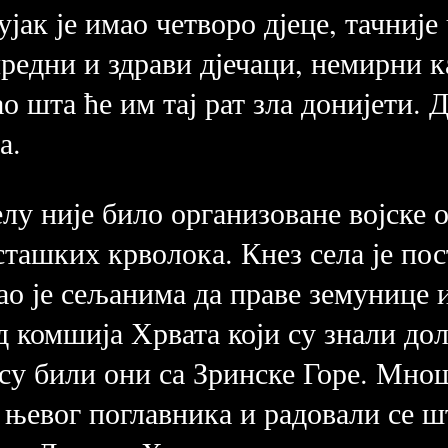
јак је имао четворо дјеце, тачниј
редни и здрави дјечаци, немирни ка
ао шта ће им тај рат зла донијети.
а.
елу није било организоване војске 
усташких крволока. Кнез села је по
о је сељанима да праве земунице и
д комшија Хрвата који су знали дол
 су били они са Зринске Горе. Мно
њевог поглавника и радовали се шт