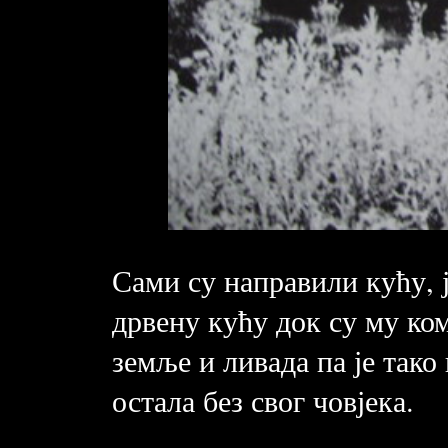
Сами су направили кућу, ј
дрвену кућу док су му ко
земље и ливада па је тако
остала без свог човјека.