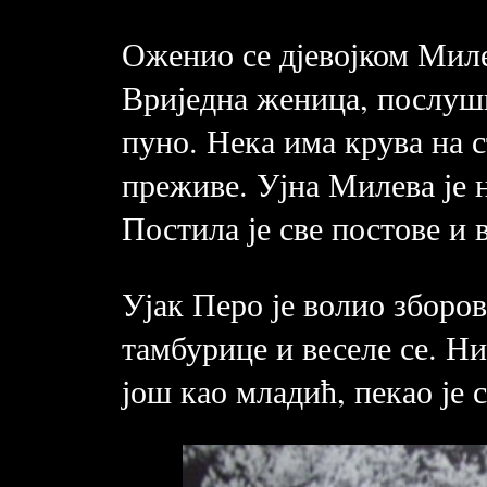
Оженио се дјевојком Миле
Вриједна женица, послушн
пуно. Нека има крува на с
преживе. Ујна Милева је н
Постила је све постове и 
Ујак Перо је волио зборове
тамбурице и веселе се. Н
још као младић, пекао је с