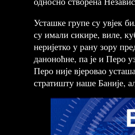
односно створена Независ
Усташке групе су увјек б
су имали сикире, виле, ку
неријетко у рану зору пре
даноноћне, па је и Перо у
Перо није вјеровао усташа
стратишту наше Баније, ал