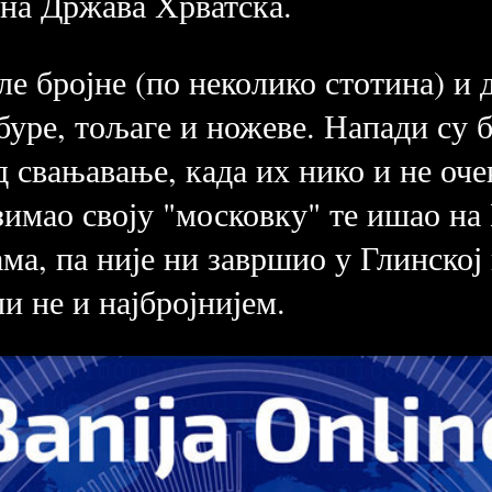
на Држава Хрватска.
иле бројне (по неколико стотина) и
буре, тољаге и ножеве. Напади су 
д свањавање, када их нико и не оче
зимао своју "московку" те ишао на
ма, па није ни завршио у Глинској
и не и најбројнијем.