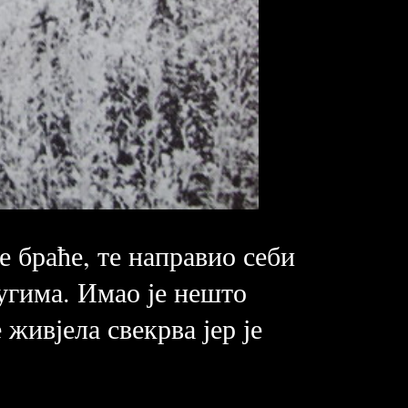
е браће, те направио себи
угима. Имао је нешто
живјела свекрва јер је