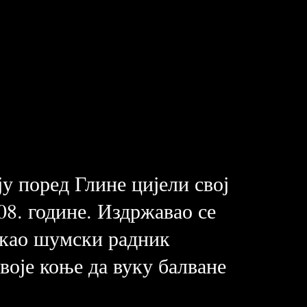
ју поред Глине цијели свој
08. године. Издржавао се
 као шумски радник
своје коње да вуку балване