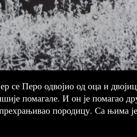
ер се Перо одвојио од оца и двојиц
мшије помагале. И он је помагао др
 прехрањивао породицу. Са њима је 