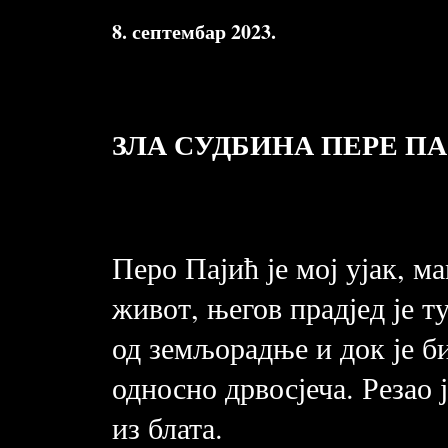
8. септембар 2023.
ЗЛА СУДБИНА ПЕРЕ П
Перо Пајић је мој ујак, м
живот, његов прадјед је т
од земљорадње и док је б
односно дрвосјеча. Резао 
из блата.