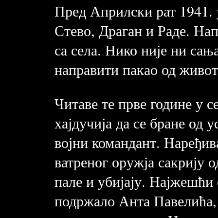
Пред Априлски рат 1941. у
Стево, Драган и Раде. Нап
са села. Нико није ни сањ
направити пакао од живот
Читаве те прве године у с
хајдучија да се бране од 
војни командант. Наређива
ватреног оружја сакрију о
пале и убијају. Најжешћи
подржало Анта Павелића, 