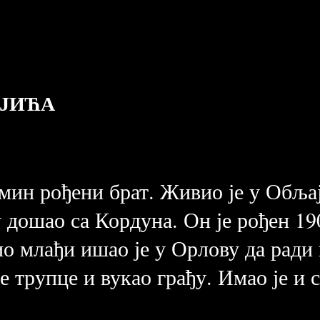
АЈИЋА
амин рођени брат. Живио је у Обља
у дошао са Кордуна. Он је рођен 19
ио млађи ишао је у Орлову да ради
је трупце и вукао грађу. Имао је и 