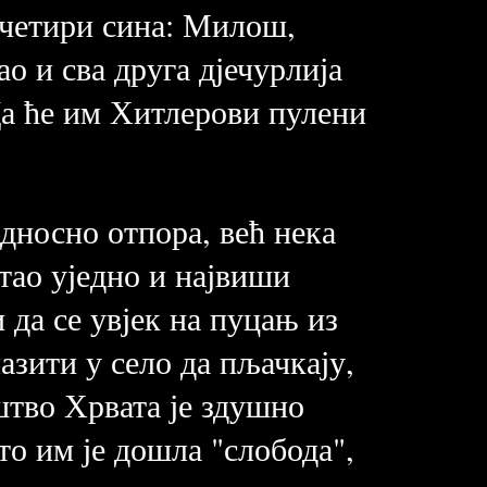
е четири сина: Милош,
о и сва друга дјечурлија
 Да ће им Хитлерови пулени
односно отпора, већ нека
стао уједно и највиши
 да се увјек на пуцањ из
азити у село да пљачкају,
штво Хрвата је здушно
о им је дошла "слобода",