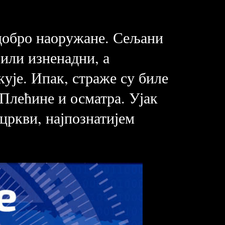
 добро наоружане. Сељани
били изненадни, а
кује. Ипак, страже су биле
 Плећине и осматра. Ујак
 цркви, најпознатијем