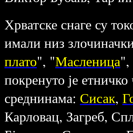
Хрватске снаге су ток
имали низ злочиначких
плато
", "
Масленица
",
покренуто је етничк
среднинама:
Сисак
,
Г
Карловац, Загреб, Сп