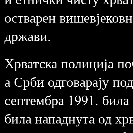
остварен вишевјековн
држави.
Хрватска полиција по
а Срби одговарају по
септембра 1991. била 
била нападнута од хр