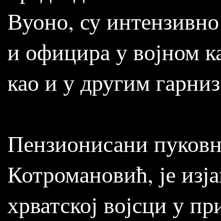
Вуоно, су интензивно
и официра у војном к
као и у другим гарни
Пензионисани пуковни
Котромановић, је изј
хрватској војсци у п