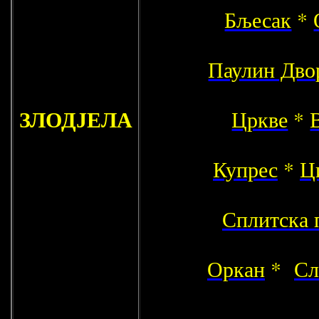
Бљесак
*
Паулин Дво
ЗЛОДЈЕЛА
Цркве
*
Купрес
*
Ц
Сплитска 
Оркан
*
Сл