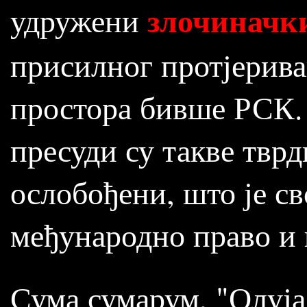
злочиначки
удружени
присилног протјерива
простора бивше РСК.
пресуди су такве тврд
ослобођени, што је св
међународно право и 
Сума сумарум, "Олуја