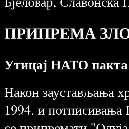
Бјеловар, Славонска 
ПРИПРЕМА ЗЛ
Утицај НАТО пакта
Након заустављања хр
1994. и потписивања 
се припремати "Олуја