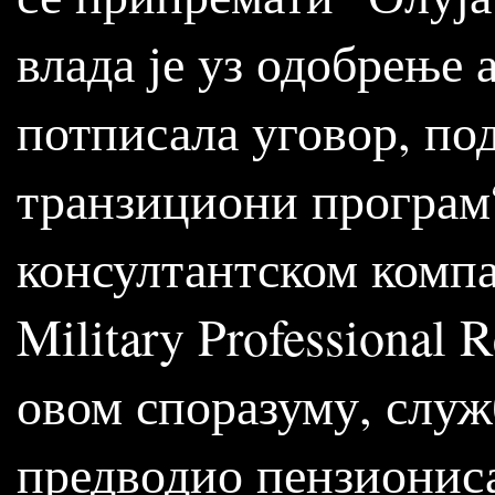
влада је уз одобрење
потписала уговор, п
транзициони програм“
консултантском комп
Military Professional 
овом споразуму, служ
предводио пензионис