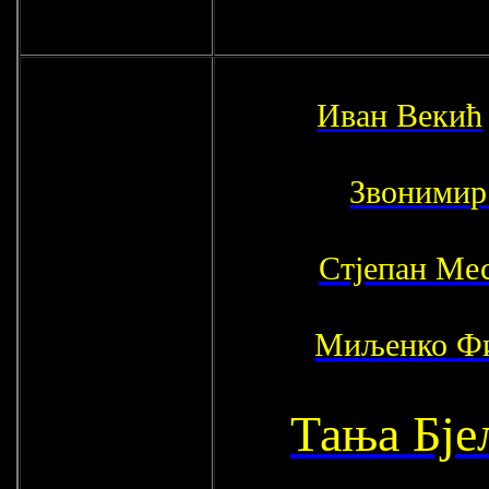
Иван Векић
Звонимир
Стјепан Ме
Миљенко Ф
Тања Бје