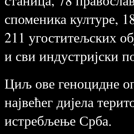
споменика културе, 18
211 угоститељских обј
и сви индустријски п
Циљ ове геноцидне оп
највећег дијела тери
истребљење Срба.