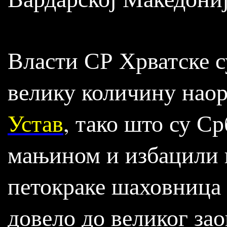
Власти СР Хрватске с
велику количину нао
Устав
, тако што су С
мањином и избацили н
петокраке шаховница 
довело до великог за