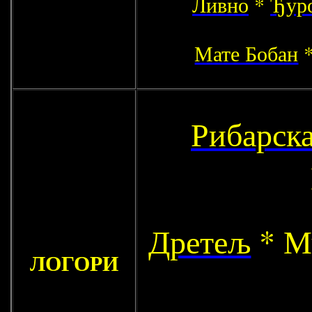
Ливно
*
Ђур
Мате Бобан
Рибарск
Дретељ
* М
ЛОГОРИ