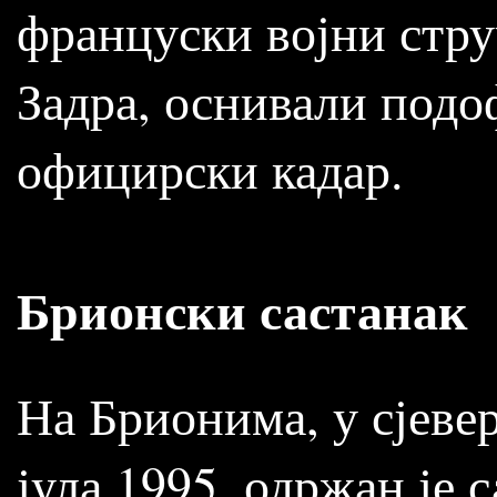
француски војни стру
Задра, оснивали под
официрски кадар.
Брионски састанак
На Брионима, у сјевер
јула 1995. одржан је 