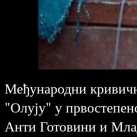
Међународни кривични
"Олују" у првостепен
Анти Готовини и Мла