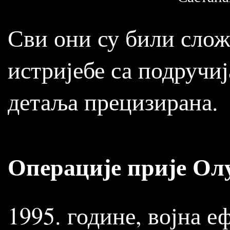
Сви они су били слож
истријебе са подручија
детаља прецизирана.
Операције прије Ол
1995. године, војна 