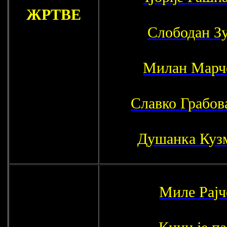
ЖРТВЕ
Слободан З
Милан Марч
Славко Грабов
Душанка Куз
Миле Рајч
Книн је па