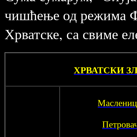
чишћење од режима Ф
Хрватске, са свиме е
ХРВАТСКИ ЗЛ
Маслениц
Петровач