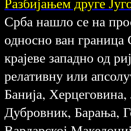
Разбијањем друге Југ
Срба нашло се на про
односно ван граница 
крајеве западно од ри
релативну или апсолу
Банија, Херцеговина,
Дубровник, Барања, Г
Вардарској Македониј