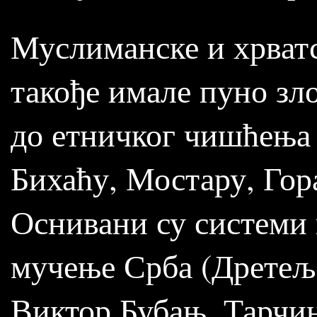
Муслиманске и хрватс
такође имале пуно зло
до етничког чишћења 
Бихаћу, Мостару, Гор
Оснивани су системи 
мучење Срба (Дретељ,
Виктор Бубањ, Тарчин