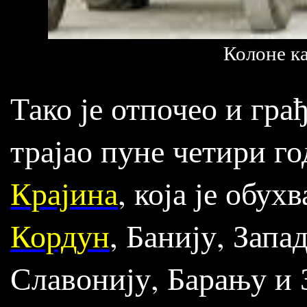
Колоне к
Тако је отпочео и грађ
трајао пуне четири го
Крајина
, која је обу
Кордун
, Банију, Зап
Славонију, Барању и 