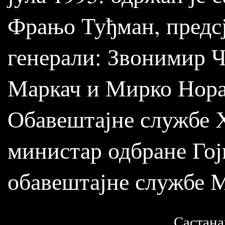
Фрањо Туђман, предсј
генерали: Звонимир Ч
Маркач и Мирко Норац
Обавештајне службе Х
министар одбране Го
обавештајне службе 
Састана