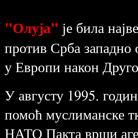
"Олуја"
је била најв
против Срба западно 
у Европи након Другог
У августу 1995. годин
помоћ муслиманске тк
НАТО Пакта врши аге