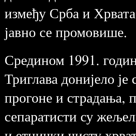
између Срба и Хрвата
јавно се промовише.
Средином 1991. годин
Триглава донијело је 
прогоне и страдања, 
сепаратисти су жељел
и етнички чисту хрва