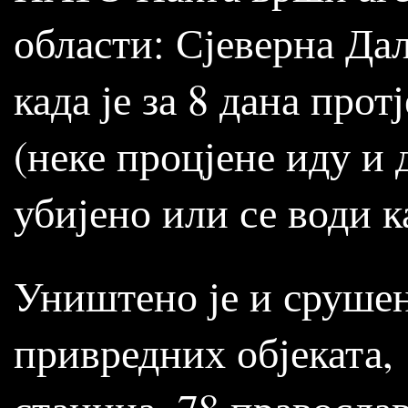
области: Сјеверна Дал
када је за 8 дана про
(неке процјене иду и д
убијено или се води к
Уништено је и срушен
привредних објеката, 
станица, 78 православ