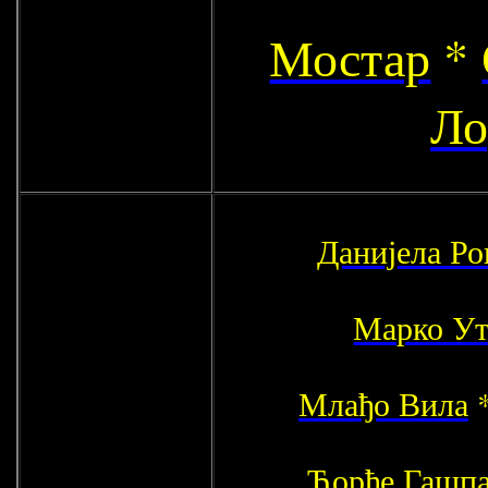
Мостар
*
Ло
Данијела Р
Марко У
Млађо Вила
Ђорђе Гашп