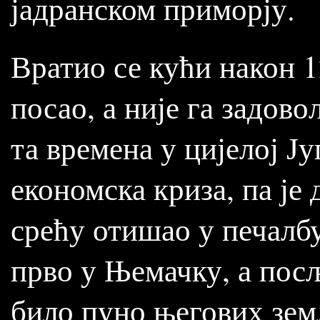
јадранском приморју.
Вратио се кући након 1
посао, а није га задов
та времена у цијелој Ју
економска криза, па је
срећу отишао у печалб
прво у Њемачку, а посљ
било пуно његових зем