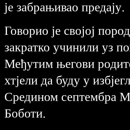
је забрањивао предају.
Говорио је својој поро
закратко учинили уз п
Међутим његови родите
хтјели да буду у избје
Средином септембра Ма
Боботи.