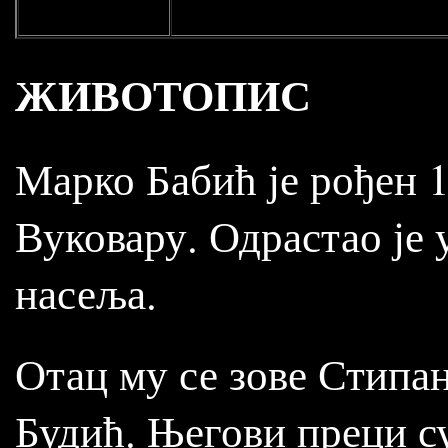
ЖИВОТОПИС
Марко Бабић је рођен 1
Вуковару. Одрастао је 
насеља.
Отац му се зове Стипан 
Будић. Његови преци су