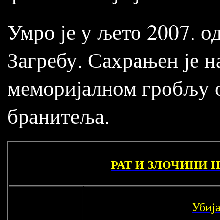
Умро је у љето 2007. 
Загребу. Сахрањен је н
меморијалном гробљу 
бранитеља.
РАТ И ЗЛОЧИНИ Н
Убиј