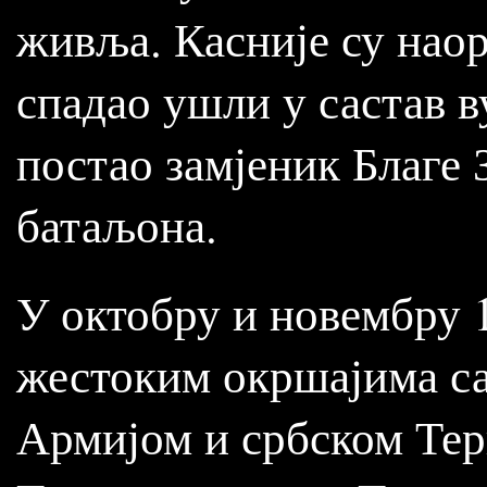
живља. Касније су наор
спадао ушли у састав ву
постао замјеник Благе 
батаљона.
У октобру и новембру 1
жестоким окршајима с
Армијом и србском Тер