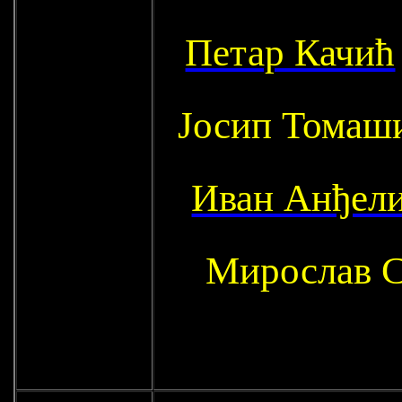
Петар Качић
Јосип Томаш
Иван Анђел
Мирослав С