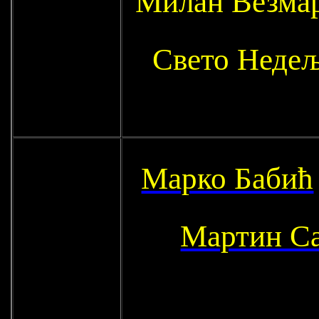
Милан Везмар
Свето Неде
Марко Бабић
Мартин С