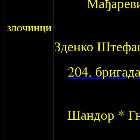
Мађарев
ЗЛОЧИНЦИ
Зденко Штефа
204. бригад
Шандор * Г