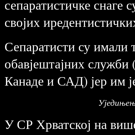
сепаратистичке снаге с
својих иредентистички
Сепаратисти су имали 
обавјештајних служби 
Канаде и САД) јер им ј
Уједињењ
У СР Хрватској на виш