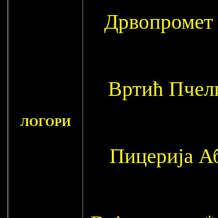
Дрвопромет *
Вртић Пчели
ЛОГОРИ
Пицерија Аб