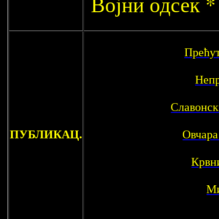
Војни одсек 
Прећут
Непр
Славонск
ПУБЛИКАЦ.
Овчара
Крвн
Ми