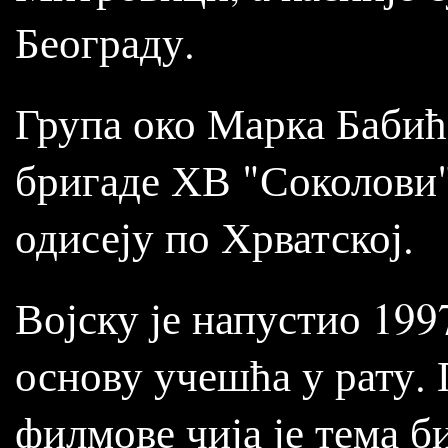
Београду.
Група око Марка Бабића
бригаде ХВ "Соколови"
одисеју по Хрватској.
Војску је напустио 199
основу учешћа у рату.
филмове чија је тема б