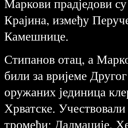
Маркови прадједови су 
Крајина, између Перуч
Камешнице.
Стипанов отац, а Марко
били за вријеме Другог
оружаних јединица кл
Хрватске. Учествовали
тромеђи: Далмације, Хе