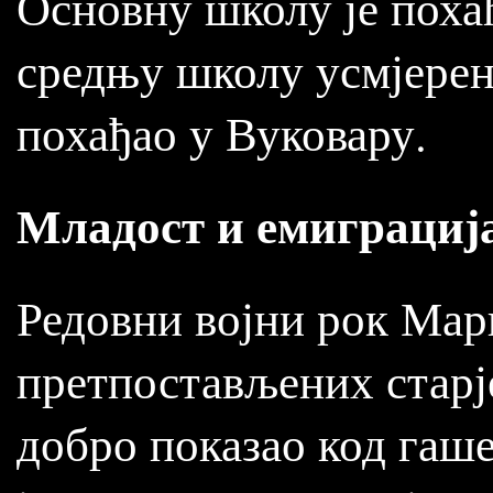
Основну школу је похађ
средњу школу усмјерен
похађао у Вуковару.
Младост и емиграциј
Редовни војни рок Мар
претпостављених старј
добро показао код гаш