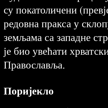
су покатоличени (превј
редовна пракса у склоп
земљама са западне стр
је био увећати хрватск
Православља.
Поријекло