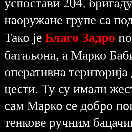
успостави 204. бригаду
наоружане групе са под
Благо Задро
Тако је
по
батаљона, а Марко Баби
оперативна територија 
цести. Ту су имали жес
сам Марко се добро пок
тенкове ручним бацачи