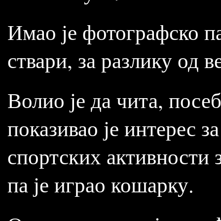
Имао је фотографско п
ствари, за разлику од 
Волио је да чита, пос
показивао је интерес за
спортских активности з
па је играо кошарку.