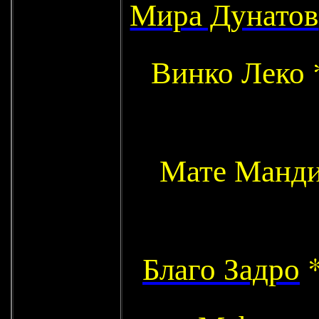
Мира Дунатов
Винко Леко 
Мате Манди
Благо Задро
*