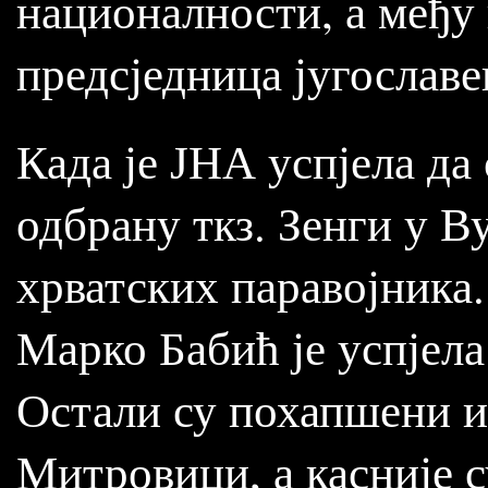
националности, а међу
предсједница југославе
Када је ЈНА успјела да
одбрану ткз. Зенги у В
хрватских паравојника.
Марко Бабић је успјела
Остали су похапшени и
Митровици, а касније с