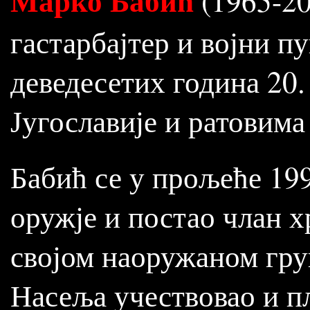
Марко Бабић
(1965-20
гастарбајтер и војни п
деведесетих година 20.
Југославије и ратовима 
Бабић се у прољеће 199
оружје и постао члан х
својом наоружаном гру
Насеља учествовао и п