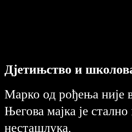
Дјетињство и школов
Марко од рођења није в
Његова мајка је стално
несташлука.