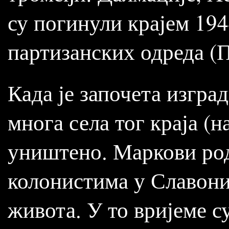
су погинули крајем 194
партизанских одреда (
Када је започета изгр
многа села тог краја (
уништено. Маркови род
колонистима у Славониј
живота. У то вријеме с