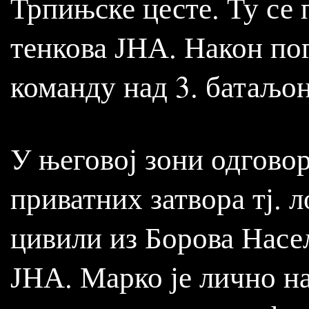
Трпињске цесте. Ту се 
тенкова ЈНА. Након пог
команду над 3. батаљо
У његовој зони одгово
приватних затвора тј. 
цивили из Борова Насе
ЈНА. Марко је лично н