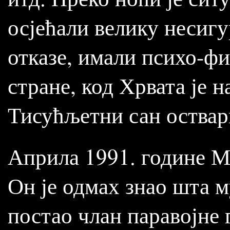
осјећали велику несигу
отказе, имали психо-ф
стране, код Хрвата је 
Тисућљетни сан оствар
Априла 1991. године М
Он је одмах знао шта м
постао члан паравојне 