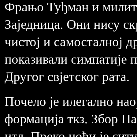
Фрањо Туђман и милита
Заједница. Они нису ск
чистој и самосталној др
показивали симпатије 
Другог свјетског рата.
Почело је илегално на
формација ткз. Збор На
итд. Преко ноћи је сит