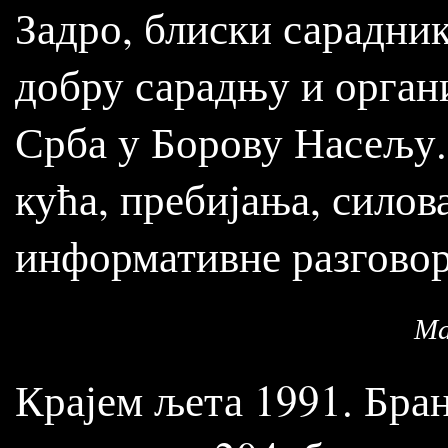
Задро, блиски сарадни
добру сарадњу и орган
Срба у Борову Насељу.
кућа, пребијања, силов
информативне разговор
Ма
Крајем љета 1991. Бран