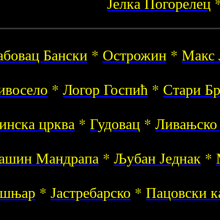
Јелка Погорелец
абовац Бански
*
Острожин
*
Макс 
ивосело
*
Логор Госпић
*
Стари Б
инска црква
*
Гудовац
*
Ливањско
ашин Мандрапа
*
Љубан Једнак
*
шњар
*
Јастребарско
*
Пацовски к