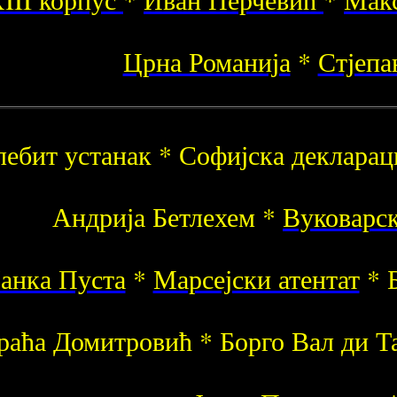
Црна Романија
*
Стјепа
лебит устанак * Софијска декларац
Андрија Бетлехем *
Вуковарск
Јанка Пуста
*
Марсејски атентат
* 
раћа Домитровић * Борго Вал ди Т