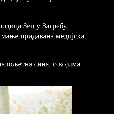
родица Зец у Загребу,
о мање придавана медијска
алољетна сина, о којима