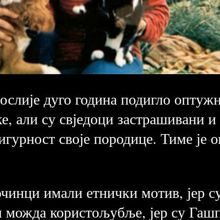
послије дуго година подигло опту
ке, али су свједоци застрашивани и
игурност своје породице. Тиме је о
очинци имали етнички мотив, јер с
и можда користољубље, јер су Гаш