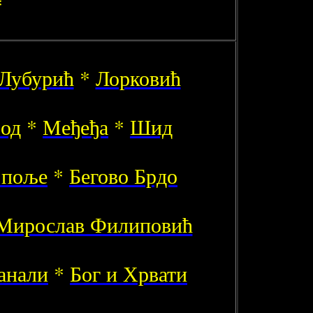
*
Лубурић
*
Лорковић
род
*
Међеђа
*
Шид
 поље
*
Бегово Брдо
Мирослав Филиповић
анали
*
Бог и Хрвати