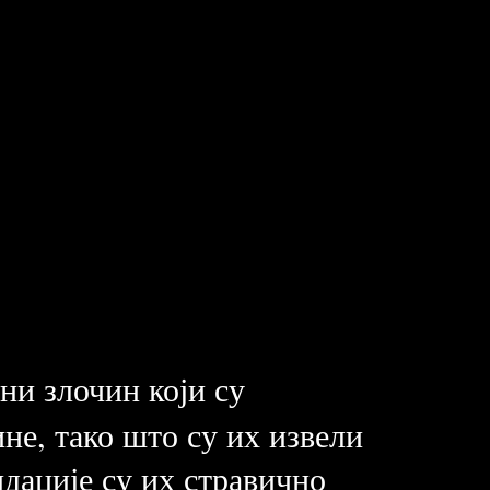
ни злочин који су
не, тако што су их извели
дације су их стравично