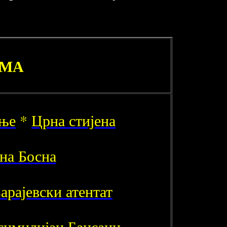
ИМА
иње
*
Црна стијена
на Босна
арајевски атентат
имилијан Бацсани