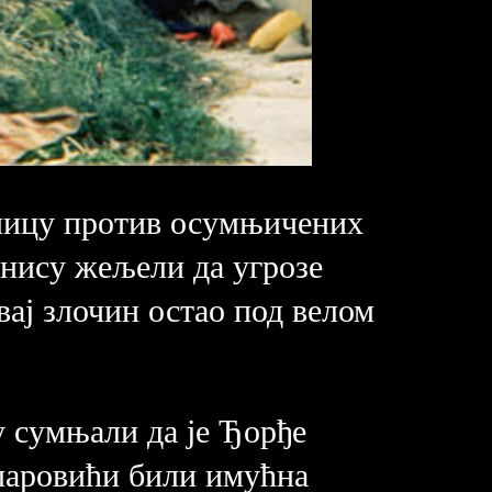
жницу против осумњичених
 нису жељели да угрозе
вај злочин остао под велом
у сумњали да је Ђорђе
паровићи били имућна