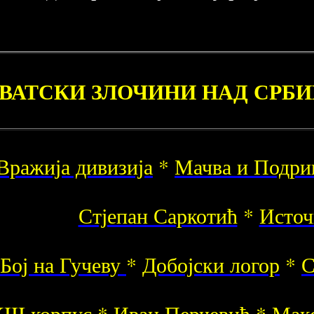
ВАТСКИ ЗЛОЧИНИ НАД СРБ
Вражија дивизија
*
Мачва и Подр
Стјепан Саркотић
*
Источ
Бој на Гучеву
*
Добојски логор
*
С
III корпус
*
Иван Перчевић
*
Макс