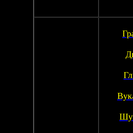
Гр
Д
Гл
Вук
Шу