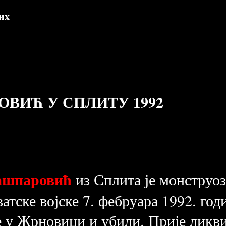
их
ОВИЋ У СПЛИТУ 1992
Гашпаровић
из Сплита је монструоз
ске војске 7. фебруара 1992. годи
 у Жрновици и убили. Прије ликви