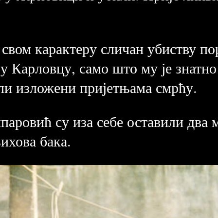
 свом карактеру сличан убиству по
у Карловцу, само што му је знатн
или изложени пријетњама смрћу.
аровић су иза себе оставили два м
њихова бака.