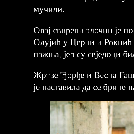
мучили.
Овај свирепи злочин је по
Олујић у Церни и Рокнић 
пажња, јер су свједоци б
Жртве Ђорђе и Весна Гашп
је наставила да се брине 