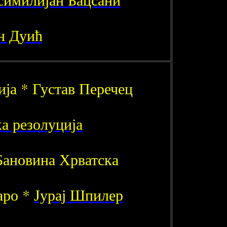
н Дуић
ија * Густав Перечец
а резолуција
Бановина Хрватска
аро *
Јурај Шпилер