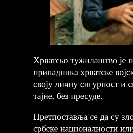
Хрватско тужилаштво је 
припадника хрватске војс
своју личну сигурност и с
тајне, без пресуде.
Претпоставља се да су зл
србске националности ил