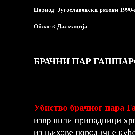
Период:
Југославенски ратови 1990-
Област:
Далмација
БРАЧНИ ПАР ГАШПАР
Убиство брачног пара 
извршили припадници хрват
из њихове породичне куће