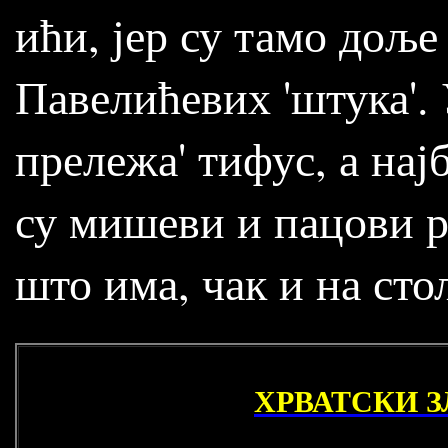
ићи, јер су тамо доље
Павелићевих 'штука'. У
прележа' тифус, а нај
су мишеви и пацови р
што има, чак и на сто
ХРВАТСКИ З