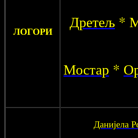
Дретељ
* М
ЛОГОРИ
Мостар
*
О
Данијела Р