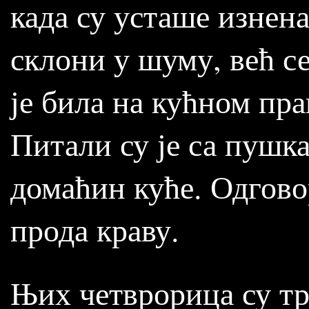
када су усташе изнена
склони у шуму, већ се
је била на кућном пра
Питали су је са пушка
домаћин куће. Одговор
прода краву.
Њих четврорица су т