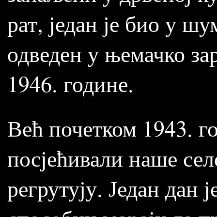
рат, један је био у шу
одведен у њемачко за
1946. године.
Већ почетком 1943. г
посјећивали наше сел
регрутују. Један дан ј