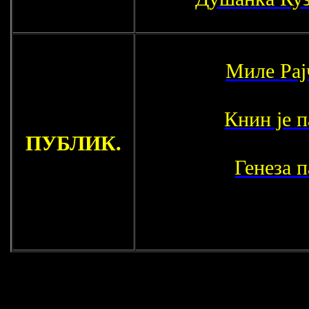
Миле Рај
Книн је п
ПУБЛИК.
Генеза 