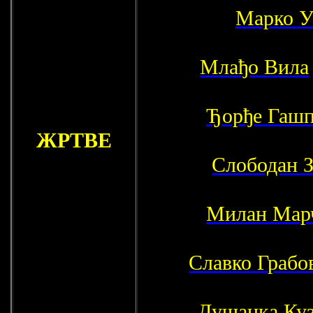
Марко У
Млађо Вила
Ђорђе Гашп
ЖРТВЕ
Слободан 
Милан Мар
Славко Грабо
Душанка Ку