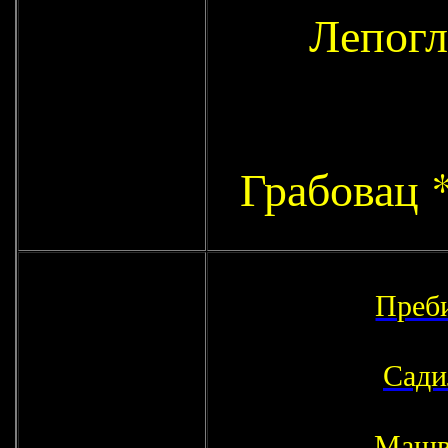
Лепогл
Грабовац 
Преб
Сади
Машв