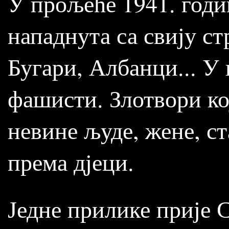
У прољеће 1941. годи
нападнута са свију с
Бугари, Албанци... У
фашисти. Злотвори ко
невине људе, жене, ст
према дјеци.
Једне прилике прије 