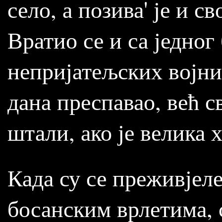
село, а позива' је и с
Вратио се и са једног
непријатељских војник
дана преспавао, већ с
штали, ако је велика 
Када су се преживјеле
босанским врлетима, 