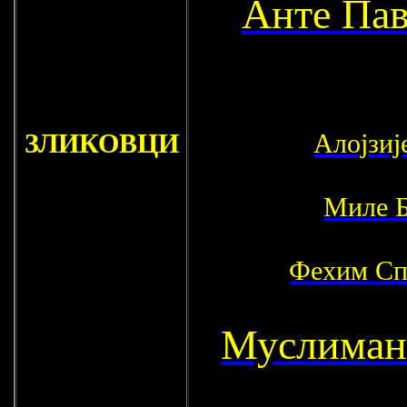
Анте Па
ЗЛИКОВЦИ
Алојзиј
Миле Б
Фехим Сп
Муслиман