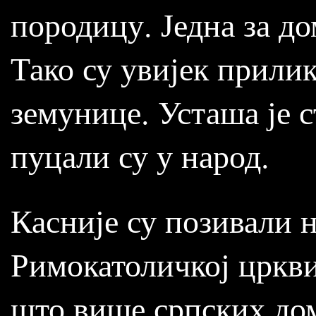
породицу. Једна за до
Тако су увијек прили
земунице. Усташа је 
пуцали су у народ.
Касније су позивали 
Римокатоличкој цркви)
што више српских дом