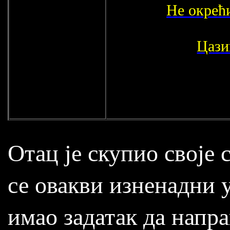
Не окрећи
Цази
Отац је скупио своје 
се овакви изненадни 
имао задатак да напра