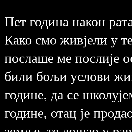
Пет година након рат
Како смо живјели у т
послаше ме послије о
били бољи услови жив
године, да се школује
године, отац је прод
земље, те дошао у ра