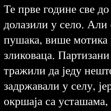
Те прве године све д
долазили у село. Али
пушака, више мотика 
зликоваца. Партизани
тражили да једу нешт
задржавали у селу, је
окршаја са усташама, 