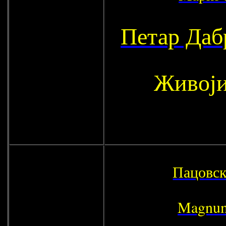
Петар Даб
Живоји
Пацовск
Magnum