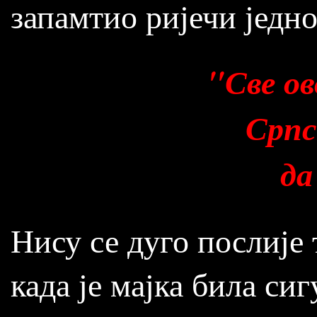
запамтио ријечи једно
"Све ов
Српс
да
Нису се дуго послије
када је мајка била си