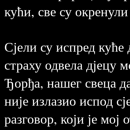
кући, све су окренули
Сјели су испред куће 
страху одвела дјецу м
Ђорђа, нашег свеца д
није излазио испод сј
разговор, који је мој