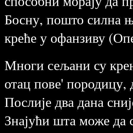
способни морају да п
Босну, пошто силна њ
креће у офанзиву (Опе
Многи сељани су крен
отац пове' породицу, 
Послије два дана сни
Знајући шта може да с