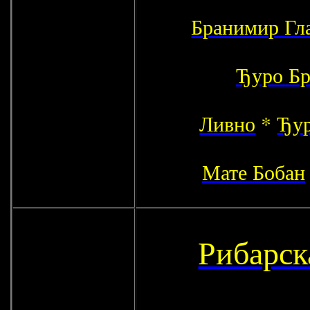
Бранимир Гл
Ђуро Бр
Ливно
*
Ђур
Мате Бобан
Рибарск