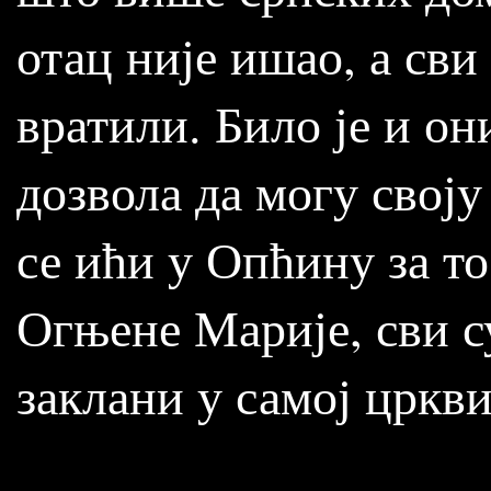
отац није ишао, а сви
вратили. Било је и о
дозвола да могу свој
се ићи у Опћину за то
Огњене Марије, сви с
заклани у самој цркви