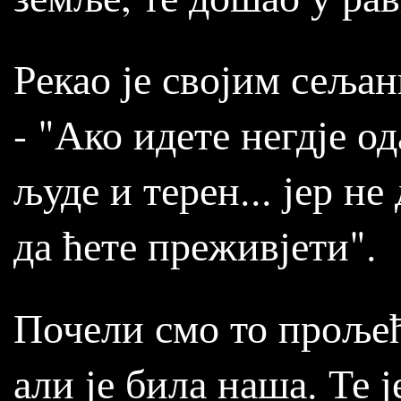
Рекао је својим сељан
- "Ако идете негдје од
људе и терен... јер не
да ћете преживјети".
Почели смо то прољећ
али је била наша. Те