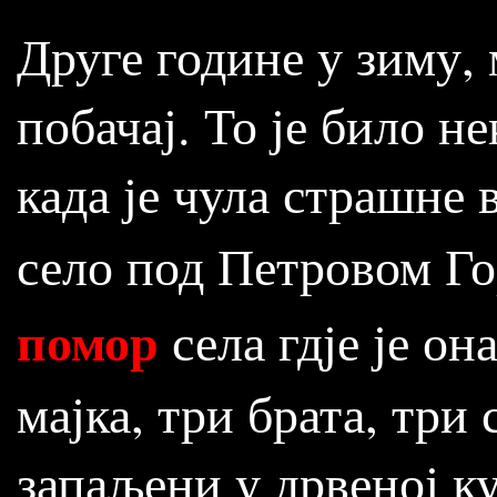
Друге године у зиму, 
побачај. То је било н
када је чула страшне 
село под Петровом Го
помор
села гдје је он
мајка, три брата, три
запаљени у дрвеној ку