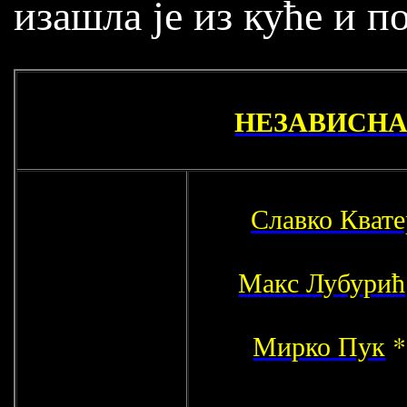
изашла је из куће и п
НЕЗАВИСНА 
Славко Кват
Макс Лубурић
Мирко Пук