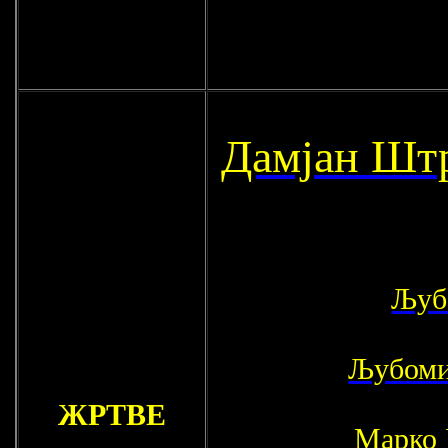
Дамјан Шт
Љуб
Љубоми
ЖРТВЕ
Марко 