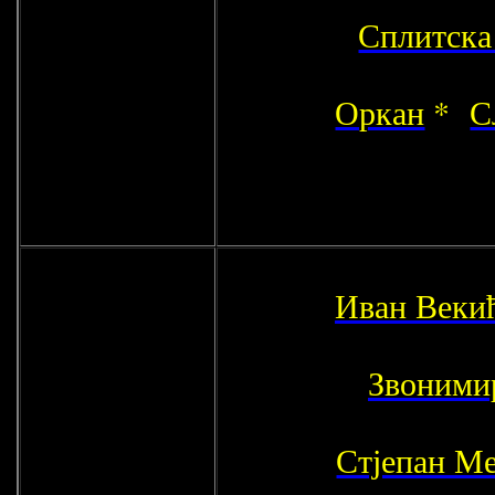
Сплитска
Оркан
*
С
Иван Веки
Звоними
Стјепан М